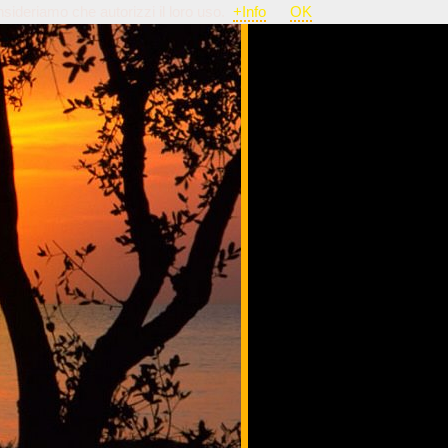
nsideriamo che autorizzi il loro uso.
+Info
OK