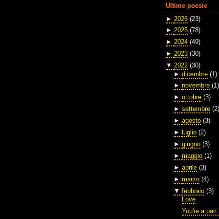
Ultime poesie
►
2026
(23)
►
2025
(78)
►
2024
(49)
►
2023
(30)
▼
2022
(30)
►
dicembre
(1)
►
novembre
(1)
►
ottobre
(3)
►
settembre
(2
►
agosto
(3)
►
luglio
(2)
►
giugno
(3)
►
maggio
(1)
►
aprile
(3)
►
marzo
(4)
▼
febbraio
(3)
Love
You're a part