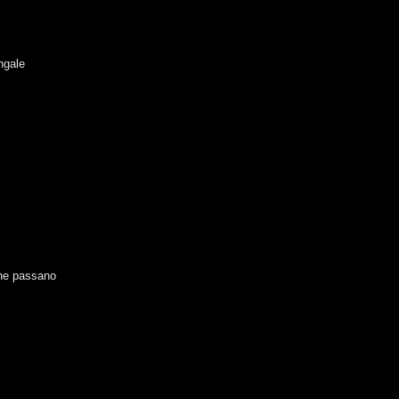
ngale
 che passano