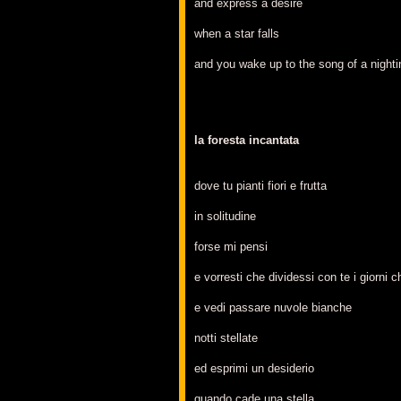
and express a desire
when a star falls
and you wake up to the song of a nighti
la foresta incantata
dove tu pianti fiori e frutta
in solitudine
forse mi pensi
e vorresti che dividessi con te i giorni
e vedi passare nuvole bianche
notti stellate
ed esprimi un desiderio
quando cade una stella