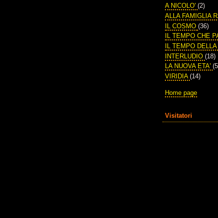
A NICOLO'
(2)
ALLA FAMIGLIA 
IL COSMO
(36)
IL TEMPO CHE 
IL TEMPO DELL
INTERLUDIO
(18)
LA NUOVA ETA'
(5
VIRIDIA
(14)
Home page
Visitatori