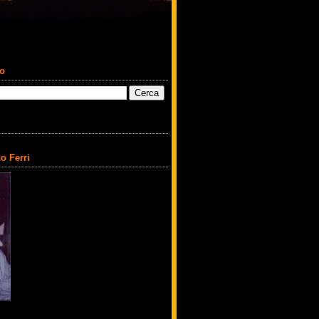
co
o Ferri