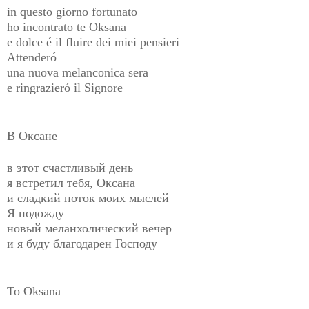
in questo giorno fortunato
ho incontrato te Oksana
e dolce é il fluire dei miei pensieri
Attenderó
una nuova melanconica sera
e ringrazieró il Signore
В Оксане
в этот счастливый день
я встретил тебя, Оксана
и сладкий поток моих мыслей
Я подожду
новый меланхолический вечер
и я буду благодарен Господу
To Oksana