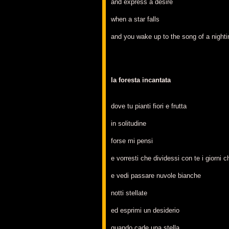
and express a desire
when a star falls
and you wake up to the song of a nighti
la foresta incantata
dove tu pianti fiori e frutta
in solitudine
forse mi pensi
e vorresti che dividessi con te i giorni
e vedi passare nuvole bianche
notti stellate
ed esprimi un desiderio
quando cade una stella