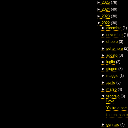
►
2025
(78)
►
2024
(49)
►
2023
(30)
▼
2022
(30)
►
dicembre
(1)
►
novembre
(1)
►
ottobre
(3)
►
settembre
(2
►
agosto
(3)
►
luglio
(2)
►
giugno
(3)
►
maggio
(1)
►
aprile
(3)
►
marzo
(4)
▼
febbraio
(3)
Love
You're a part
the enchante
►
gennaio
(4)