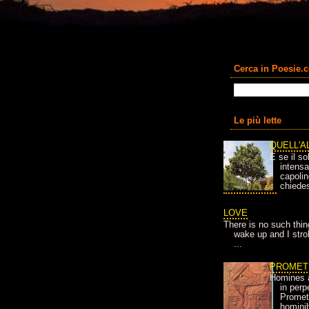
Cerca in Poesie.
Le più lette
QUELL'A
E se il so
intens
capolin
chiedes
LOVE
There is no such thin
wake up and I strok
...
PROMET
Homines 
in per
Prometh
homini