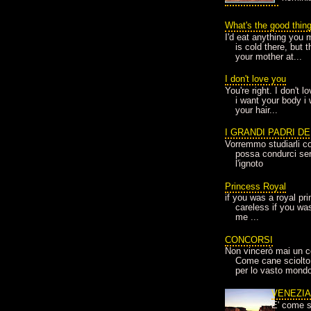
What's the good thin
I'd eat anything you 
is cold there, but 
your mother at...
I don't love you
You're right. I don't 
i want your body i
your hair...
I GRANDI PADRI D
Vorremmo studiarli co
possa condurci sere
l'ignoto
Princess Royal
if you was a royal pr
careless if you wa
me ...
CONCORSI
Non vincerò mai un c
Come cane sciolto
per lo vasto mondo
VENEZI
E' come s