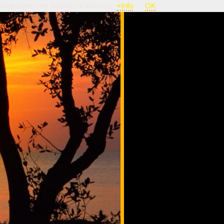
nsideriamo che autorizzi il loro uso.
+Info
OK