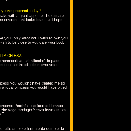
g you've prepared today?
make with a great appetite The climate
the environment looks beautiful I hope
love you i only want you i wish to own you
 wish to be close to you care your body
ELLA CHIESA
mprenderli amarli affinche' la pace
ni nel nostro difficile ritorno verso
incess you wouldn't have treated me so
s a royal princess you would have pitied
oncorso Perchè sono fuori del branco
 che vaga randagio Senza fissa dimora
 T...
A
e tutto si fosse fermato da sempre: la