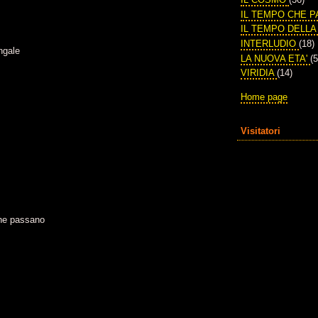
IL TEMPO CHE 
IL TEMPO DELL
INTERLUDIO
(18)
ngale
LA NUOVA ETA'
(5
VIRIDIA
(14)
Home page
Visitatori
 che passano