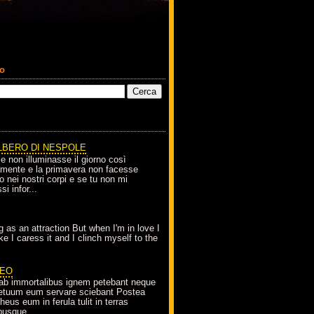
co
LBERO DI NESPOLE
le non illuminasse il giorno così
amente e la primavera non facesse
o nei nostri corpi e se tu non mi
si infor...
g as an attraction But when I'm in love I
e I caress it and I clinch myself to the
EO
ab immortalibus ignem petebant neque
petuum eum servare sciebant Postea
eus eum in ferula tulit in terras
busque...