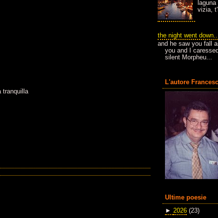
laguna 
vizia, 
the night went down..
and he saw you fall a
you and I caressed
silent Morpheu...
L'autore Francesc
 tranquilla
Ultime poesie
►
2026
(23)