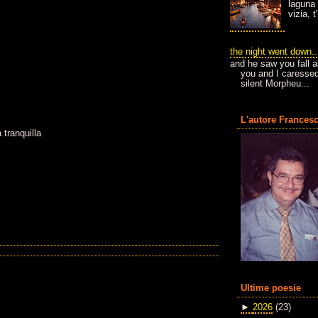
laguna 
vizia, 
the night went down..
and he saw you fall a
you and I caressed
silent Morpheu...
L'autore Francesc
 tranquilla
Ultime poesie
►
2026
(23)