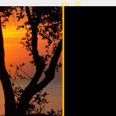
nsideriamo che autorizzi il loro uso.
+Info
OK