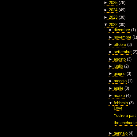
►
2025
(78)
►
2024
(49)
►
2023
(30)
▼
2022
(30)
►
dicembre
(1)
►
novembre
(1)
►
ottobre
(3)
►
settembre
(2
►
agosto
(3)
►
luglio
(2)
►
giugno
(3)
►
maggio
(1)
►
aprile
(3)
►
marzo
(4)
▼
febbraio
(3)
Love
You're a part
the enchante
►
gennaio
(4)