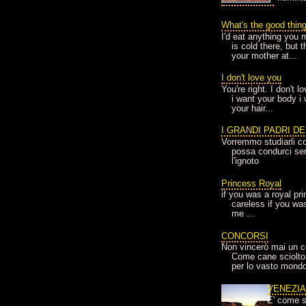
What's the good thin
I'd eat anything you 
is cold there, but 
your mother at...
I don't love you
You're right. I don't 
i want your body i
your hair...
I GRANDI PADRI D
Vorremmo studiarli co
possa condurci sere
l'ignoto
Princess Royal
if you was a royal pr
careless if you wa
me ...
CONCORSI
Non vincerò mai un c
Come cane sciolto
per lo vasto mondo
VENEZI
E' come s