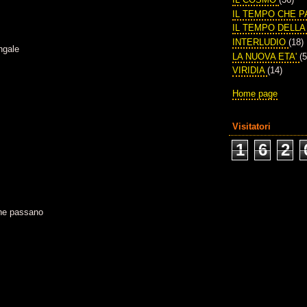
IL TEMPO CHE 
IL TEMPO DELL
INTERLUDIO
(18)
ngale
LA NUOVA ETA'
(5
VIRIDIA
(14)
Home page
Visitatori
1
6
2
 che passano