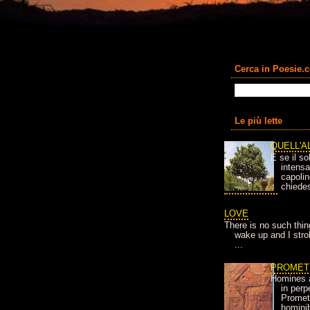
Cerca in Poesie.
Le più lette
QUELL'A
E se il so
intens
capolin
chiedes
LOVE
There is no such thin
wake up and I strok
...
PROMET
Homines 
in per
Prometh
homini