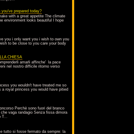
g you've prepared today?
make with a great appetite The climate
the environment looks beautiful I hope
love you i only want you i wish to own you
 wish to be close to you care your body
ELLA CHIESA
mprenderli amarli affinche' la pace
ni nel nostro difficile ritorno verso
incess you wouldn't have treated me so
s a royal princess you would have pitied
oncorso Perchè sono fuori del branco
 che vaga randagio Senza fissa dimora
 T...
A
e tutto si fosse fermato da sempre: la