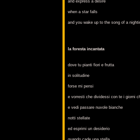
and express a desire
when a star falls
and you wake up to the song of a nighti
la foresta incantata
dove tu pianti fiori e frutta
in solitudine
forse mi pensi
e vorresti che dividessi con te i giorni
e vedi passare nuvole bianche
notti stellate
ed esprimi un desiderio
quando cade una stella