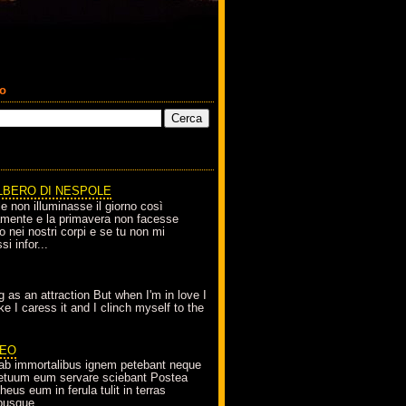
co
LBERO DI NESPOLE
le non illuminasse il giorno così
amente e la primavera non facesse
o nei nostri corpi e se tu non mi
si infor...
g as an attraction But when I'm in love I
e I caress it and I clinch myself to the
EO
ab immortalibus ignem petebant neque
petuum eum servare sciebant Postea
eus eum in ferula tulit in terras
busque...