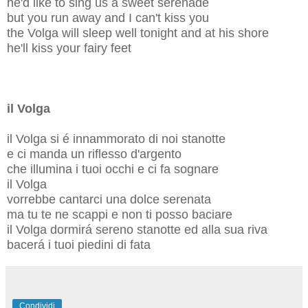
he'd like to sing us a sweet serenade
but you run away and I can't kiss you
the Volga will sleep well tonight and at his shore
he'll kiss your fairy feet
il Volga
il Volga si é innammorato di noi stanotte
e ci manda un riflesso d'argento
che illumina i tuoi occhi e ci fa sognare
il Volga
vorrebbe cantarci una dolce serenata
ma tu te ne scappi e non ti posso baciare
il Volga dormirá sereno stanotte ed alla sua riva
bacerá i tuoi piedini di fata
Condividi