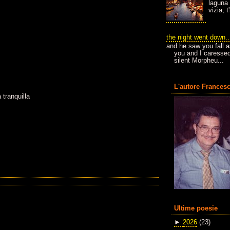
laguna 
vizia, 
the night went down..
and he saw you fall a
you and I caressed
silent Morpheu...
L'autore Francesc
 tranquilla
Ultime poesie
►
2026
(23)