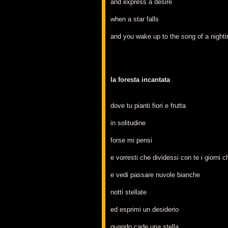
and express a desire
when a star falls
and you wake up to the song of a nighti
la foresta incantata
dove tu pianti fiori e frutta
in solitudine
forse mi pensi
e vorresti che dividessi con te i giorni
e vedi passare nuvole bianche
notti stellate
ed esprimi un desiderio
quando cade una stella