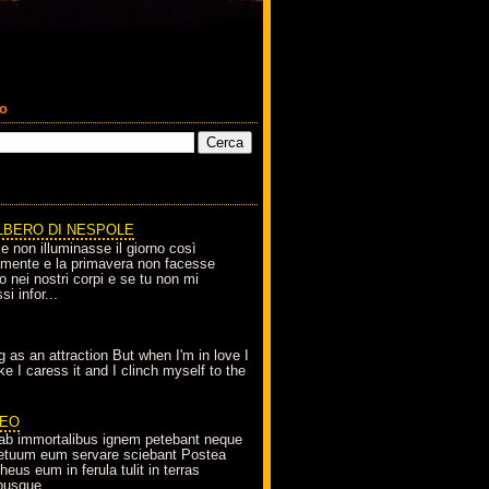
co
LBERO DI NESPOLE
le non illuminasse il giorno così
amente e la primavera non facesse
o nei nostri corpi e se tu non mi
si infor...
g as an attraction But when I'm in love I
e I caress it and I clinch myself to the
EO
ab immortalibus ignem petebant neque
petuum eum servare sciebant Postea
eus eum in ferula tulit in terras
busque...