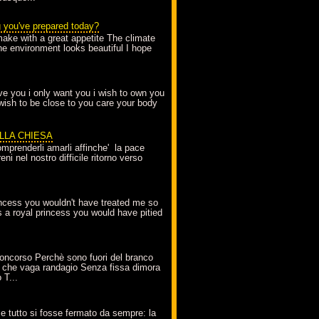
g you've prepared today?
make with a great appetite The climate
the environment looks beautiful I hope
love you i only want you i wish to own you
 wish to be close to you care your body
ELLA CHIESA
mprenderli amarli affinche' la pace
ni nel nostro difficile ritorno verso
incess you wouldn't have treated me so
s a royal princess you would have pitied
oncorso Perchè sono fuori del branco
 che vaga randagio Senza fissa dimora
 T...
A
e tutto si fosse fermato da sempre: la