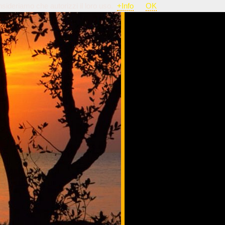
nsideriamo che autorizzi il loro uso.
+Info
OK