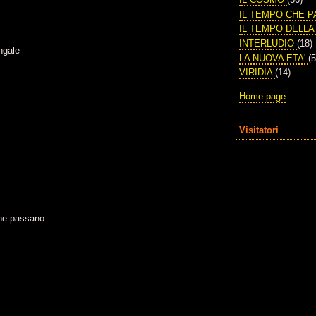
IL TEMPO CHE 
IL TEMPO DELL
INTERLUDIO
(18)
ngale
LA NUOVA ETA'
(5
VIRIDIA
(14)
Home page
Visitatori
 che passano