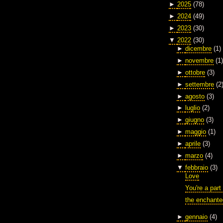
►
2025
(78)
►
2024
(49)
►
2023
(30)
▼
2022
(30)
►
dicembre
(1)
►
novembre
(1)
►
ottobre
(3)
►
settembre
(2
►
agosto
(3)
►
luglio
(2)
►
giugno
(3)
►
maggio
(1)
►
aprile
(3)
►
marzo
(4)
▼
febbraio
(3)
Love
You're a part
the enchante
►
gennaio
(4)