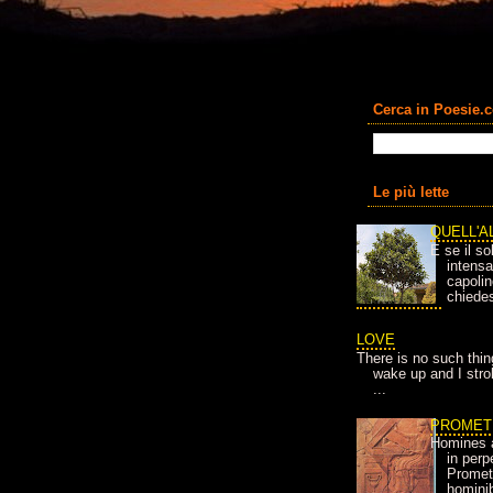
Cerca in Poesie.
Le più lette
QUELL'A
E se il so
intens
capolin
chiedes
LOVE
There is no such thin
wake up and I strok
...
PROMET
Homines 
in per
Prometh
homini