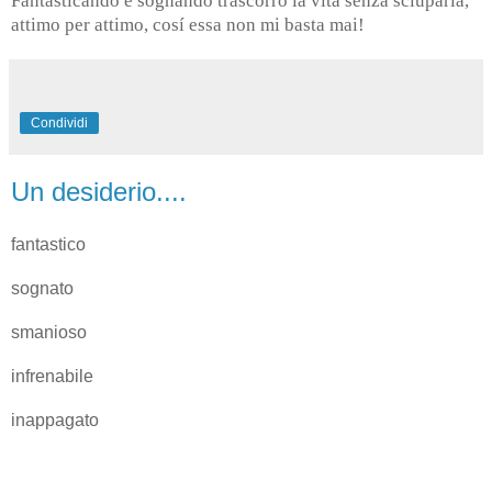
Fantasticando e sognando trascorro la vita senza sciuparla,
attimo per attimo, cosí essa non mi basta mai!
Condividi
Un desiderio....
fantastico
sognato
smanioso
infrenabile
inappagato