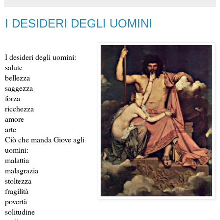
I DESIDERI DEGLI UOMINI
I desideri degli uomini:
salute
bellezza
saggezza
forza
ricchezza
amore
arte
Ciò che manda Giove agli
uomini:
malattia
malagrazia
stoltezza
fragilità
povertà
solitudine