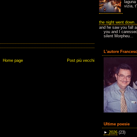
laguna 
vizia, 
the night went down..
and he saw you fall a
you and I caressed
silent Morpheu...
L'autore Francesc
Home page
Post più vecchi
Ultime poesie
►
2026
(23)