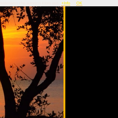
nsideriamo che autorizzi il loro uso.
+Info
OK