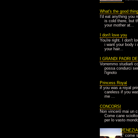
What's the good thin
I'd eat anything you 
is cold there, but 
your mother at...
I don't love you
You're right. I don't 
i want your body i
your hair...
I GRANDI PADRI D
Vorremmo studiarli co
possa condurci sere
l'ignoto
Princess Royal
if you was a royal pr
careless if you wa
me ...
CONCORSI
Non vincerò mai un c
Come cane sciolto
per lo vasto mondo
VENEZI
E' come s