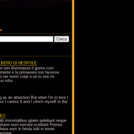
co
LBERO DI NESPOLE
le non illuminasse il giorno così
amente e la primavera non facesse
o nei nostri corpi e se tu non mi
si infor...
g as an attraction But when I'm in love I
e I caress it and I clinch myself to the
EO
ab immortalibus ignem petebant neque
petuum eum servare sciebant Postea
eus eum in ferula tulit in terras
busque...