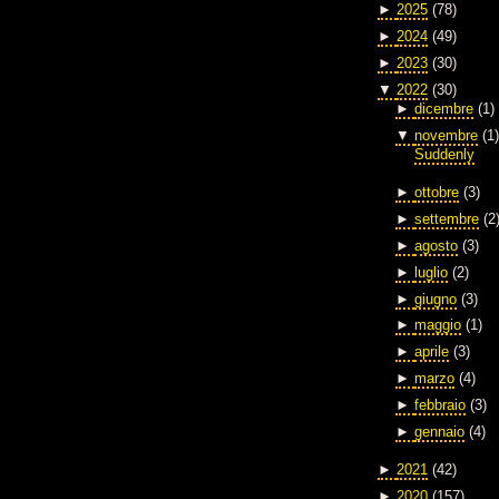
►
2025
(78)
►
2024
(49)
►
2023
(30)
▼
2022
(30)
►
dicembre
(1)
▼
novembre
(1)
Suddenly
►
ottobre
(3)
►
settembre
(2
►
agosto
(3)
►
luglio
(2)
►
giugno
(3)
►
maggio
(1)
►
aprile
(3)
►
marzo
(4)
►
febbraio
(3)
►
gennaio
(4)
►
2021
(42)
►
2020
(157)