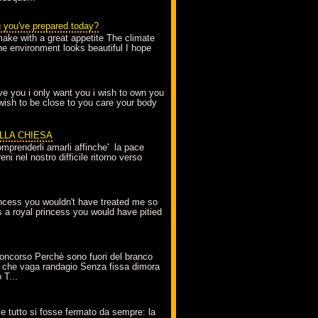
g you've prepared today?
make with a great appetite The climate
the environment looks beautiful I hope
love you i only want you i wish to own you
 wish to be close to you care your body
ELLA CHIESA
mprenderli amarli affinche' la pace
ni nel nostro difficile ritorno verso
incess you wouldn't have treated me so
s a royal princess you would have pitied
oncorso Perchè sono fuori del branco
 che vaga randagio Senza fissa dimora
 T...
A
e tutto si fosse fermato da sempre: la