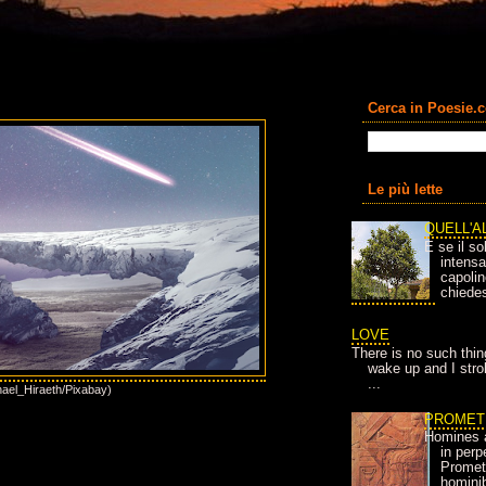
Cerca in Poesie.
Le più lette
QUELL'A
E se il so
intens
capolin
chiedes
LOVE
There is no such thin
wake up and I strok
...
hael_Hiraeth/Pixabay)
PROMET
Homines 
in per
Prometh
homini