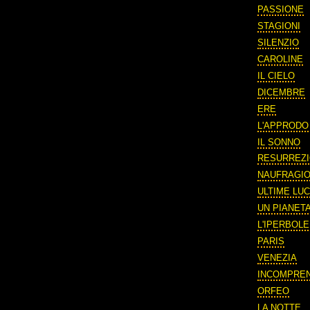
PASSIONE
STAGIONI
SILENZIO
CAROLINE
IL CIELO
DICEMBRE
ERE
L'APPRODO
IL SONNO
RESURREZ
NAUFRAGI
ULTIME LUC
UN PIANETA
L'IPERBOLE
PARIS
VENEZIA
INCOMPRE
ORFEO
LA NOTTE