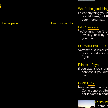
E
What's the good thin
I'd eat anything you 
is cold there, but 
your mother at...
Home page
Post più vecchio
I don't love you
You're right. I don't 
i want your body i
your hair...
I GRANDI PADRI D
Vorremmo studiarli co
possa condurci sere
l'ignoto
Princess Royal
if you was a royal pr
careless if you wa
me ...
CONCORSI
Non vincerò mai un c
Come cane sciolto
per lo vasto mondo
VENEZI
E' come s