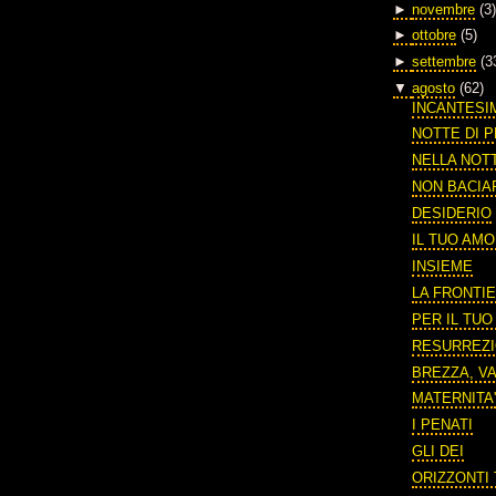
►
novembre
(3)
►
ottobre
(5)
►
settembre
(3
▼
agosto
(62)
INCANTESI
NOTTE DI P
NELLA NOT
NON BACIA
DESIDERIO
IL TUO AM
INSIEME
LA FRONTIE
PER IL TU
RESURREZ
BREZZA, V
MATERNITA
I PENATI
GLI DEI
ORIZZONTI