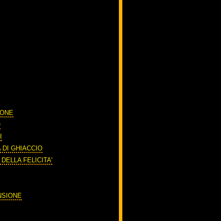
IONE
O
I
 DI GHIACCIO
 DELLA FELICITA'
NSIONE