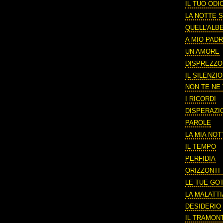
IL TUO ODI
LA NOTTE S
QUELL'ALB
A MIO PAD
UN AMORE
DISPREZZO
IL SILENZIO
NON TE NE 
I RICORDI
DISPERAZI
PAROLE
LA MIA NOT
IL TEMPO
PERFIDIA
ORIZZONTI
LE TUE GO
LA MALATTI
DESIDERIO
IL TRAMON