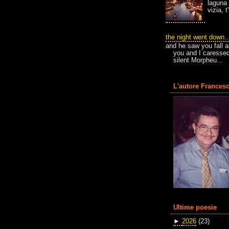
laguna 
vizia, 
the night went down..
and he saw you fall a
you and I caressed
silent Morpheu...
L'autore Francesc
Ultime poesie
►
2026
(23)