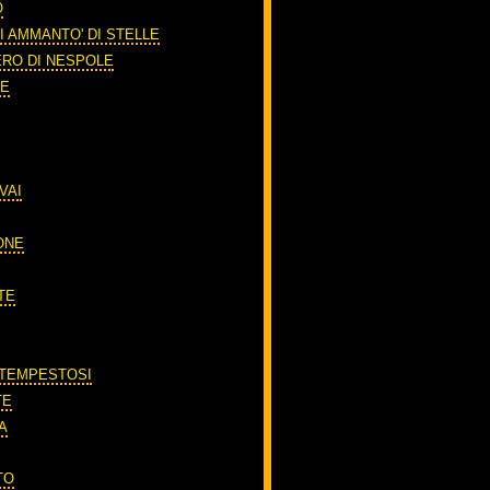
O
I AMMANTO' DI STELLE
ERO DI NESPOLE
RE
VAI
ONE
TE
 TEMPESTOSI
TE
A
TO