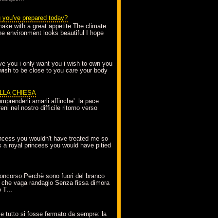
g you've prepared today?
make with a great appetite The climate
the environment looks beautiful I hope
love you i only want you i wish to own you
 wish to be close to you care your body
ELLA CHIESA
mprenderli amarli affinche' la pace
ni nel nostro difficile ritorno verso
incess you wouldn't have treated me so
s a royal princess you would have pitied
oncorso Perchè sono fuori del branco
 che vaga randagio Senza fissa dimora
 T...
A
e tutto si fosse fermato da sempre: la