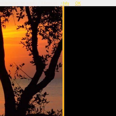
nsideriamo che autorizzi il loro uso.
+Info
OK