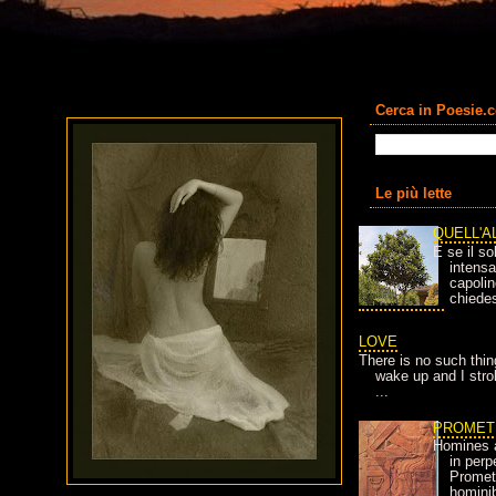
Cerca in Poesie.
Le più lette
QUELL'A
E se il so
intens
capolin
chiedes
LOVE
There is no such thin
wake up and I strok
...
PROMET
Homines 
in per
Prometh
homini