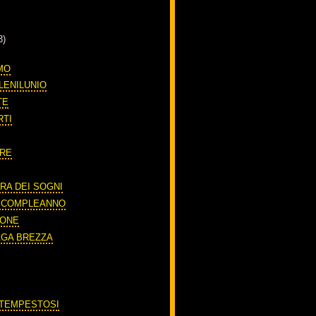
3)
MO
LENILUNIO
TE
RTI
ORE
RA DEI SOGNI
O COMPLEANNO
IONE
AGA BREZZA
'
 TEMPESTOSI