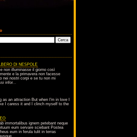
co
LBERO DI NESPOLE
le non illuminasse il giorno così
amente e la primavera non facesse
o nei nostri corpi e se tu non mi
si infor...
g as an attraction But when I'm in love I
e I caress it and I clinch myself to the
EO
ab immortalibus ignem petebant neque
petuum eum servare sciebant Postea
eus eum in ferula tulit in terras
busque...