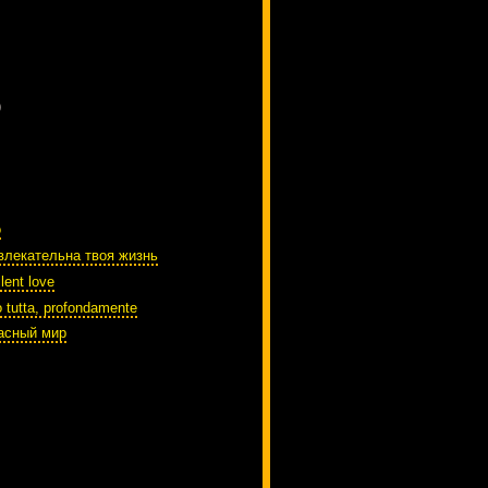
)
o
влекательна твоя жизнь
lent love
o tutta, profondamente
асный мир