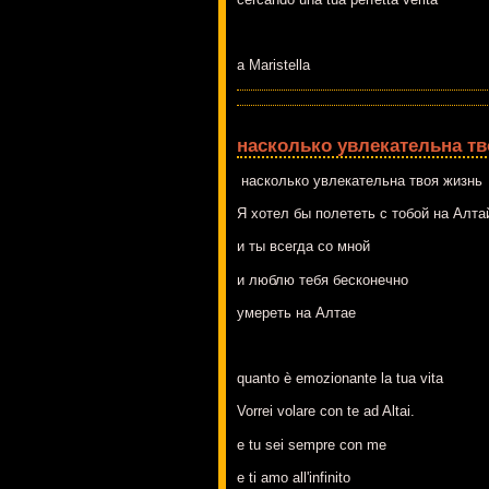
a Maristella
насколько увлекательна тв
насколько увлекательна твоя жизнь
Я хотел бы полететь с тобой на Алта
и ты всегда со мной
и люблю тебя бесконечно
умереть на Алтае
quanto è emozionante la tua vita
Vorrei volare con te ad Altai.
e tu sei sempre con me
e ti amo all'infinito