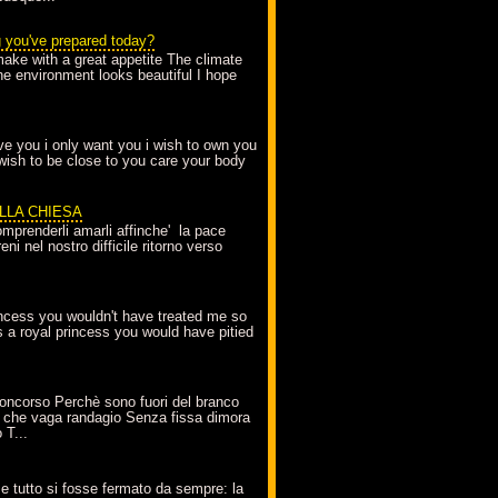
g you've prepared today?
make with a great appetite The climate
the environment looks beautiful I hope
love you i only want you i wish to own you
 wish to be close to you care your body
ELLA CHIESA
mprenderli amarli affinche' la pace
ni nel nostro difficile ritorno verso
incess you wouldn't have treated me so
s a royal princess you would have pitied
oncorso Perchè sono fuori del branco
 che vaga randagio Senza fissa dimora
 T...
A
e tutto si fosse fermato da sempre: la