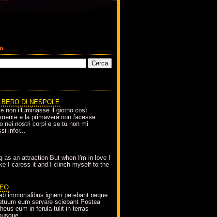
co
LBERO DI NESPOLE
le non illuminasse il giorno così
amente e la primavera non facesse
o nei nostri corpi e se tu non mi
si infor...
g as an attraction But when I'm in love I
e I caress it and I clinch myself to the
EO
ab immortalibus ignem petebant neque
petuum eum servare sciebant Postea
eus eum in ferula tulit in terras
busque...