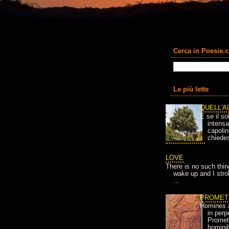
Cerca in Poesie.
Le più lette
QUELL'A
E se il so
intens
capolin
chiedes
LOVE
There is no such thin
wake up and I strok
...
PROMET
Homines 
in per
Prometh
homini