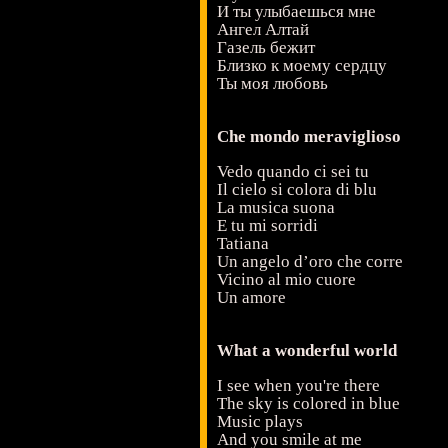
И ты улыбаешься мне
Ангел Алтай
Газель бежит
Близко к моему сердцу
Ты моя любовь
Che mondo meraviglioso
Vedo quando ci sei tu
Il cielo si colora di blu
La musica suona
E tu mi sorridi
Tatiana
Un angelo d’oro che corre
Vicino al mio cuore
Un amore
What a wonderful world
I see when you're there
The sky is colored in blue
Music plays
And you smile at me