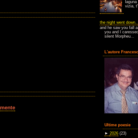
laguna 
vizia, 
the night went down..
and he saw you fall a
you and I caressed
silent Morpheu...
L'autore Francesc
amente
Ultime poesie
►
2026
(23)