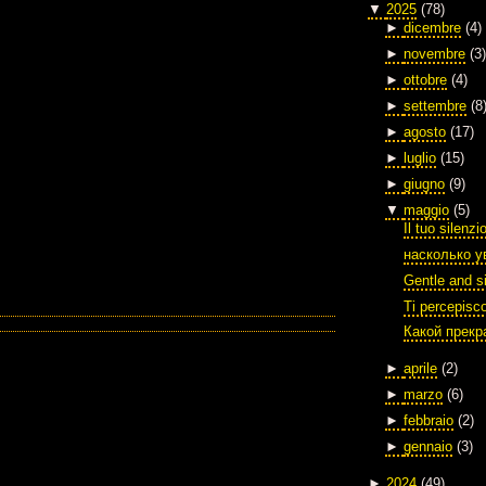
▼
2025
(78)
►
dicembre
(4)
►
novembre
(3)
►
ottobre
(4)
►
settembre
(8
►
agosto
(17)
►
luglio
(15)
►
giugno
(9)
▼
maggio
(5)
Il tuo silenzi
насколько у
Gentle and si
Ti percepisc
Какой прекр
►
aprile
(2)
►
marzo
(6)
►
febbraio
(2)
►
gennaio
(3)
►
2024
(49)