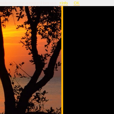
nsideriamo che autorizzi il loro uso.
+Info
OK