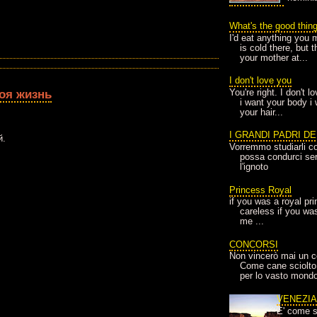
What's the good thin
I'd eat anything you 
is cold there, but 
your mother at...
I don't love you
оя жизнь
You're right. I don't 
i want your body i
your hair...
I GRANDI PADRI D
й.
Vorremmo studiarli co
possa condurci sere
l'ignoto
Princess Royal
if you was a royal pr
careless if you wa
me ...
CONCORSI
Non vincerò mai un c
Come cane sciolto
per lo vasto mondo
VENEZI
E' come s