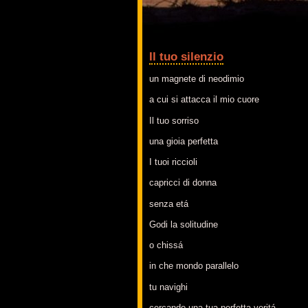
Il tuo silenzio
un magnete di neodimio
a cui si attacca il mio cuore
Il tuo sorriso
una gioia perfetta
I tuoi riccioli
capricci di donna
senza etá
Godi la solitudine
o chissá
in che mondo parallelo
tu navighi
cercando una tua perfetta veritá