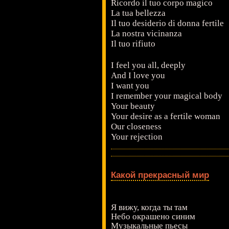
Ricordo il tuo corpo magico
La tua bellezza
Il tuo desiderio di donna fertile
La nostra vicinanza
Il tuo rifiuto
I feel you all, deeply
And I love you
I want you
I remember your magical body
Your beauty
Your desire as a fertile woman
Our closeness
Your rejection
Какой прекрасный мир
Я вижу, когда ты там
Небо окрашено синим
Музыкальные пьесы