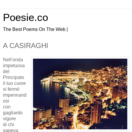
Poesie.co
The Best Poems On The Web |
A CASIRAGHI
Nell'onda
impetuosa
del
Principato
il tuo cuore
si fermò
impennand
osi
con
gagliardo
vigore
di chi
sapeva