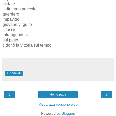
sfidare
il diuturno pericolo
guerriero
impavido
giovane virgulto
ti lasciò
infrangendosi
sul petto
ti donò la vittoria sul tempo.
Condividi
‹
›
Home page
Visualizza versione web
Powered by
Blogger
.