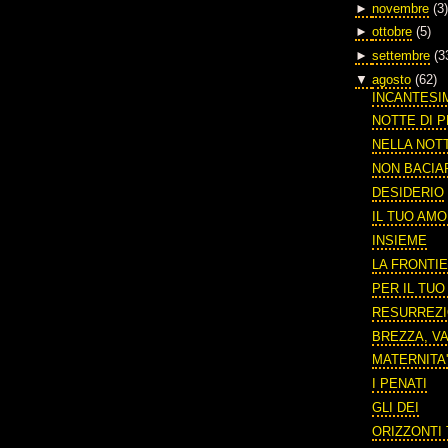
►
novembre
(3)
►
ottobre
(5)
►
settembre
(3
▼
agosto
(62)
INCANTESI
NOTTE DI P
NELLA NOT
NON BACIA
DESIDERIO
IL TUO AM
INSIEME
LA FRONTIE
PER IL TU
RESURREZ
BREZZA, V
MATERNITA
I PENATI
GLI DEI
ORIZZONTI