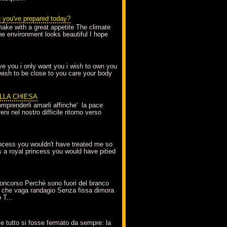
g you've prepared today?
make with a great appetite The climate
the environment looks beautiful I hope
love you i only want you i wish to own you
 wish to be close to you care your body
ELLA CHIESA
mprenderli amarli affinche' la pace
ni nel nostro difficile ritorno verso
incess you wouldn't have treated me so
s a royal princess you would have pitied
oncorso Perchè sono fuori del branco
 che vaga randagio Senza fissa dimora
 T...
A
e tutto si fosse fermato da sempre: la