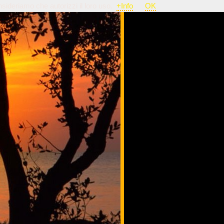
nsideriamo che autorizzi il loro uso.
+Info
OK