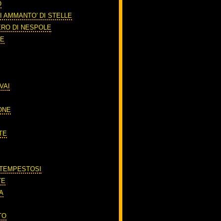
O
I AMMANTO' DI STELLE
ERO DI NESPOLE
RE
VAI
ONE
TE
 TEMPESTOSI
TE
A
TO