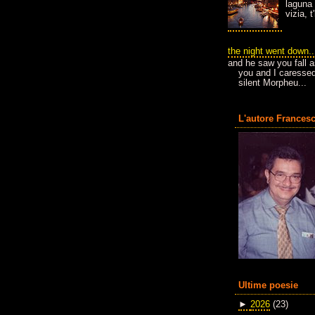
laguna 
vizia, 
the night went down..
and he saw you fall a
you and I caressed
silent Morpheu...
L'autore Francesc
Ultime poesie
►
2026
(23)