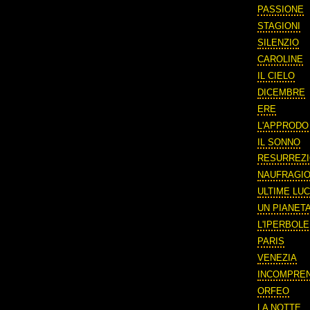
PASSIONE
STAGIONI
SILENZIO
CAROLINE
IL CIELO
DICEMBRE
ERE
L'APPRODO
IL SONNO
RESURREZ
NAUFRAGI
ULTIME LUC
UN PIANETA
L'IPERBOLE
PARIS
VENEZIA
INCOMPRE
ORFEO
LA NOTTE