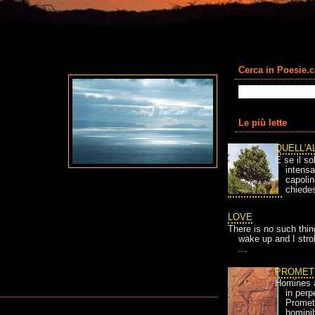
Cerca in Poesie.
Le più lette
QUELL'A
E se il so
intens
capolin
chiedes
LOVE
There is no such thin
wake up and I strok
...
PROMET
Homines 
in per
Prometh
homini