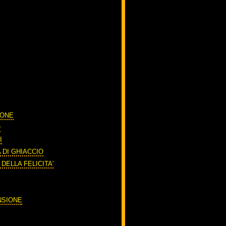
IONE
O
I
 DI GHIACCIO
 DELLA FELICITA'
NSIONE