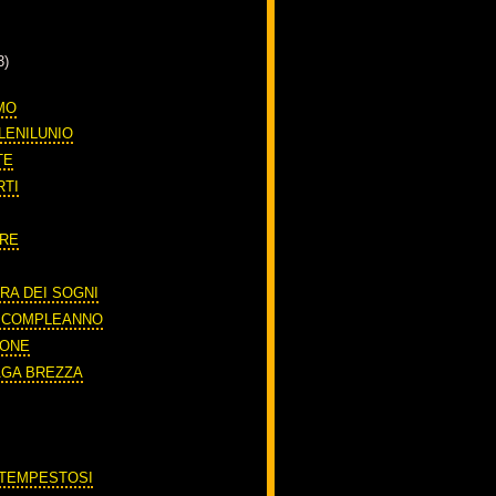
3)
MO
LENILUNIO
TE
RTI
ORE
RA DEI SOGNI
O COMPLEANNO
IONE
AGA BREZZA
'
 TEMPESTOSI