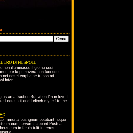
co
LBERO DI NESPOLE
le non illuminasse il giorno così
amente e la primavera non facesse
o nei nostri corpi e se tu non mi
si infor...
g as an attraction But when I'm in love I
e I caress it and I clinch myself to the
EO
ab immortalibus ignem petebant neque
petuum eum servare sciebant Postea
eus eum in ferula tulit in terras
busque...