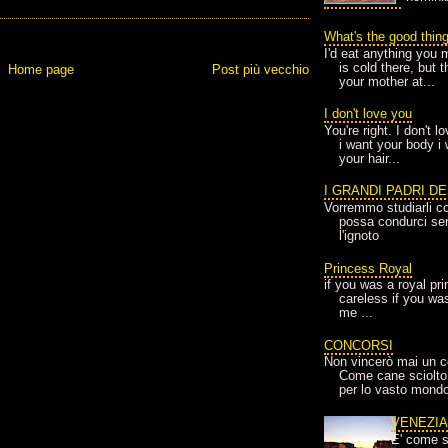
What's the good thin
I'd eat anything you 
is cold there, but 
Home page
Post più vecchio
your mother at...
I don't love you
You're right. I don't 
i want your body i
your hair...
I GRANDI PADRI D
Vorremmo studiarli co
possa condurci sere
l'ignoto
Princess Royal
if you was a royal pr
careless if you wa
me ...
CONCORSI
Non vincerò mai un c
Come cane sciolto
per lo vasto mondo
VENEZI
E' come s