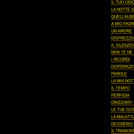
IL TUO ODI
LA NOTTE S
QUELL'ALB
A MIO PAD
UN AMORE
DISPREZZO
IL SILENZIO
NON TE NE 
I RICORDI
DISPERAZI
PAROLE
LA MIA NOT
IL TEMPO
PERFIDIA
ORIZZONTI
LE TUE GO
LA MALATTI
DESIDERIO
IL TRAMON