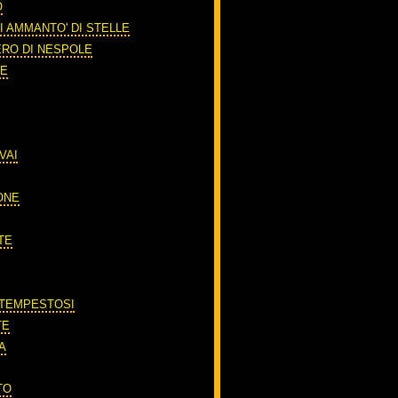
O
I AMMANTO' DI STELLE
ERO DI NESPOLE
RE
VAI
ONE
TE
 TEMPESTOSI
TE
A
TO