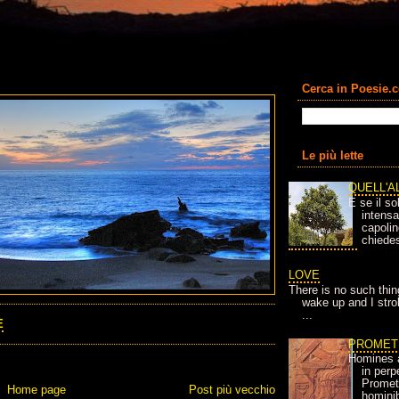
Cerca in Poesie.
Le più lette
QUELL'A
E se il so
intens
capolin
chiedes
LOVE
There is no such thin
wake up and I strok
...
E
PROMET
Homines 
in per
Prometh
Home page
Post più vecchio
homini