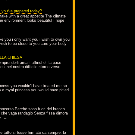
g you've prepared today?
make with a great appetite The climate
the environment looks beautiful I hope
love you i only want you i wish to own you
 wish to be close to you care your body
ELLA CHIESA
mprenderli amarli affinche' la pace
ni nel nostro difficile ritorno verso
incess you wouldn't have treated me so
s a royal princess you would have pitied
oncorso Perchè sono fuori del branco
 che vaga randagio Senza fissa dimora
 T...
A
e tutto si fosse fermato da sempre: la