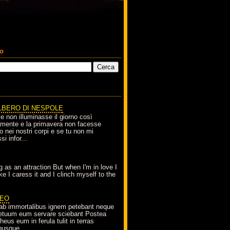
co
LBERO DI NESPOLE
le non illuminasse il giorno così
amente e la primavera non facesse
o nei nostri corpi e se tu non mi
si infor...
g as an attraction But when I'm in love I
e I caress it and I clinch myself to the
EO
ab immortalibus ignem petebant neque
petuum eum servare sciebant Postea
eus eum in ferula tulit in terras
busque...