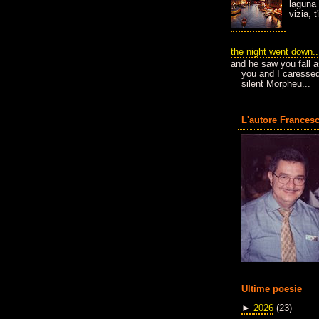
laguna 
vizia, 
the night went down..
and he saw you fall a
you and I caressed
silent Morpheu...
L'autore Francesc
Ultime poesie
►
2026
(23)