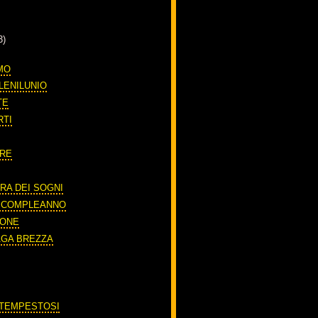
3)
MO
LENILUNIO
TE
RTI
ORE
RA DEI SOGNI
O COMPLEANNO
IONE
AGA BREZZA
'
 TEMPESTOSI