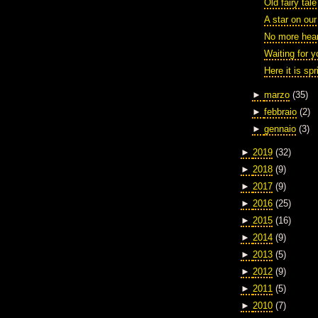
Old fairy tale
A star on our
No more hear
Waiting for 
Here it is sp
►
marzo
(35)
►
febbraio
(2)
►
gennaio
(3)
►
2019
(32)
►
2018
(9)
►
2017
(9)
►
2016
(25)
►
2015
(16)
►
2014
(9)
►
2013
(5)
►
2012
(9)
►
2011
(5)
►
2010
(7)