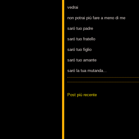
vedrai
non potrai piú fare a meno di me
saró tuo padre
saró tuo fratello
saró tuo figlio
saró tuo amante
saró la tua mutanda...
Post più recente