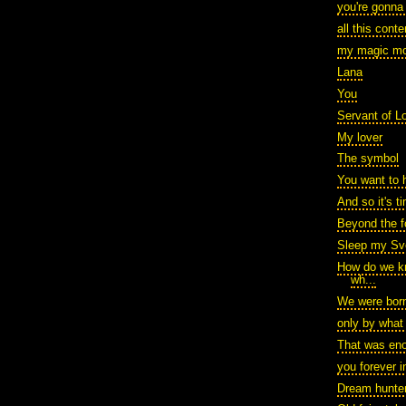
you're gonn
all this cont
my magic mo
Lana
You
Servant of L
My lover
The symbol
You want to 
And so it's t
Beyond the f
Sleep my Sv
How do we kn
wh...
We were born
only by what
That was en
you forever 
Dream hunte