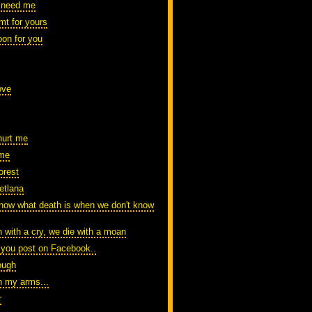
a need me
emt for yours
on for you
ove
hurt me
ime
orest
etlana
ow what death is when we don't know
 with a cry, we die with a moan
 you post on Facebook..
ough
in my arms...
r