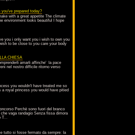
g you've prepared today?
make with a great appetite The climate
the environment looks beautiful I hope
love you i only want you i wish to own you
 wish to be close to you care your body
ELLA CHIESA
mprenderli amarli affinche' la pace
ni nel nostro difficile ritorno verso
incess you wouldn't have treated me so
s a royal princess you would have pitied
oncorso Perchè sono fuori del branco
 che vaga randagio Senza fissa dimora
 T...
A
e tutto si fosse fermato da sempre: la