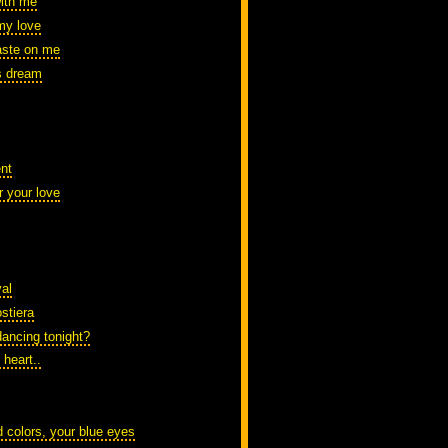
with me
my love
aste on me
's dream
nt
r your love
al
stiera
dancing tonight?
d heart..
d colors, your blue eyes