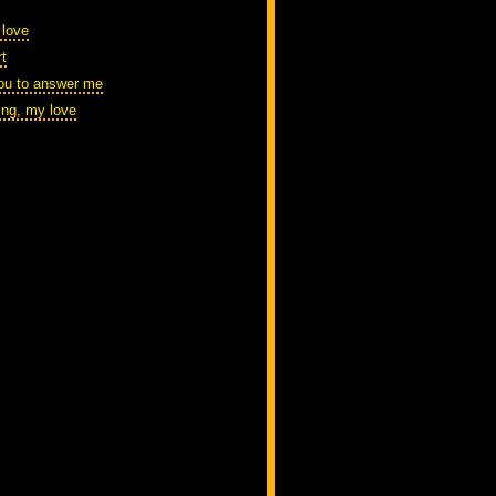
 love
t
you to answer me
ring, my love