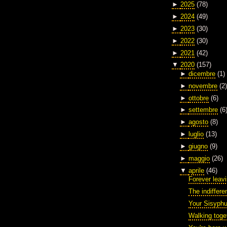
►
2025
(78)
►
2024
(49)
►
2023
(30)
►
2022
(30)
►
2021
(42)
▼
2020
(157)
►
dicembre
(1)
►
novembre
(2)
►
ottobre
(6)
►
settembre
(6
►
agosto
(8)
►
luglio
(13)
►
giugno
(9)
►
maggio
(26)
▼
aprile
(46)
Forever leav
The indiffere
Your Sisyph
Walking toge