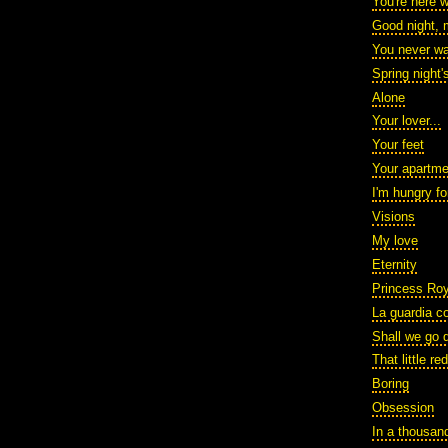
You're here 
Good night, 
You never w
Spring night
Alone
Your lover...
Your feet
Your apartme
I'm hungry fo
Visions
My love
Eternity
Princess Roy
La guardia co
Shall we go 
That little re
Boring
Obsession
In a thousan