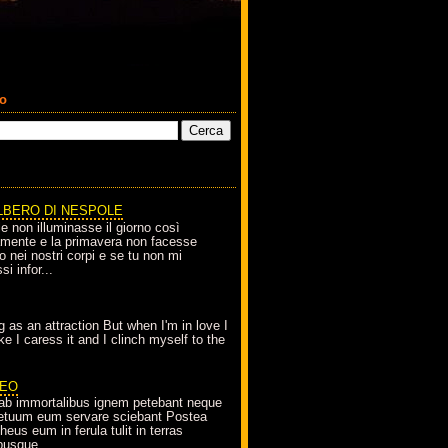
co
LBERO DI NESPOLE
le non illuminasse il giorno così
amente e la primavera non facesse
o nei nostri corpi e se tu non mi
si infor...
g as an attraction But when I'm in love I
e I caress it and I clinch myself to the
EO
ab immortalibus ignem petebant neque
petuum eum servare sciebant Postea
eus eum in ferula tulit in terras
busque...