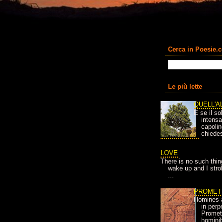
Cerca in Poesie.
Le più lette
QUELL'A
E se il so
intens
capolin
chiedes
LOVE
There is no such thin
wake up and I strok
...
PROMET
Homines 
in per
Prometh
homini