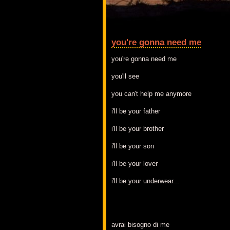
you're gonna need me
you're gonna need me
you'll see
you can't help me anymore
i'll be your father
i'll be your brother
i'll be your son
i'll be your lover
i'll be your underwear...
avrai bisogno di me