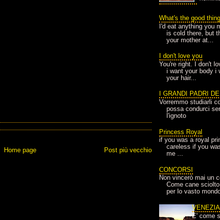
What's the good thin
I'd eat anything you 
is cold there, but 
your mother at...
I don't love you
You're right. I don't 
i want your body i
your hair...
I GRANDI PADRI D
Vorremmo studiarli co
possa condurci sere
l'ignoto
Princess Royal
if you was a royal pr
careless if you wa
Home page
Post più vecchio
me ...
CONCORSI
Non vincerò mai un c
Come cane sciolto
per lo vasto mondo
VENEZI
E' come s