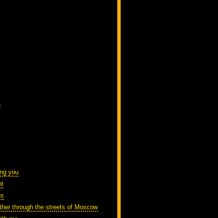
)
ing you
nt
us
ther through the streets of Moscow