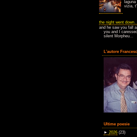
laguna 
vizia, 
the night went down..
and he saw you fall a
you and I caressed
silent Morpheu...
L'autore Francesc
Ultime poesie
►
2026
(23)