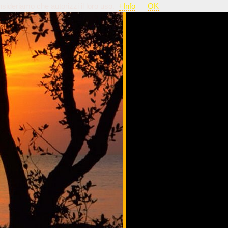
nsideriamo che autorizzi il loro uso.
+Info
OK