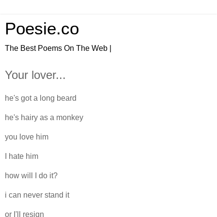
Poesie.co
The Best Poems On The Web |
Your lover...
he's got a long beard
he's hairy as a monkey
you love him
I hate him
how will I do it?
i can never stand it
or I'll resign