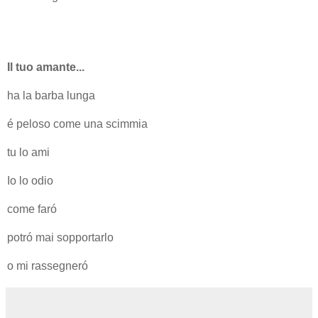
Il tuo amante...
ha la barba lunga
é peloso come una scimmia
tu lo ami
Io lo odio
come faró
potró mai sopportarlo
o mi rassegneró