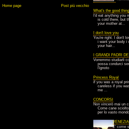
Home page
Post più vecchio
What's the good thin
I'd eat anything you 
is cold there, but 
your mother at...
I don't love you
You're right. I don't 
i want your body i
your hair...
I GRANDI PADRI D
Vorremmo studiarli co
possa condurci sere
l'ignoto
Princess Royal
if you was a royal pr
careless if you wa
me ...
CONCORSI
Non vincerò mai un c
Come cane sciolto
per lo vasto mondo
VENEZI
E' come s