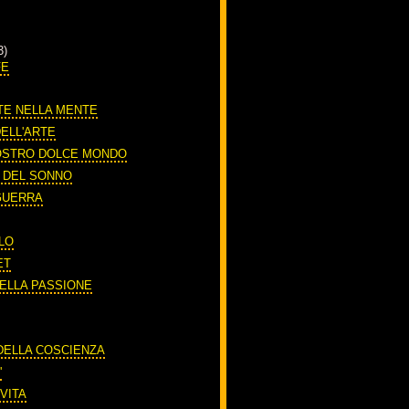
3)
FE
TE NELLA MENTE
DELL'ARTE
OSTRO DOLCE MONDO
O DEL SONNO
 GUERRA
LO
ET
DELLA PASSIONE
A
 DELLA COSCIENZA
'
VITA