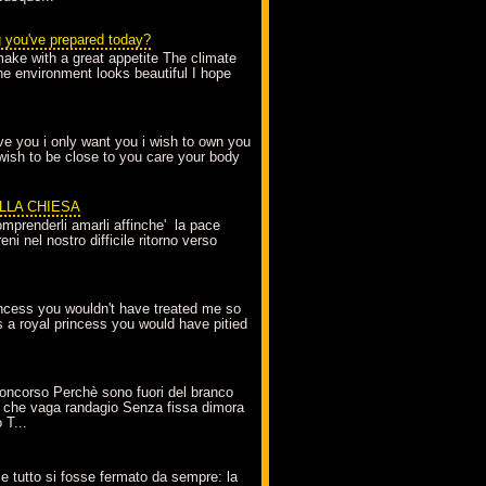
g you've prepared today?
make with a great appetite The climate
the environment looks beautiful I hope
love you i only want you i wish to own you
 wish to be close to you care your body
ELLA CHIESA
mprenderli amarli affinche' la pace
ni nel nostro difficile ritorno verso
incess you wouldn't have treated me so
s a royal princess you would have pitied
oncorso Perchè sono fuori del branco
 che vaga randagio Senza fissa dimora
 T...
A
e tutto si fosse fermato da sempre: la