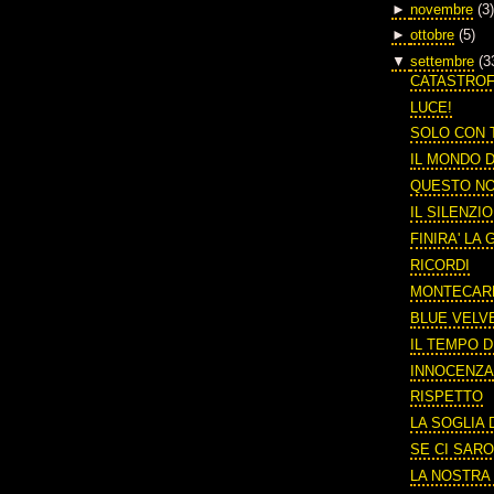
►
novembre
(3)
►
ottobre
(5)
▼
settembre
(3
CATASTRO
LUCE!
SOLO CON 
IL MONDO 
QUESTO N
IL SILENZI
FINIRA' LA
RICORDI
MONTECAR
BLUE VELV
IL TEMPO 
INNOCENZ
RISPETTO
LA SOGLIA
SE CI SARO
LA NOSTRA 