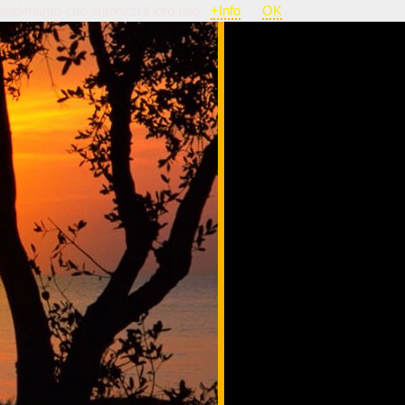
nsideriamo che autorizzi il loro uso.
+Info
OK