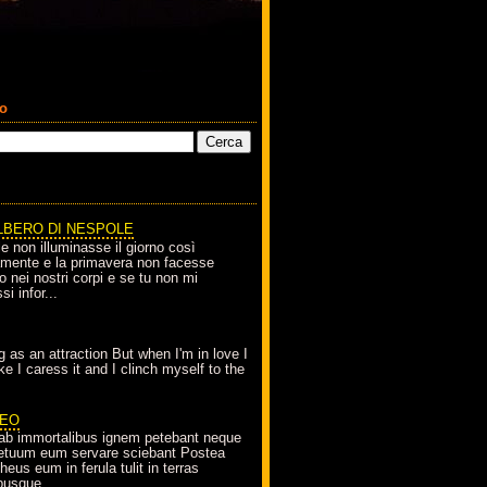
co
LBERO DI NESPOLE
le non illuminasse il giorno così
amente e la primavera non facesse
o nei nostri corpi e se tu non mi
si infor...
g as an attraction But when I'm in love I
e I caress it and I clinch myself to the
EO
ab immortalibus ignem petebant neque
petuum eum servare sciebant Postea
eus eum in ferula tulit in terras
busque...