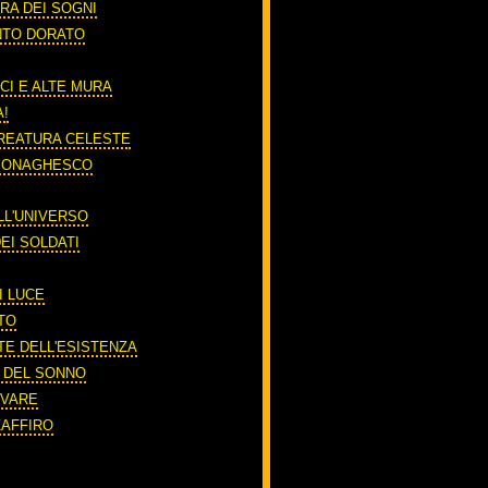
RA DEI SOGNI
NTO DORATO
CI E ALTE MURA
A!
REATURA CELESTE
 MONAGHESCO
LL'UNIVERSO
EI SOLDATI
I LUCE
TO
TE DELL'ESISTENZA
O DEL SONNO
RIVARE
ZAFFIRO