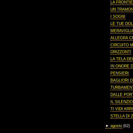
LA FRONTIE
UN TRAMO
I SOGNI
LE TUE DOL
MERAVIGLI
ALLEGRA C
CIRCUITO
ORIZZONTI
LA TELA DE
IN ONORE D
PENSIERI
BAGLIORI D
TURBAMEN
DALLE POR
IL SILENZI
TI VIDI AR
STELLA DI 
►
agosto
(62)