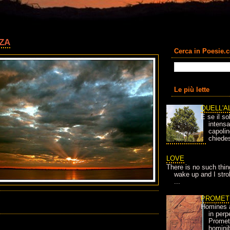
ZA
Cerca in Poesie.
Le più lette
QUELL'A
E se il so
intens
capolin
chiedes
LOVE
There is no such thin
wake up and I strok
...
PROMET
Homines 
in per
Prometh
homini