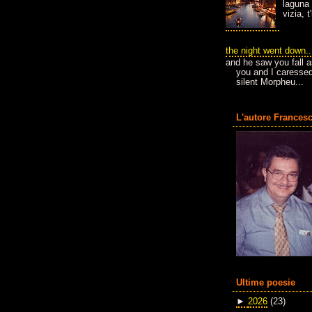
laguna 
vizia, 
the night went down..
and he saw you fall a
you and I caressed
silent Morpheu...
L'autore Francesc
Ultime poesie
►
2026
(23)