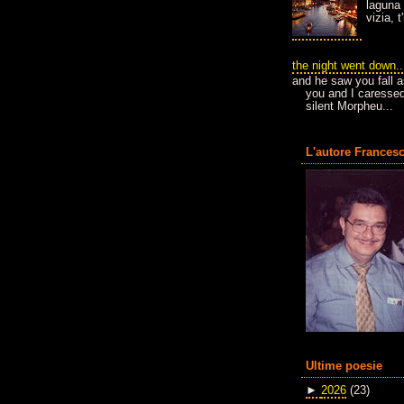
laguna 
vizia, 
the night went down..
and he saw you fall a
you and I caressed
silent Morpheu...
L'autore Francesc
Ultime poesie
►
2026
(23)