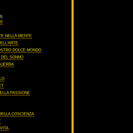
3)
FE
TE NELLA MENTE
DELL'ARTE
OSTRO DOLCE MONDO
O DEL SONNO
 GUERRA
LO
ET
DELLA PASSIONE
A
 DELLA COSCIENZA
'
VITA