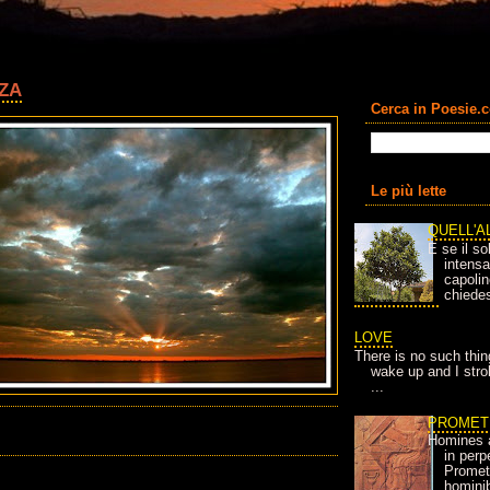
ZA
Cerca in Poesie.
Le più lette
QUELL'A
E se il so
intens
capolin
chiedes
LOVE
There is no such thin
wake up and I strok
...
PROMET
Homines 
in per
Prometh
homini