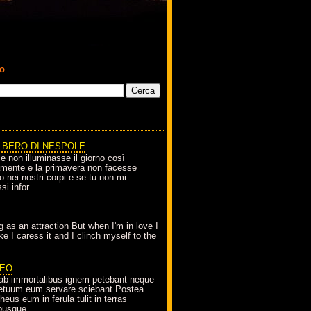
co
LBERO DI NESPOLE
le non illuminasse il giorno così
amente e la primavera non facesse
o nei nostri corpi e se tu non mi
si infor...
g as an attraction But when I'm in love I
e I caress it and I clinch myself to the
EO
ab immortalibus ignem petebant neque
petuum eum servare sciebant Postea
eus eum in ferula tulit in terras
busque...