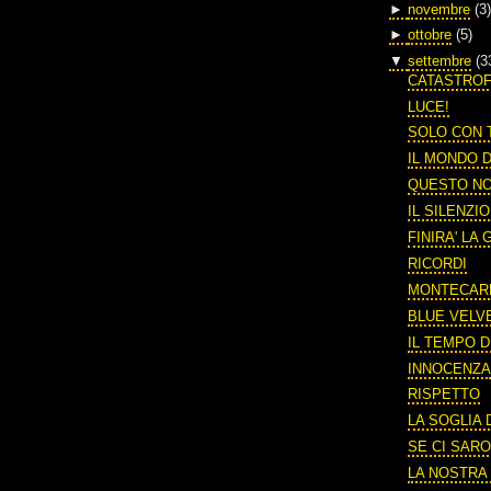
►
novembre
(3)
►
ottobre
(5)
▼
settembre
(3
CATASTRO
LUCE!
SOLO CON 
IL MONDO 
QUESTO N
IL SILENZI
FINIRA' LA
RICORDI
MONTECAR
BLUE VELV
IL TEMPO 
INNOCENZ
RISPETTO
LA SOGLIA
SE CI SARO
LA NOSTRA 