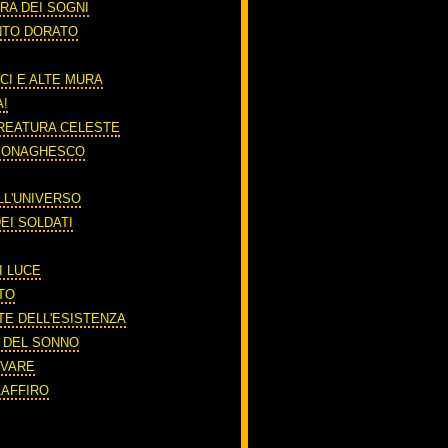
RA DEI SOGNI
NTO DORATO
CI E ALTE MURA
A!
REATURA CELESTE
 MONAGHESCO
LL'UNIVERSO
EI SOLDATI
I LUCE
TO
TE DELL'ESISTENZA
O DEL SONNO
RIVARE
ZAFFIRO