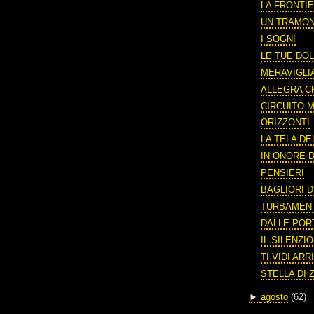
LA FRONTIE
UN TRAMO
I SOGNI
LE TUE DOL
MERAVIGLI
ALLEGRA C
CIRCUITO
ORIZZONTI
LA TELA DE
IN ONORE D
PENSIERI
BAGLIORI D
TURBAMEN
DALLE POR
IL SILENZI
TI VIDI AR
STELLA DI 
►
agosto
(62)