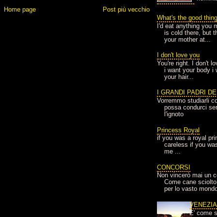
Home page
Post più vecchio
What's the good thin
I'd eat anything you 
is cold there, but 
your mother at...
I don't love you
You're right. I don't 
i want your body i
your hair...
I GRANDI PADRI D
Vorremmo studiarli co
possa condurci sere
l'ignoto
Princess Royal
if you was a royal pr
careless if you wa
me ...
CONCORSI
Non vincerò mai un c
Come cane sciolto
per lo vasto mondo
VENEZI
E' come s