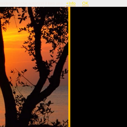
nsideriamo che autorizzi il loro uso.
+Info
OK