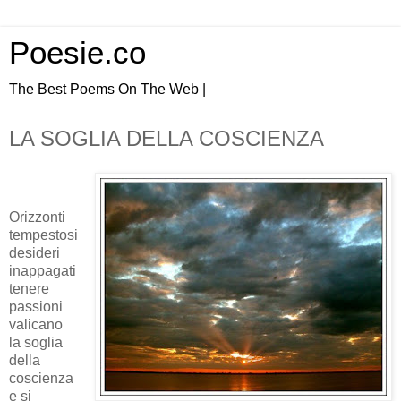
Poesie.co
The Best Poems On The Web |
LA SOGLIA DELLA COSCIENZA
Orizzonti
tempestosi
desideri
inappagati
tenere
passioni
valicano
la soglia
della
coscienza
e si