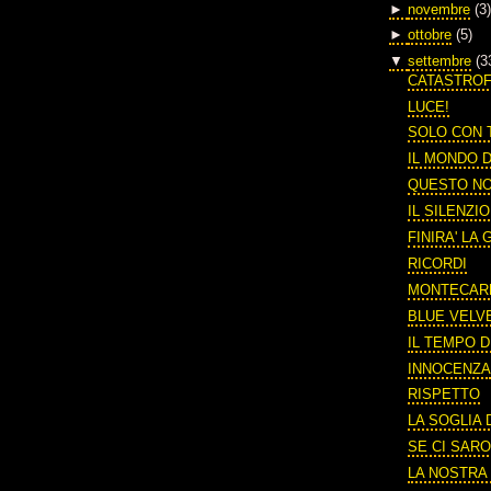
►
novembre
(3)
►
ottobre
(5)
▼
settembre
(3
CATASTRO
LUCE!
SOLO CON 
IL MONDO 
QUESTO N
IL SILENZI
FINIRA' LA
RICORDI
MONTECAR
BLUE VELV
IL TEMPO 
INNOCENZ
RISPETTO
LA SOGLIA
SE CI SARO
LA NOSTRA 