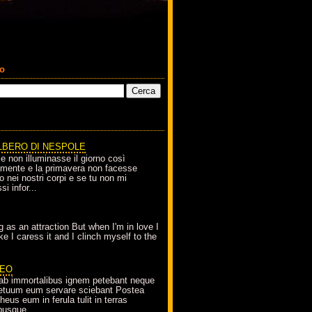
co
LBERO DI NESPOLE
le non illuminasse il giorno così
amente e la primavera non facesse
o nei nostri corpi e se tu non mi
si infor...
g as an attraction But when I'm in love I
e I caress it and I clinch myself to the
EO
ab immortalibus ignem petebant neque
petuum eum servare sciebant Postea
eus eum in ferula tulit in terras
busque...