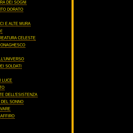
RA DEI SOGNI
NTO DORATO
CI E ALTE MURA
A!
REATURA CELESTE
 MONAGHESCO
LL'UNIVERSO
EI SOLDATI
I LUCE
TO
TE DELL'ESISTENZA
O DEL SONNO
RIVARE
ZAFFIRO