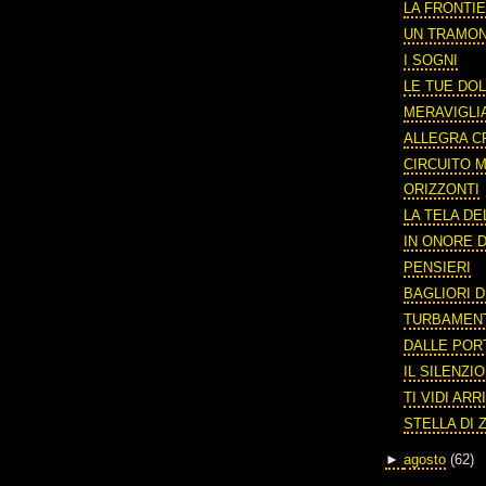
LA FRONTIE
UN TRAMO
I SOGNI
LE TUE DOL
MERAVIGLI
ALLEGRA C
CIRCUITO
ORIZZONTI
LA TELA DE
IN ONORE D
PENSIERI
BAGLIORI D
TURBAMEN
DALLE POR
IL SILENZI
TI VIDI AR
STELLA DI 
►
agosto
(62)