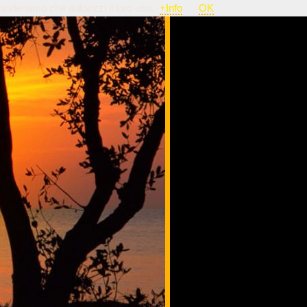
nsideriamo che autorizzi il loro uso.
+Info
OK