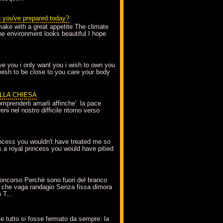
g you've prepared today?
make with a great appetite The climate
the environment looks beautiful I hope
love you i only want you i wish to own you
 wish to be close to you care your body
ELLA CHIESA
mprenderli amarli affinche' la pace
ni nel nostro difficile ritorno verso
incess you wouldn't have treated me so
s a royal princess you would have pitied
oncorso Perchè sono fuori del branco
 che vaga randagio Senza fissa dimora
 T...
A
e tutto si fosse fermato da sempre: la