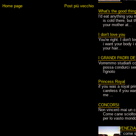
Home page
Post più vecchio
What's the good thin
I'd eat anything you 
is cold there, but 
your mother at...
I don't love you
You're right. I don't 
i want your body i
your hair...
I GRANDI PADRI D
Vorremmo studiarli co
possa condurci sere
l'ignoto
Princess Royal
if you was a royal pr
careless if you wa
me ...
CONCORSI
Non vincerò mai un c
Come cane sciolto
per lo vasto mondo
VENEZI
E' come s