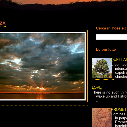
ZA
Cerca in Poesie.
Le più lette
QUELL'A
E se il so
intens
capolin
chiedes
LOVE
There is no such thin
wake up and I strok
...
PROMET
Homines 
in per
Prometh
homini