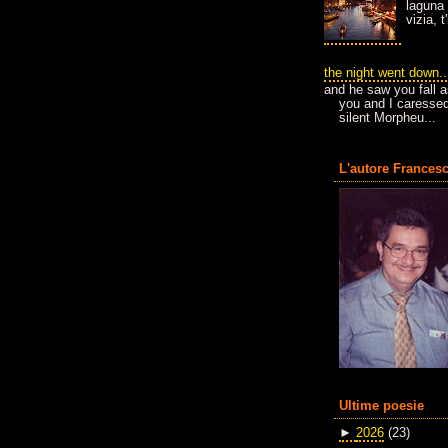
laguna 
vizia, 
the night went down..
and he saw you fall a
you and I caressed
silent Morpheu...
L'autore Francesc
Ultime poesie
►
2026
(23)