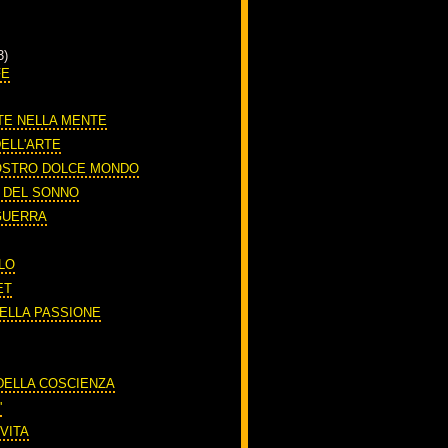
3)
FE
TE NELLA MENTE
DELL'ARTE
OSTRO DOLCE MONDO
O DEL SONNO
 GUERRA
LO
ET
DELLA PASSIONE
A
 DELLA COSCIENZA
'
VITA