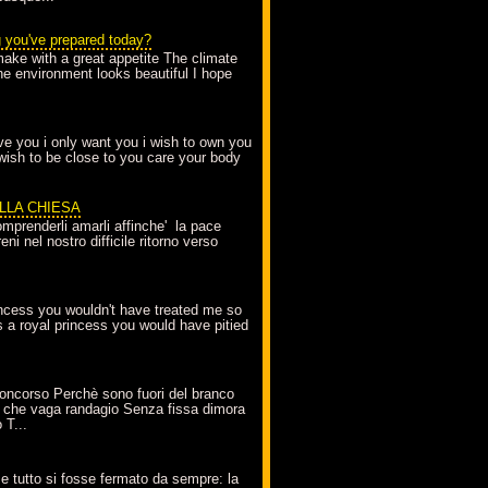
g you've prepared today?
make with a great appetite The climate
the environment looks beautiful I hope
love you i only want you i wish to own you
 wish to be close to you care your body
ELLA CHIESA
mprenderli amarli affinche' la pace
ni nel nostro difficile ritorno verso
incess you wouldn't have treated me so
s a royal princess you would have pitied
oncorso Perchè sono fuori del branco
 che vaga randagio Senza fissa dimora
 T...
A
e tutto si fosse fermato da sempre: la