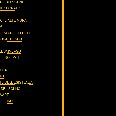
RA DEI SOGNI
NTO DORATO
CI E ALTE MURA
A!
REATURA CELESTE
 MONAGHESCO
LL'UNIVERSO
EI SOLDATI
I LUCE
TO
TE DELL'ESISTENZA
O DEL SONNO
RIVARE
ZAFFIRO