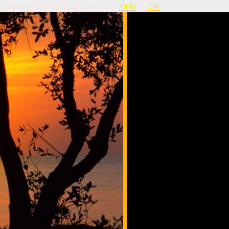
nsideriamo che autorizzi il loro uso.
+Info
OK