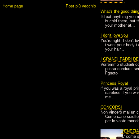
Home page
Post più vecchio
What's the good thin
I'd eat anything you 
is cold there, but 
your mother at...
I don't love you
You're right. I don't 
i want your body i
your hair...
I GRANDI PADRI D
Vorremmo studiarli co
possa condurci sere
l'ignoto
Princess Royal
if you was a royal pr
careless if you wa
me ...
CONCORSI
Non vincerò mai un c
Come cane sciolto
per lo vasto mondo
VENEZI
E' come s