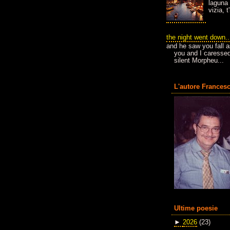
laguna 
vizia, 
the night went down..
and he saw you fall a
you and I caressed
silent Morpheu...
L'autore Francesc
Ultime poesie
►
2026
(23)