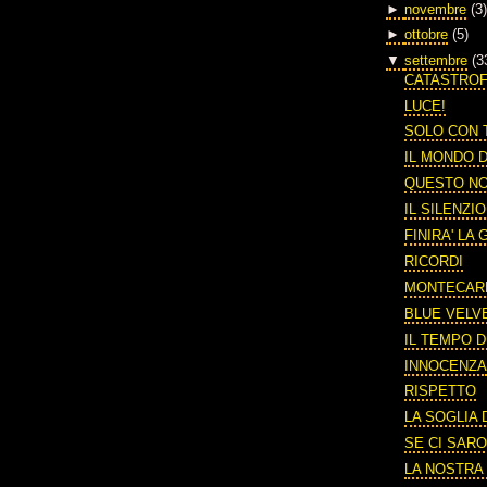
►
novembre
(3)
►
ottobre
(5)
▼
settembre
(3
CATASTRO
LUCE!
SOLO CON 
IL MONDO 
QUESTO N
IL SILENZI
FINIRA' LA
RICORDI
MONTECAR
BLUE VELV
IL TEMPO 
INNOCENZ
RISPETTO
LA SOGLIA
SE CI SARO
LA NOSTRA 