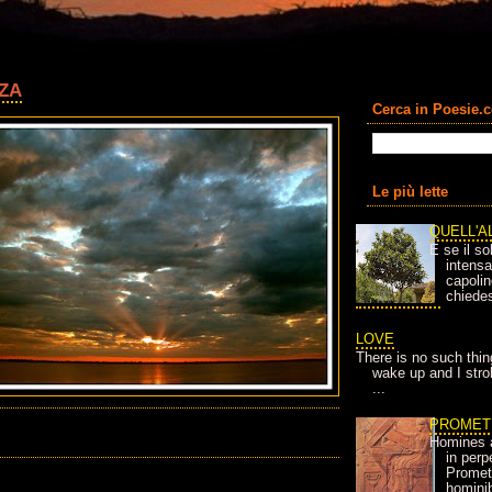
ZA
Cerca in Poesie.
Le più lette
QUELL'A
E se il so
intens
capolin
chiedes
LOVE
There is no such thin
wake up and I strok
...
PROMET
Homines 
in per
Prometh
homini