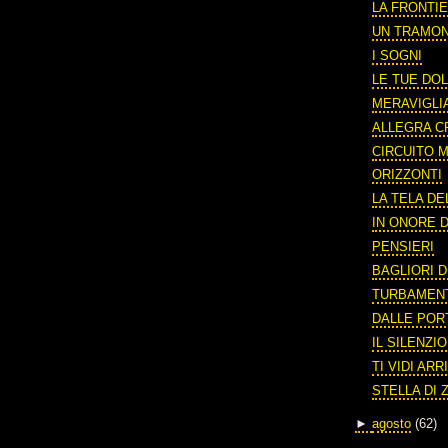
LA FRONTIE
UN TRAMO
I SOGNI
LE TUE DOL
MERAVIGLI
ALLEGRA C
CIRCUITO
ORIZZONTI
LA TELA DE
IN ONORE D
PENSIERI
BAGLIORI D
TURBAMEN
DALLE POR
IL SILENZI
TI VIDI AR
STELLA DI 
►
agosto
(62)