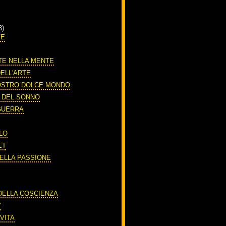
3)
FE
TE NELLA MENTE
DELL'ARTE
OSTRO DOLCE MONDO
O DEL SONNO
 GUERRA
LO
ET
DELLA PASSIONE
A
 DELLA COSCIENZA
'
VITA