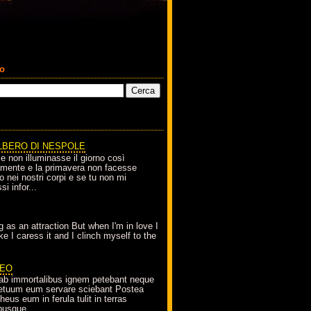
co
LBERO DI NESPOLE
le non illuminasse il giorno così
amente e la primavera non facesse
o nei nostri corpi e se tu non mi
si infor...
g as an attraction But when I'm in love I
e I caress it and I clinch myself to the
EO
ab immortalibus ignem petebant neque
petuum eum servare sciebant Postea
eus eum in ferula tulit in terras
busque...