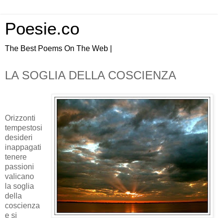
Poesie.co
The Best Poems On The Web |
LA SOGLIA DELLA COSCIENZA
Orizzonti
tempestosi
desideri
inappagati
tenere
passioni
valicano
la soglia
della
coscienza
e si