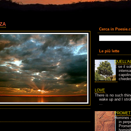
ZA
Cerca in Poesie.
Le più lette
QUELL'A
E se il so
intens
capolin
chiedes
LOVE
There is no such thin
wake up and I strok
...
PROMET
Homines 
in per
Prometh
homini