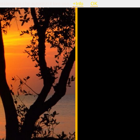
nsideriamo che autorizzi il loro uso.
+Info
OK