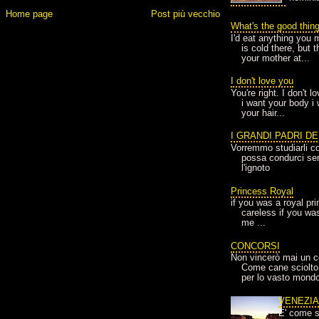
Home page
Post più vecchio
What's the good thin
I'd eat anything you 
is cold there, but 
your mother at...
I don't love you
You're right. I don't 
i want your body i
your hair...
I GRANDI PADRI D
Vorremmo studiarli co
possa condurci sere
l'ignoto
Princess Royal
if you was a royal pr
careless if you wa
me ...
CONCORSI
Non vincerò mai un c
Come cane sciolto
per lo vasto mondo
VENEZI
E' come s