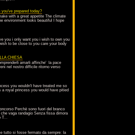
g you've prepared today?
make with a great appetite The climate
the environment looks beautiful I hope
love you i only want you i wish to own you
 wish to be close to you care your body
ELLA CHIESA
mprenderli amarli affinche' la pace
ni nel nostro difficile ritorno verso
incess you wouldn't have treated me so
s a royal princess you would have pitied
oncorso Perchè sono fuori del branco
 che vaga randagio Senza fissa dimora
 T...
A
e tutto si fosse fermato da sempre: la