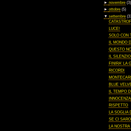
►
novembre
(3)
►
ottobre
(5)
▼
settembre
(3
CATASTRO
LUCE!
SOLO CON 
IL MONDO 
QUESTO N
IL SILENZI
FINIRA' LA
RICORDI
MONTECAR
BLUE VELV
IL TEMPO 
INNOCENZ
RISPETTO
LA SOGLIA
SE CI SARO
LA NOSTRA 