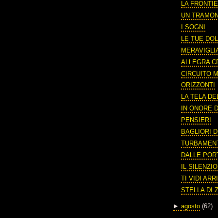
LA FRONTIE
UN TRAMO
I SOGNI
LE TUE DOL
MERAVIGLI
ALLEGRA C
CIRCUITO
ORIZZONTI
LA TELA DE
IN ONORE D
PENSIERI
BAGLIORI D
TURBAMEN
DALLE POR
IL SILENZI
TI VIDI AR
STELLA DI 
►
agosto
(62)