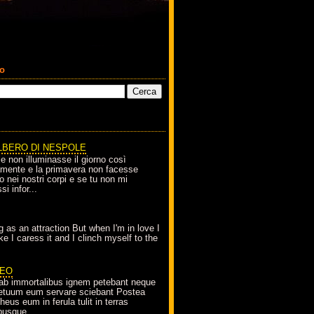
co
LBERO DI NESPOLE
le non illuminasse il giorno così
amente e la primavera non facesse
o nei nostri corpi e se tu non mi
si infor...
g as an attraction But when I'm in love I
e I caress it and I clinch myself to the
EO
ab immortalibus ignem petebant neque
petuum eum servare sciebant Postea
eus eum in ferula tulit in terras
busque...