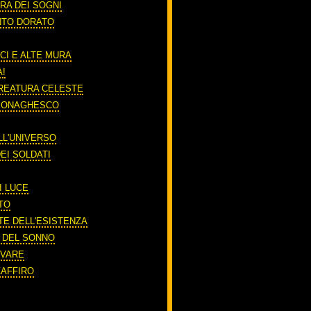
RA DEI SOGNI
NTO DORATO
CI E ALTE MURA
A!
REATURA CELESTE
 MONAGHESCO
LL'UNIVERSO
EI SOLDATI
I LUCE
TO
TE DELL'ESISTENZA
O DEL SONNO
RIVARE
ZAFFIRO