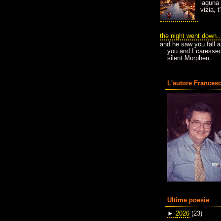
laguna 
vizia, 
the night went down..
and he saw you fall a
you and I caressed
silent Morpheu...
L'autore Francesc
Ultime poesie
►
2026
(23)