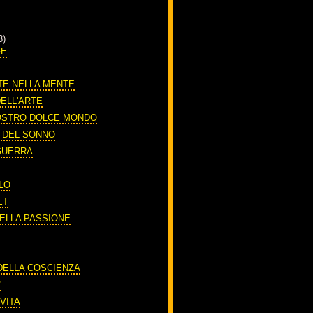
3)
FE
TE NELLA MENTE
DELL'ARTE
OSTRO DOLCE MONDO
O DEL SONNO
 GUERRA
LO
ET
DELLA PASSIONE
A
 DELLA COSCIENZA
'
VITA