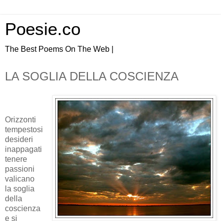
Poesie.co
The Best Poems On The Web |
LA SOGLIA DELLA COSCIENZA
Orizzonti
tempestosi
desideri
inappagati
tenere
passioni
valicano
la soglia
della
coscienza
e si