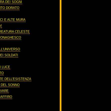
RA DEI SOGNI
NTO DORATO
CI E ALTE MURA
A!
REATURA CELESTE
 MONAGHESCO
LL'UNIVERSO
EI SOLDATI
I LUCE
TO
TE DELL'ESISTENZA
O DEL SONNO
RIVARE
ZAFFIRO