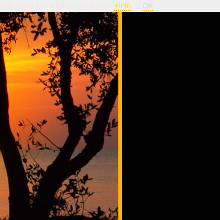
nsideriamo che autorizzi il loro uso.
+Info
OK