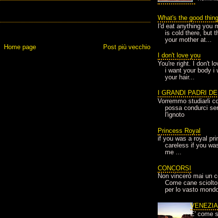
What's the good thin
I'd eat anything you 
is cold there, but 
your mother at...
Home page
Post più vecchio
I don't love you
You're right. I don't 
i want your body i
your hair...
I GRANDI PADRI D
Vorremmo studiarli co
possa condurci sere
l'ignoto
Princess Royal
if you was a royal pr
careless if you wa
me ...
CONCORSI
Non vincerò mai un c
Come cane sciolto
per lo vasto mondo
VENEZI
E' come s