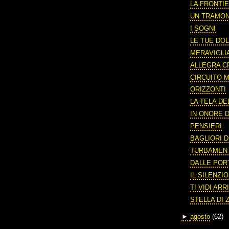
LA FRONTIE
UN TRAMO
I SOGNI
LE TUE DOL
MERAVIGLI
ALLEGRA C
CIRCUITO
ORIZZONTI
LA TELA DE
IN ONORE D
PENSIERI
BAGLIORI D
TURBAMEN
DALLE POR
IL SILENZI
TI VIDI AR
STELLA DI 
►
agosto
(62)