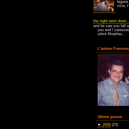
laguna 
vizia, 
the night went down..
and he saw you fall a
you and I caressed
silent Morpheu...
L'autore Francesc
Ultime poesie
►
2026
(23)