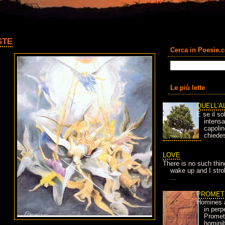
STE
Cerca in Poesie.
Le più lette
QUELL'A
E se il so
intens
capolin
chiedes
LOVE
There is no such thin
wake up and I strok
...
PROMET
Homines 
in per
Prometh
homini