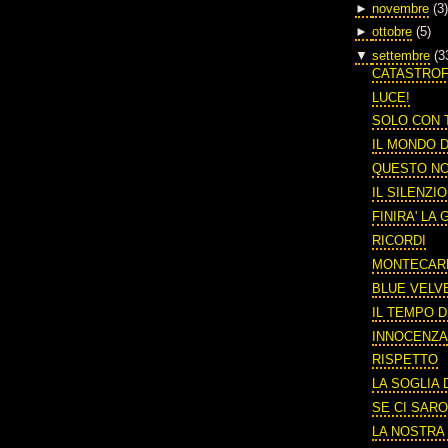
►
novembre
(3)
►
ottobre
(5)
▼
settembre
(3
CATASTRO
LUCE!
SOLO CON 
IL MONDO 
QUESTO N
IL SILENZI
FINIRA' LA
RICORDI
MONTECAR
BLUE VELV
IL TEMPO 
INNOCENZ
RISPETTO
LA SOGLIA
SE CI SARO
LA NOSTRA 