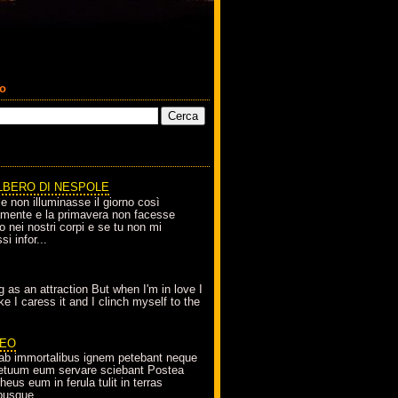
co
LBERO DI NESPOLE
le non illuminasse il giorno così
amente e la primavera non facesse
o nei nostri corpi e se tu non mi
si infor...
g as an attraction But when I'm in love I
e I caress it and I clinch myself to the
EO
ab immortalibus ignem petebant neque
petuum eum servare sciebant Postea
eus eum in ferula tulit in terras
busque...