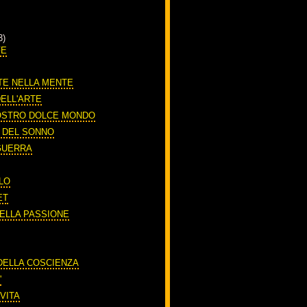
3)
FE
TE NELLA MENTE
DELL'ARTE
OSTRO DOLCE MONDO
O DEL SONNO
 GUERRA
LO
ET
DELLA PASSIONE
A
 DELLA COSCIENZA
'
VITA