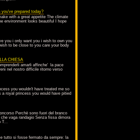
g you've prepared today?
make with a great appetite The climate
the environment looks beautiful I hope
love you i only want you i wish to own you
 wish to be close to you care your body
ELLA CHIESA
mprenderli amarli affinche' la pace
ni nel nostro difficile ritorno verso
incess you wouldn't have treated me so
s a royal princess you would have pitied
oncorso Perchè sono fuori del branco
 che vaga randagio Senza fissa dimora
 T...
A
e tutto si fosse fermato da sempre: la