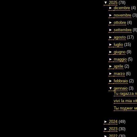
▼
2025
(78)
►
dicembre
(4)
►
novembre
(3)
►
ottobre
(4)
►
settembre
(8
►
agosto
(17)
►
luglio
(15)
►
giugno
(9)
►
maggio
(5)
►
aprile
(2)
►
marzo
(6)
►
febbraio
(2)
▼
gennaio
(3)
Tu ragazza r
vivi la mia vi
Ты поджег м
►
2024
(49)
►
2023
(30)
►
2022
(30)