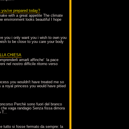
g you've prepared today?
make with a great appetite The climate
the environment looks beautiful I hope
love you i only want you i wish to own you
 wish to be close to you care your body
ELLA CHIESA
mprenderli amarli affinche' la pace
ni nel nostro difficile ritorno verso
incess you wouldn't have treated me so
s a royal princess you would have pitied
oncorso Perchè sono fuori del branco
 che vaga randagio Senza fissa dimora
 T...
A
e tutto si fosse fermato da sempre: la