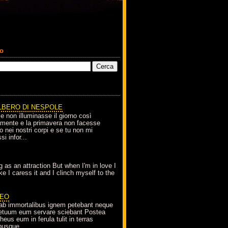
co
LBERO DI NESPOLE
le non illuminasse il giorno così
amente e la primavera non facesse
o nei nostri corpi e se tu non mi
si infor...
g as an attraction But when I'm in love I
e I caress it and I clinch myself to the
EO
ab immortalibus ignem petebant neque
petuum eum servare sciebant Postea
eus eum in ferula tulit in terras
busque...