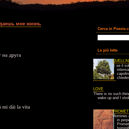
 даешь мне жизнь
Cerca in Poesie.
Le più lette
 на друга
QUELL'A
E se il so
intens
capolin
chiedes
LOVE
There is no such thin
wake up and I strok
...
 mi dài la vita
PROMET
Homines 
in per
Prometh
homini