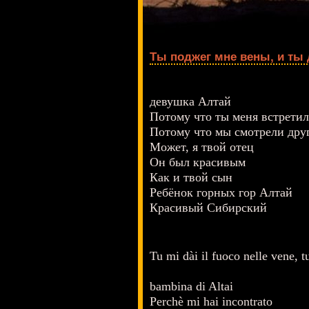
Ты поджег мне вены, и ты
девушка Алтай
Потому что ты меня встретил
Потому что мы смотрели друг
Может, я твой отец
Он был красивым
Как и твой сын
Ребёнок горных гор Алтай
Красивый Сибирский
Tu mi dài il fuoco nelle vene, tu
bambina di Altai
Perchè mi hai incontrato