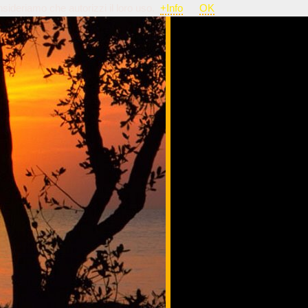
nsideriamo che autorizzi il loro uso.
+Info
OK