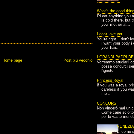
What's the good thin
I'd eat anything you 
is cold there, but 
your mother at...
I don't love you
You're right. I don't 
i want your body i
your hair...
I GRANDI PADRI D
Home page
Post più vecchio
Vorremmo studiarli co
possa condurci sere
l'ignoto
Princess Royal
if you was a royal pr
careless if you wa
me ...
CONCORSI
Non vincerò mai un c
Come cane sciolto
per lo vasto mondo
VENEZI
E' come s