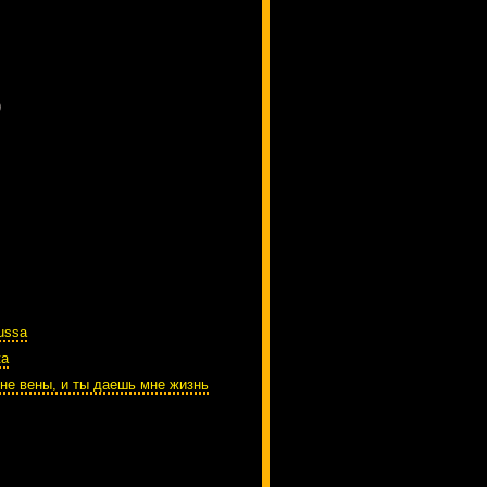
)
ussa
ta
не вены, и ты даешь мне жизнь