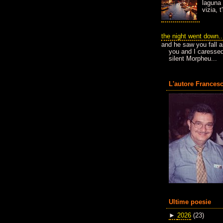
laguna 
vizia, 
the night went down..
and he saw you fall a
you and I caressed
silent Morpheu...
L'autore Francesc
Ultime poesie
►
2026
(23)