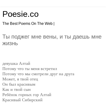
Poesie.co
The Best Poems On The Web |
Ты поджег мне вены, и ты даешь мне
жизнь
девушка Алтай
Потому что ты меня встретил
Потому что мы смотрели друг на друга
Может, я твой отец
Он был красивым
Как и твой сын
Ребёнок горных гор Алтай
Красивый Сибирский