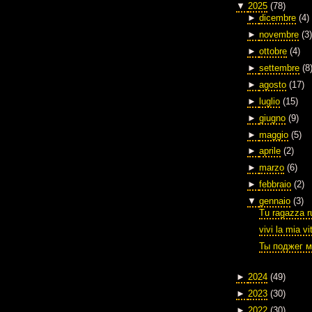
▼
2025
(78)
►
dicembre
(4)
►
novembre
(3)
►
ottobre
(4)
►
settembre
(8
►
agosto
(17)
►
luglio
(15)
►
giugno
(9)
►
maggio
(5)
►
aprile
(2)
►
marzo
(6)
►
febbraio
(2)
▼
gennaio
(3)
Tu ragazza r
vivi la mia vi
Ты поджег м
►
2024
(49)
►
2023
(30)
►
2022
(30)