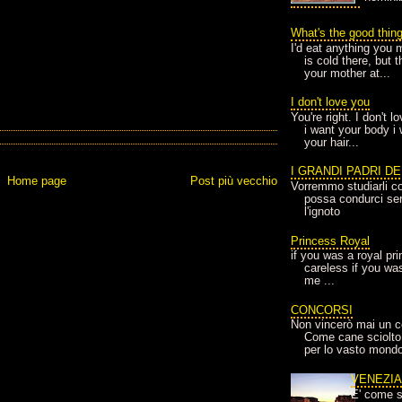
What's the good thin
I'd eat anything you 
is cold there, but 
your mother at...
I don't love you
You're right. I don't 
i want your body i
your hair...
I GRANDI PADRI D
Home page
Post più vecchio
Vorremmo studiarli co
possa condurci sere
l'ignoto
Princess Royal
if you was a royal pr
careless if you wa
me ...
CONCORSI
Non vincerò mai un c
Come cane sciolto
per lo vasto mondo
VENEZI
E' come s