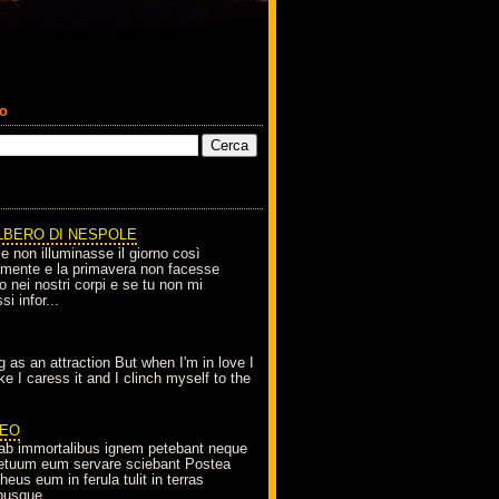
co
LBERO DI NESPOLE
le non illuminasse il giorno così
amente e la primavera non facesse
o nei nostri corpi e se tu non mi
si infor...
g as an attraction But when I'm in love I
e I caress it and I clinch myself to the
EO
ab immortalibus ignem petebant neque
petuum eum servare sciebant Postea
eus eum in ferula tulit in terras
busque...