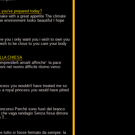
g you've prepared today?
make with a great appetite The climate
the environment looks beautiful I hope
love you i only want you i wish to own you
 wish to be close to you care your body
ELLA CHIESA
mprenderli amarli affinche' la pace
ni nel nostro difficile ritorno verso
incess you wouldn't have treated me so
s a royal princess you would have pitied
oncorso Perchè sono fuori del branco
 che vaga randagio Senza fissa dimora
 T...
A
e tutto si fosse fermato da sempre: la