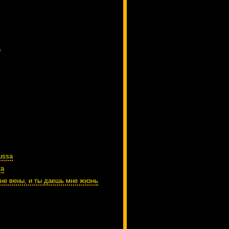
)
ussa
ta
не вены, и ты даешь мне жизнь