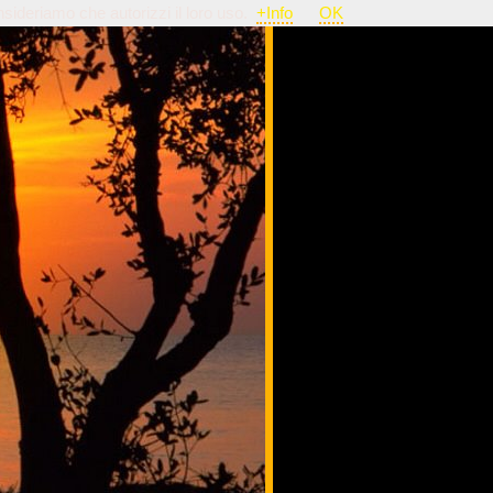
nsideriamo che autorizzi il loro uso.
+Info
OK