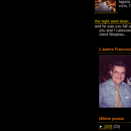
laguna 
vizia, 
the night went down..
and he saw you fall a
you and I caressed
silent Morpheu...
L'autore Francesc
Ultime poesie
►
2026
(23)