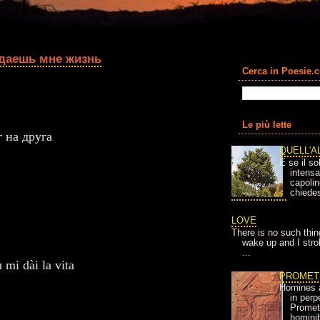
 даешь мне жизнь
Cerca in Poesie.
Le più lette
 на друга
QUELL'A
E se il so
intens
capolin
chiedes
LOVE
There is no such thin
wake up and I strok
...
 mi dài la vita
PROMET
Homines 
in per
Prometh
homini