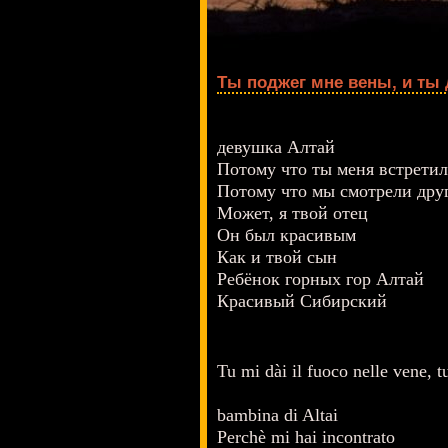
Ты поджег мне вены, и ты
девушка Алтай
Потому что ты меня встретил
Потому что мы смотрели друг
Может, я твой отец
Он был красивым
Как и твой сын
Ребёнок горных гор Алтай
Красивый Сибирский
Tu mi dài il fuoco nelle vene, tu
bambina di Altai
Perchè mi hai incontrato