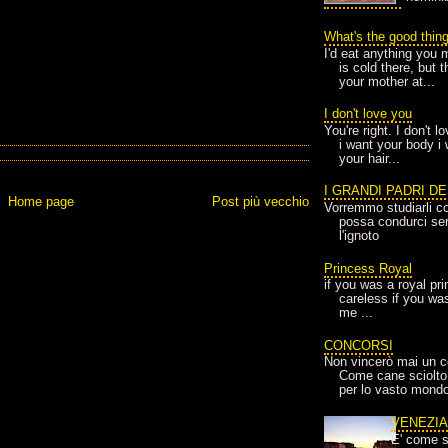
What's the good thin
I'd eat anything you 
is cold there, but 
your mother at...
I don't love you
You're right. I don't 
i want your body i
your hair...
I GRANDI PADRI D
Home page
Post più vecchio
Vorremmo studiarli co
possa condurci sere
l'ignoto
Princess Royal
if you was a royal pr
careless if you wa
me ...
CONCORSI
Non vincerò mai un c
Come cane sciolto
per lo vasto mondo
VENEZI
E' come s