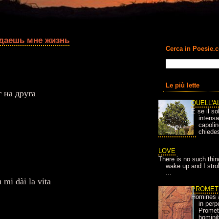
 даешь мне жизнь
Cerca in Poesie.
Le più lette
 на друга
QUELL'A
E se il so
intens
capolin
chiedes
LOVE
There is no such thin
wake up and I strok
...
 mi dài la vita
PROMET
Homines 
in per
Prometh
homini