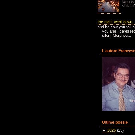
laguna 
vizia, 
the night went down..
and he saw you fall a
you and I caressed
silent Morpheu...
L'autore Francesc
Ultime poesie
►
2026
(23)