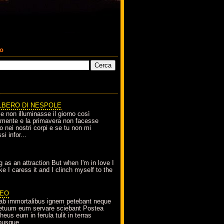
co
LBERO DI NESPOLE
le non illuminasse il giorno così
amente e la primavera non facesse
o nei nostri corpi e se tu non mi
si infor...
g as an attraction But when I'm in love I
e I caress it and I clinch myself to the
EO
ab immortalibus ignem petebant neque
petuum eum servare sciebant Postea
eus eum in ferula tulit in terras
busque...