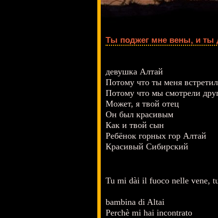
Ты поджег мне вены, и ты
девушка Алтай
Потому что ты меня встретил
Потому что мы смотрели друг
Может, я твой отец
Он был красивым
Как и твой сын
Ребёнок горных гор Алтай
Красивый Сибирский
Tu mi dài il fuoco nelle vene, tu
bambina di Altai
Perchè mi hai incontrato