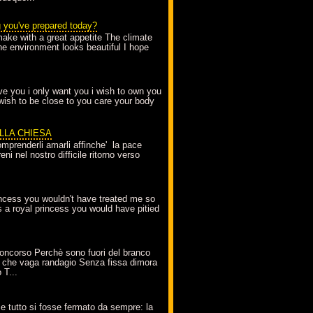
g you've prepared today?
make with a great appetite The climate
the environment looks beautiful I hope
love you i only want you i wish to own you
 wish to be close to you care your body
ELLA CHIESA
mprenderli amarli affinche' la pace
ni nel nostro difficile ritorno verso
incess you wouldn't have treated me so
s a royal princess you would have pitied
oncorso Perchè sono fuori del branco
 che vaga randagio Senza fissa dimora
 T...
A
e tutto si fosse fermato da sempre: la