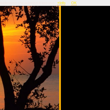
nsideriamo che autorizzi il loro uso.
+Info
OK