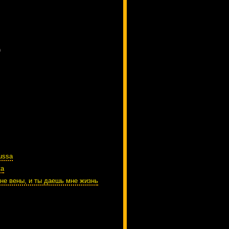
)
ussa
ta
не вены, и ты даешь мне жизнь