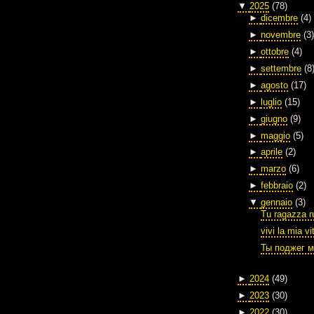
▼
2025
(78)
►
dicembre
(4)
►
novembre
(3)
►
ottobre
(4)
►
settembre
(8
►
agosto
(17)
►
luglio
(15)
►
giugno
(9)
►
maggio
(5)
►
aprile
(2)
►
marzo
(6)
►
febbraio
(2)
▼
gennaio
(3)
Tu ragazza r
vivi la mia vi
Ты поджег м
►
2024
(49)
►
2023
(30)
►
2022
(30)