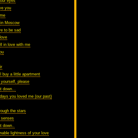
your eyes
ve you
 me
t in Moscow
ve to be sad
 love
l in love with me
you
ir
ll buy a little apartment
 yourself, please
t down...
 days you loved me (our past)
rough the stars
 senses
nt down..
nable lightness of your love