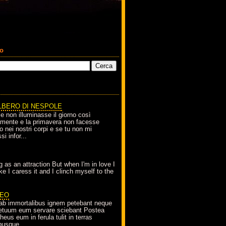
co
LBERO DI NESPOLE
le non illuminasse il giorno così
amente e la primavera non facesse
o nei nostri corpi e se tu non mi
si infor...
g as an attraction But when I'm in love I
e I caress it and I clinch myself to the
EO
ab immortalibus ignem petebant neque
petuum eum servare sciebant Postea
eus eum in ferula tulit in terras
busque...