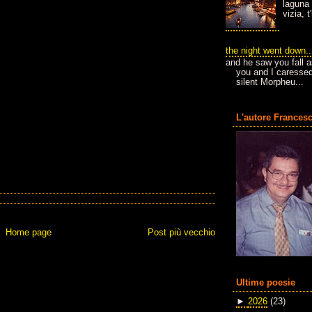
laguna 
vizia, 
the night went down..
and he saw you fall a
you and I caressed
silent Morpheu...
L'autore Francesc
Home page
Post più vecchio
Ultime poesie
►
2026
(23)