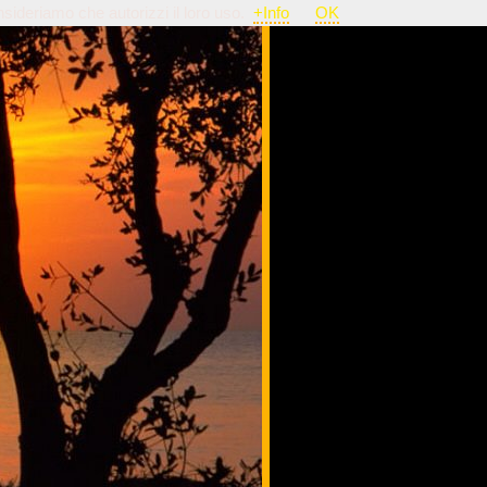
nsideriamo che autorizzi il loro uso.
+Info
OK