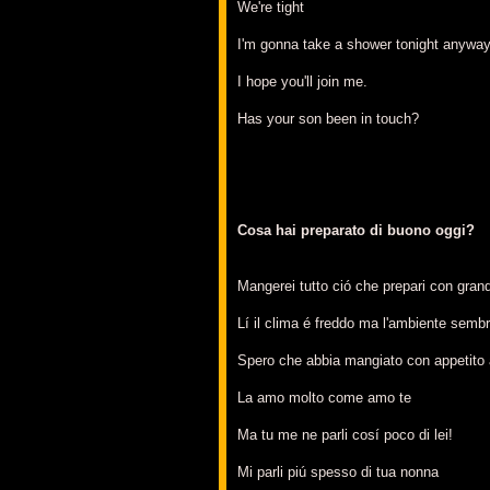
We're tight
I'm gonna take a shower tonight anywa
I hope you'll join me.
Has your son been in touch?
Cosa hai preparato di buono oggi?
Mangerei tutto ció che prepari con gran
Lí il clima é freddo ma l'ambiente sembr
Spero che abbia mangiato con appetito
La amo molto come amo te
Ma tu me ne parli cosí poco di lei!
Mi parli piú spesso di tua nonna