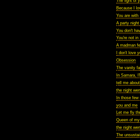
The light of 
Because I lo
You are with
A party nigh
You don't ha
You're not in
A madman fel
I don't love 
Obsession
The vanity fa
In Samara, I'
tell me about
the night wen
In those few
you and me
Let me fly th
Queen of my
the night we
The unsustai