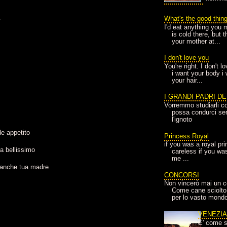
What's the good thin
y
I'd eat anything you 
is cold there, but 
your mother at...
I don't love you
You're right. I don't 
i want your body i
your hair...
I GRANDI PADRI D
Vorremmo studiarli co
possa condurci sere
l'ignoto
de appetito
Princess Royal
if you was a royal pr
a bellissimo
careless if you wa
me ...
 anche tua madre
CONCORSI
Non vincerò mai un c
Come cane sciolto
per lo vasto mondo
VENEZI
E' come s