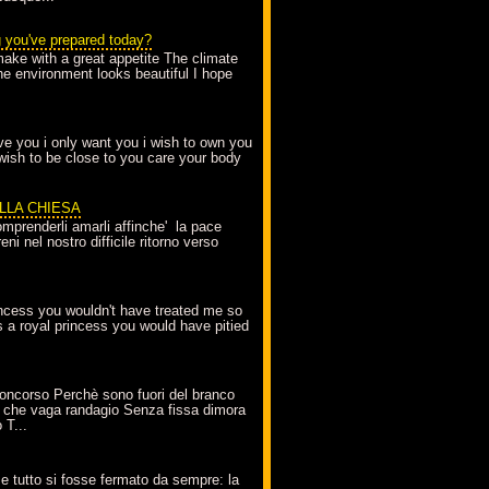
g you've prepared today?
make with a great appetite The climate
the environment looks beautiful I hope
love you i only want you i wish to own you
 wish to be close to you care your body
ELLA CHIESA
mprenderli amarli affinche' la pace
ni nel nostro difficile ritorno verso
incess you wouldn't have treated me so
s a royal princess you would have pitied
oncorso Perchè sono fuori del branco
 che vaga randagio Senza fissa dimora
 T...
A
e tutto si fosse fermato da sempre: la