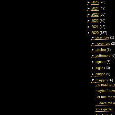
►
2025
(78)
►
2024
(49)
►
2023
(30)
►
2022
(30)
►
2021
(42)
▼
2020
(157)
►
dicembre
(1)
►
novembre
(2)
►
ottobre
(6)
►
settembre
(6
►
agosto
(8)
►
luglio
(13)
►
giugno
(9)
▼
maggio
(26)
the road to he
maybe forev
Let me into y
...leave me 
Your garden