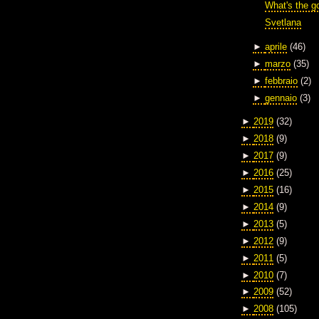
What's the g
Svetlana
►
aprile
(46)
►
marzo
(35)
►
febbraio
(2)
►
gennaio
(3)
►
2019
(32)
►
2018
(9)
►
2017
(9)
►
2016
(25)
►
2015
(16)
►
2014
(9)
►
2013
(5)
►
2012
(9)
►
2011
(5)
►
2010
(7)
►
2009
(52)
►
2008
(105)