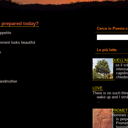
e prepared today?
Cerca in Poesie.
ppetite
onment looks beautiful
Le più lette
o
QUELL'A
E se il so
intens
capolin
chiedes
randmother
LOVE
There is no such thin
wake up and I strok
...
PROMET
Homines 
in per
Prometh
homini