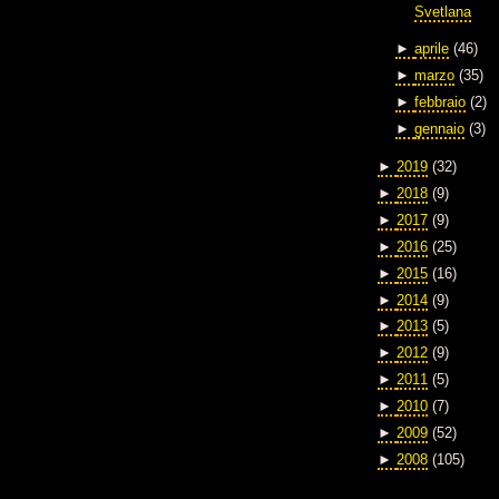
Svetlana
►
aprile
(46)
►
marzo
(35)
►
febbraio
(2)
►
gennaio
(3)
►
2019
(32)
►
2018
(9)
►
2017
(9)
►
2016
(25)
►
2015
(16)
►
2014
(9)
►
2013
(5)
►
2012
(9)
►
2011
(5)
►
2010
(7)
►
2009
(52)
►
2008
(105)