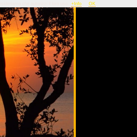
nsideriamo che autorizzi il loro uso.
+Info
OK