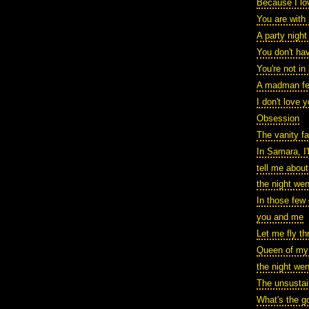
Because I lo
You are with
A party nigh
You don't ha
You're not in
A madman fel
I don't love 
Obsession
The vanity fa
In Samara, I'
tell me about
the night wen
In those few
you and me
Let me fly th
Queen of my
the night we
The unsustai
What's the g