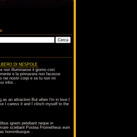
co
LBERO DI NESPOLE
le non illuminasse il giorno così
amente e la primavera non facesse
o nei nostri corpi e se tu non mi
si infor...
g as an attraction But when I'm in love I
e I caress it and I clinch myself to the
ibus ignem petebant neque in
rvare sciebant Postea Prometheus eum
erras hominibusque...