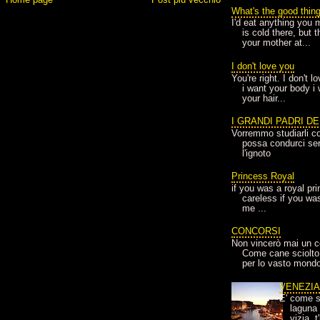
What's the good thin
I'd eat anything you 
is cold there, but 
your mother at...
I don't love you
You're right. I don't 
i want your body i
your hair...
I GRANDI PADRI D
Vorremmo studiarli co
possa condurci sere
l'ignoto
Princess Royal
if you was a royal pr
careless if you wa
me ...
CONCORSI
Non vincerò mai un c
Come cane sciolto
per lo vasto mondo
VENEZI
E' come s
laguna 
vizia, 