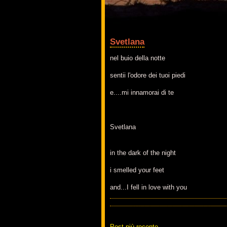
Svetlana
nel buio della notte
sentii l'odore dei tuoi piedi
e....mi innamorai di te
Svetlana
in the dark of the night
i smelled your feet
and...I fell in love with you
Post più recente