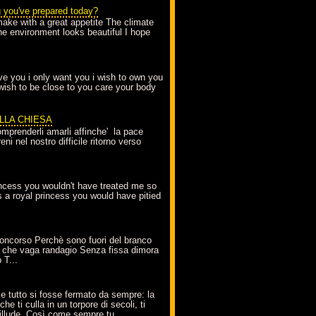
g you've prepared today?
make with a great appetite The climate
the environment looks beautiful I hope
love you i only want you i wish to own you
 wish to be close to you care your body
ELLA CHIESA
mprenderli amarli affinche' la pace
ni nel nostro difficile ritorno verso
incess you wouldn't have treated me so
s a royal princess you would have pitied
oncorso Perchè sono fuori del branco
 che vaga randagio Senza fissa dimora
 T...
A
e tutto si fosse fermato da sempre: la
che ti culla in un torpore di secoli, ti
t'illude. Così come sempre tu...