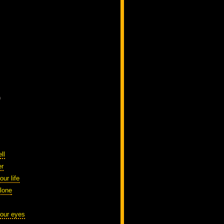
)
ll
er
our life
alone
your eyes