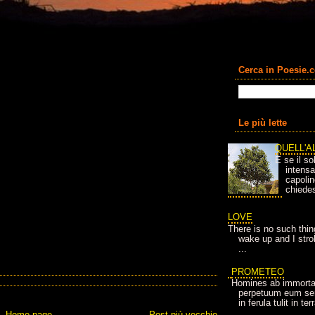
Cerca in Poesie.
Le più lette
QUELL'A
E se il so
intens
capolin
chiedes
LOVE
There is no such thin
wake up and I strok
...
PROMETEO
Homines ab immortal
perpetuum eum se
in ferula tulit in t
Home page
Post più vecchio