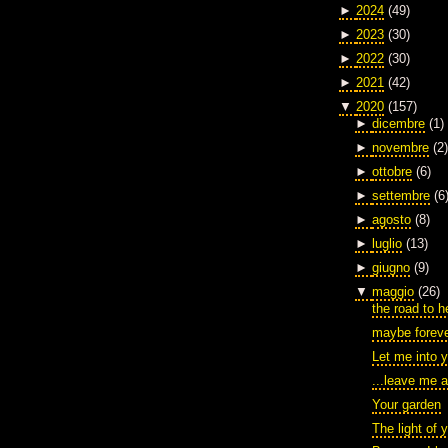
►
2024
(49)
►
2023
(30)
►
2022
(30)
►
2021
(42)
▼
2020
(157)
►
dicembre
(1)
►
novembre
(2)
►
ottobre
(6)
►
settembre
(6
►
agosto
(8)
►
luglio
(13)
►
giugno
(9)
▼
maggio
(26)
the road to he
maybe forev
Let me into y
...leave me 
Your garden
The light of 