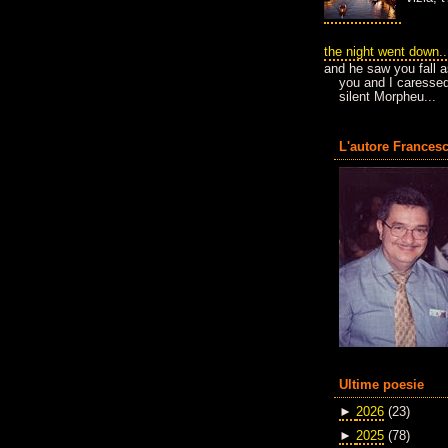
the night went down..
and he saw you fall a
you and I caressed
silent Morpheu...
L'autore Francesc
Ultime poesie
►
2026
(23)
►
2025
(78)