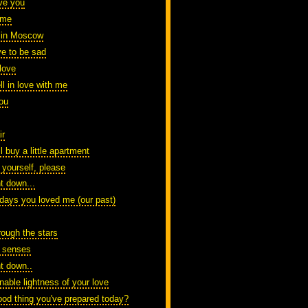
ve you
 me
t in Moscow
ve to be sad
 love
l in love with me
you
ir
ll buy a little apartment
 yourself, please
t down...
 days you loved me (our past)
rough the stars
 senses
nt down..
nable lightness of your love
ood thing you've prepared today?