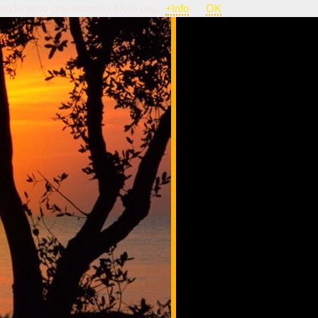
nsideriamo che autorizzi il loro uso.
+Info
OK