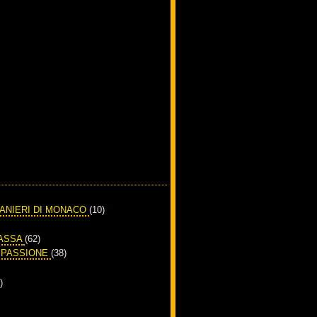
RANIERI DI MONACO
(10)
PASSA
(62)
A PASSIONE
(38)
)