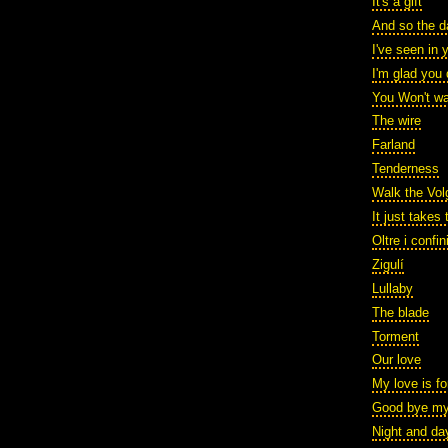
It's a gift
And so the d
I've seen in 
I'm glad you
You Won't wa
The wire
Farland
Tenderness
Walk the Vol
It just takes
Oltre i confin
Zigulí
Lullaby
The blade
Torment
Our love
My love is fo
Good bye my
Night and da