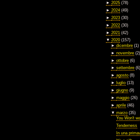
►
2025
(78)
►
2024
(49)
►
2023
(30)
►
2022
(30)
►
2021
(42)
▼
2020
(157)
►
dicembre
(1)
►
novembre
(2)
►
ottobre
(6)
►
settembre
(6
►
agosto
(8)
►
luglio
(13)
►
giugno
(9)
►
maggio
(26)
►
aprile
(46)
▼
marzo
(35)
You Won't wa
Tenderness
In una prima