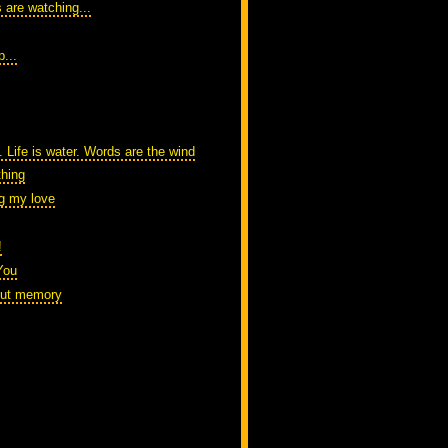
 are watching...
...
 Life is water. Words are the wind
thing
g my love
!
You
out memory