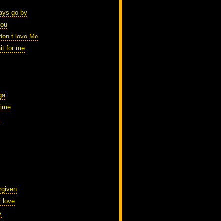
ays go by
you
 don t love Me
it for me
ga
 time
i
rgiven
 love
y