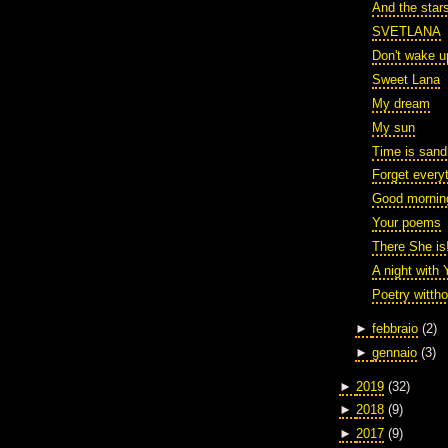
And the stars
SVETLANA
Don't wake up
Sweet Lana
My dream
My sun
Time is sand.
Forget every
Good mornin
Your poems
There She is
A night with 
Poetry witth
►
febbraio
(2)
►
gennaio
(3)
►
2019
(32)
►
2018
(9)
►
2017
(9)