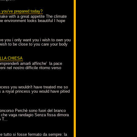
g you've prepared today?
make with a great appetite The climate
the environment looks beautiful I hope
love you i only want you i wish to own you
 wish to be close to you care your body
ELLA CHIESA
mprenderli amarli affinche' la pace
ni nel nostro difficile ritorno verso
incess you wouldn't have treated me so
s a royal princess you would have pitied
oncorso Perchè sono fuori del branco
 che vaga randagio Senza fissa dimora
 T...
A
e tutto si fosse fermato da sempre: la