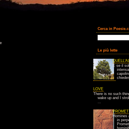
Cerca in Poesie.
ve
Le più lette
QUELL'A
E se il so
intens
capolin
chiedes
LOVE
There is no such thin
wake up and I strok
...
PROMET
Homines 
in per
Prometh
homini