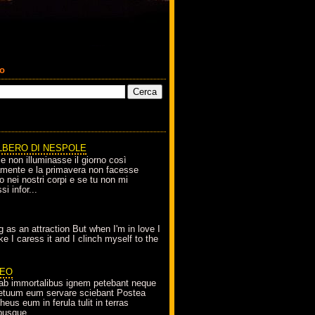
co
LBERO DI NESPOLE
le non illuminasse il giorno così
amente e la primavera non facesse
o nei nostri corpi e se tu non mi
si infor...
g as an attraction But when I'm in love I
e I caress it and I clinch myself to the
EO
ab immortalibus ignem petebant neque
petuum eum servare sciebant Postea
eus eum in ferula tulit in terras
busque...