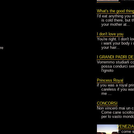
What's the good thin
I'd eat anything you 
is cold there, but 
your mother at...
I don't love you
You're right. I don't 
i want your body i
your hair...
re
I GRANDI PADRI D
Vorremmo studiarli co
possa condurci sere
l'ignoto
Princess Royal
if you was a royal pr
careless if you wa
me ...
CONCORSI
Non vincerò mai un c
Come cane sciolto
per lo vasto mondo
VENEZI
E' come s