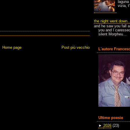
laguna 
vizia, 
the night went down..
and he saw you fall a
you and I caressed
silent Morpheu...
Home page
Post più vecchio
L'autore Francesc
Ultime poesie
►
2026
(23)