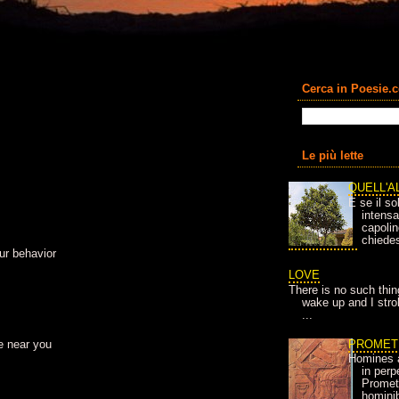
Cerca in Poesie.
Le più lette
QUELL'A
E se il so
intens
capolin
chiedes
ur behavior
LOVE
There is no such thin
wake up and I strok
...
PROMET
e near you
Homines 
in per
Prometh
homini