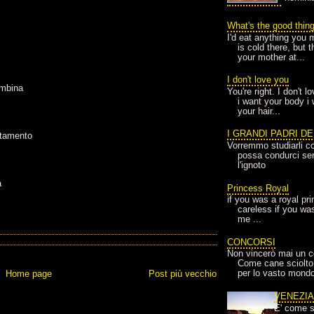
What's the good thin
I'd eat anything you 
is cold there, but 
your mother at...
I don't love you
ambina
You're right. I don't 
i want your body i
your hair...
I GRANDI PADRI D
rtamento
Vorremmo studiarli co
possa condurci sere
l'ignoto
á
Princess Royal
if you was a royal pr
careless if you wa
me ...
CONCORSI
Non vincerò mai un c
Come cane sciolto
per lo vasto mondo
Home page
Post più vecchio
VENEZI
E' come s