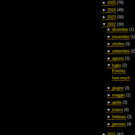
►
2025
(78)
►
2024
(49)
►
2023
(30)
▼
2022
(30)
►
dicembre
(1)
►
novembre
(1)
►
ottobre
(3)
►
settembre
(2
►
agosto
(3)
▼
luglio
(2)
Eternity
how much
►
giugno
(3)
►
maggio
(1)
►
aprile
(3)
►
marzo
(4)
►
febbraio
(3)
►
gennaio
(4)
►
2021
(42)