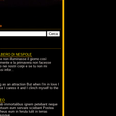
co
LBERO DI NESPOLE
le non illuminasse il giorno così
amente e la primavera non facesse
o nei nostri corpi e se tu non mi
si infor...
g as an attraction But when I'm in love I
e I caress it and I clinch myself to the
EO
ab immortalibus ignem petebant neque
petuum eum servare sciebant Postea
eus eum in ferula tulit in terras
busque...