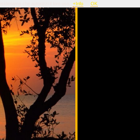
nsideriamo che autorizzi il loro uso.
+Info
OK