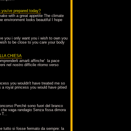
g you've prepared today?
make with a great appetite The climate
the environment looks beautiful I hope
love you i only want you i wish to own you
 wish to be close to you care your body
ELLA CHIESA
mprenderli amarli affinche' la pace
ni nel nostro difficile ritorno verso
incess you wouldn't have treated me so
s a royal princess you would have pitied
oncorso Perchè sono fuori del branco
 che vaga randagio Senza fissa dimora
 T...
A
e tutto si fosse fermato da sempre: la