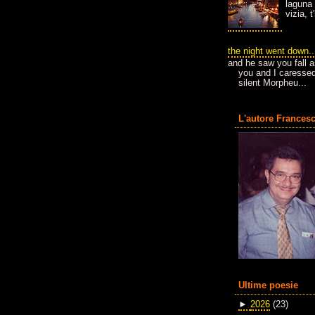
laguna 
vizia, 
the night went down..
and he saw you fall a
you and I caressed
silent Morpheu...
L'autore Francesc
Ultime poesie
►
2026
(23)