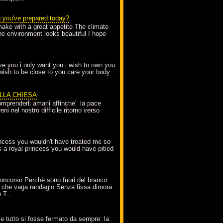
g you've prepared today?
make with a great appetite The climate
the environment looks beautiful I hope
love you i only want you i wish to own you
 wish to be close to you care your body
ELLA CHIESA
mprenderli amarli affinche' la pace
ni nel nostro difficile ritorno verso
incess you wouldn't have treated me so
s a royal princess you would have pitied
oncorso Perchè sono fuori del branco
 che vaga randagio Senza fissa dimora
 T...
A
e tutto si fosse fermato da sempre: la