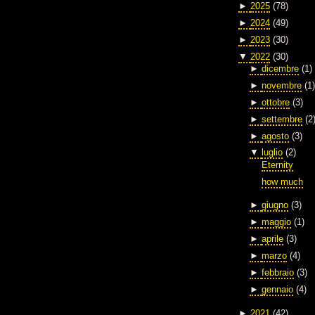
►
2025
(78)
►
2024
(49)
►
2023
(30)
▼
2022
(30)
►
dicembre
(1)
►
novembre
(1)
►
ottobre
(3)
►
settembre
(2
►
agosto
(3)
▼
luglio
(2)
Eternity
how much
►
giugno
(3)
►
maggio
(1)
►
aprile
(3)
►
marzo
(4)
►
febbraio
(3)
►
gennaio
(4)
►
2021
(42)