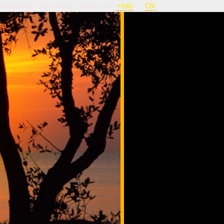
nsideriamo che autorizzi il loro uso.
+Info
OK