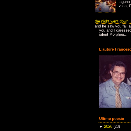
laguna 
vizia, 
the night went down..
and he saw you fall a
you and I caressed
silent Morpheu...
L'autore Francesc
Ultime poesie
►
2026
(23)