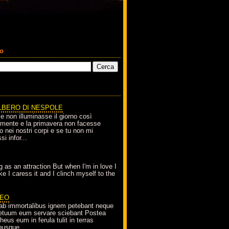
co
LBERO DI NESPOLE
le non illuminasse il giorno così
amente e la primavera non facesse
o nei nostri corpi e se tu non mi
si infor...
g as an attraction But when I'm in love I
e I caress it and I clinch myself to the
EO
ab immortalibus ignem petebant neque
petuum eum servare sciebant Postea
eus eum in ferula tulit in terras
busque...