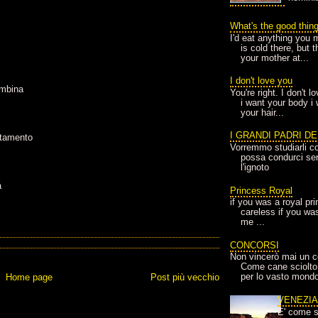
What's the good thin
I'd eat anything you 
is cold there, but 
your mother at...
I don't love you
ambina
You're right. I don't 
i want your body i
your hair...
I GRANDI PADRI D
rtamento
Vorremmo studiarli co
possa condurci sere
l'ignoto
á
Princess Royal
if you was a royal pr
careless if you wa
me ...
CONCORSI
Non vincerò mai un c
Come cane sciolto
per lo vasto mondo
Home page
Post più vecchio
VENEZI
E' come s