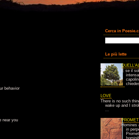
Cerca in Poesie.
Le più lette
QUELL'A
E se il so
intens
capolin
chiedes
ur behavior
LOVE
There is no such thin
wake up and I strok
...
PROMET
e near you
Homines 
in per
Prometh
homini