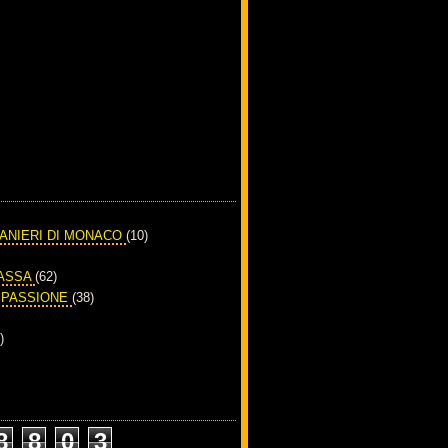
RANIERI DI MONACO
(10)
PASSA
(62)
A PASSIONE
(38)
)
8
8
0
3