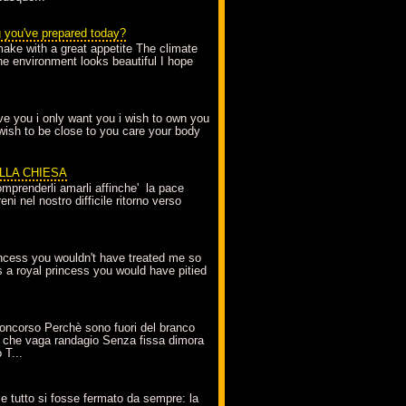
g you've prepared today?
make with a great appetite The climate
the environment looks beautiful I hope
love you i only want you i wish to own you
 wish to be close to you care your body
ELLA CHIESA
mprenderli amarli affinche' la pace
ni nel nostro difficile ritorno verso
incess you wouldn't have treated me so
s a royal princess you would have pitied
oncorso Perchè sono fuori del branco
 che vaga randagio Senza fissa dimora
 T...
A
e tutto si fosse fermato da sempre: la