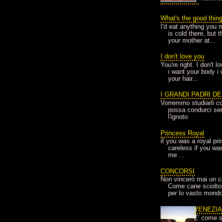
What's the good thin
I'd eat anything you 
is cold there, but 
your mother at...
I don't love you
You're right. I don't 
i want your body i
your hair...
I GRANDI PADRI D
Vorremmo studiarli co
possa condurci sere
l'ignoto
Princess Royal
if you was a royal pr
careless if you wa
me ...
CONCORSI
Non vincerò mai un c
Come cane sciolto
per lo vasto mondo
VENEZI
E' come s