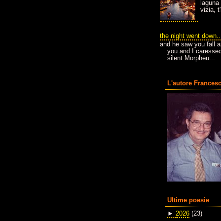
laguna 
vizia, 
the night went down..
and he saw you fall a
you and I caressed
silent Morpheu...
L'autore Francesc
Ultime poesie
►
2026
(23)