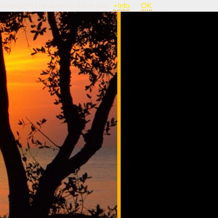
nsideriamo che autorizzi il loro uso.
+Info
OK