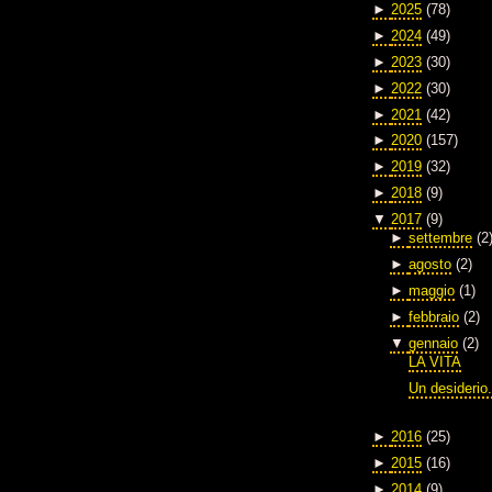
►
2025
(78)
►
2024
(49)
►
2023
(30)
►
2022
(30)
►
2021
(42)
►
2020
(157)
►
2019
(32)
►
2018
(9)
▼
2017
(9)
►
settembre
(2
►
agosto
(2)
►
maggio
(1)
►
febbraio
(2)
▼
gennaio
(2)
LA VITA
Un desiderio.
►
2016
(25)
►
2015
(16)
►
2014
(9)