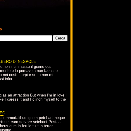
co
LBERO DI NESPOLE
le non illuminasse il giorno così
amente e la primavera non facesse
o nei nostri corpi e se tu non mi
si infor...
g as an attraction But when I'm in love I
e I caress it and I clinch myself to the
EO
ab immortalibus ignem petebant neque
petuum eum servare sciebant Postea
eus eum in ferula tulit in terras
busque...