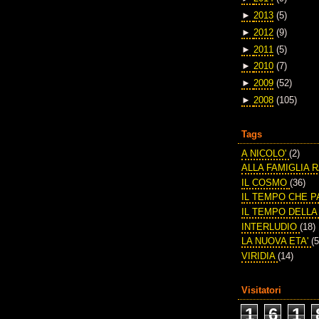
►
2013
(5)
►
2012
(9)
►
2011
(5)
►
2010
(7)
►
2009
(52)
►
2008
(105)
Tags
A NICOLO'
(2)
ALLA FAMIGLIA 
IL COSMO
(36)
IL TEMPO CHE 
IL TEMPO DELL
INTERLUDIO
(18)
LA NUOVA ETA'
(5
VIRIDIA
(14)
Visitatori
1
6
1