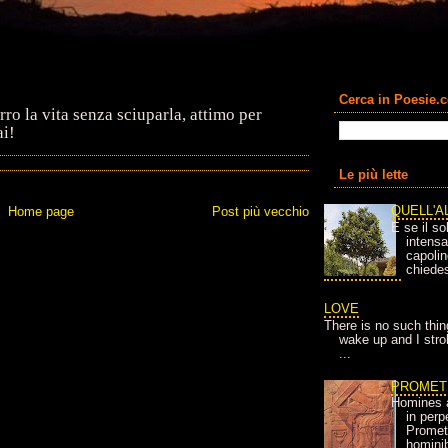
Cerca in Poesie.
ro la vita senza sciuparla, attimo per
ai!
Le più lette
QUELL'A
Home page
Post più vecchio
E se il so
intens
capolin
chiedes
LOVE
There is no such thin
wake up and I strok
...
PROMET
Homines 
in per
Prometh
homini