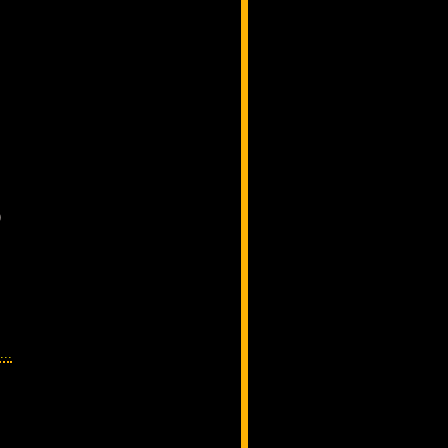
)
...