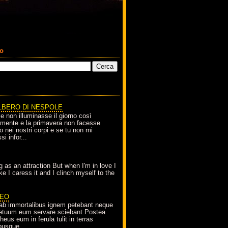
co
LBERO DI NESPOLE
le non illuminasse il giorno così
amente e la primavera non facesse
o nei nostri corpi e se tu non mi
si infor...
g as an attraction But when I'm in love I
e I caress it and I clinch myself to the
EO
ab immortalibus ignem petebant neque
petuum eum servare sciebant Postea
eus eum in ferula tulit in terras
busque...