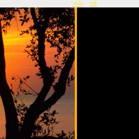
nsideriamo che autorizzi il loro uso.
+Info
OK