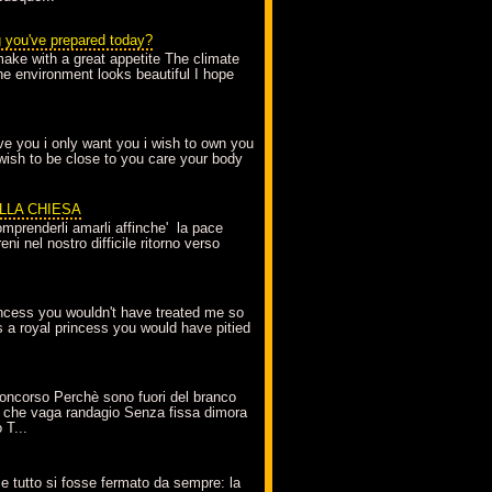
g you've prepared today?
make with a great appetite The climate
the environment looks beautiful I hope
love you i only want you i wish to own you
 wish to be close to you care your body
ELLA CHIESA
mprenderli amarli affinche' la pace
ni nel nostro difficile ritorno verso
incess you wouldn't have treated me so
s a royal princess you would have pitied
oncorso Perchè sono fuori del branco
 che vaga randagio Senza fissa dimora
 T...
A
e tutto si fosse fermato da sempre: la