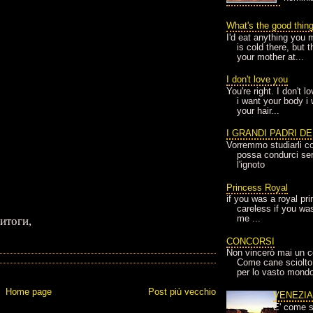
What's the good thin
I'd eat anything you 
is cold there, but 
your mother at...
I don't love you
You're right. I don't 
i want your body i
your hair...
I GRANDI PADRI D
Vorremmo studiarli co
possa condurci sere
l'ignoto
Princess Royal
if you was a royal pr
careless if you wa
me ...
итоги,
CONCORSI
Non vincerò mai un c
Come cane sciolto
per lo vasto mondo
Home page
Post più vecchio
VENEZI
E' come s