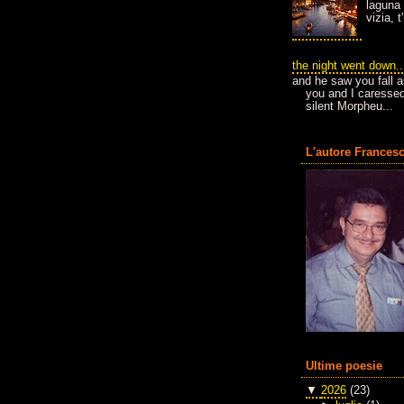
laguna 
vizia, 
the night went down..
and he saw you fall a
you and I caressed
silent Morpheu...
L'autore Francesc
Ultime poesie
▼
2026
(23)