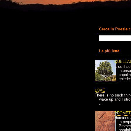
Cerca in Poesie.
Le più lette
QUELL'A
E se il so
intens
capolin
chiedes
LOVE
There is no such thin
wake up and I strok
...
PROMET
Homines 
in per
Prometh
homini