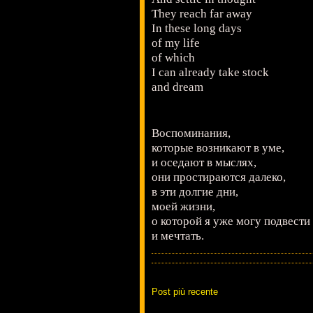
They reach far away
In these long days
of my life
of which
I can already take stock
and dream
Воспоминания,
которые возникают в уме,
и оседают в мыслях,
они простираются далеко,
в эти долгие дни,
моей жизни,
о которой я уже могу подвести 
и мечтать.
Post più recente