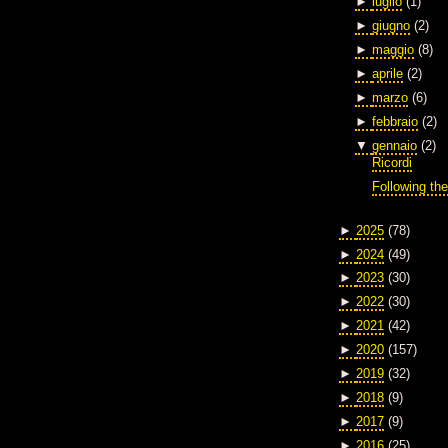
►
luglio
(1)
►
giugno
(2)
►
maggio
(8)
►
aprile
(2)
►
marzo
(6)
►
febbraio
(2)
▼
gennaio
(2)
Ricordi
Following the
►
2025
(78)
►
2024
(49)
►
2023
(30)
►
2022
(30)
►
2021
(42)
►
2020
(157)
►
2019
(32)
►
2018
(9)
►
2017
(9)
►
2016
(25)