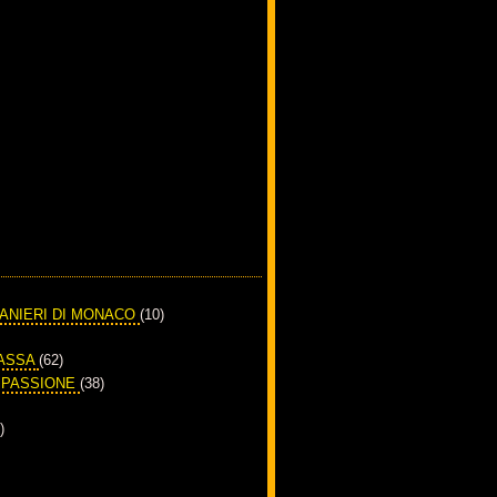
RANIERI DI MONACO
(10)
PASSA
(62)
A PASSIONE
(38)
)