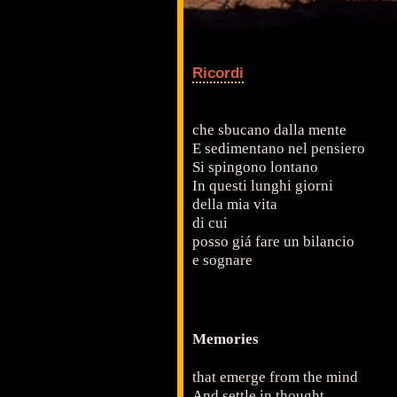
Ricordi
che sbucano dalla mente
E sedimentano nel pensiero
Si spingono lontano
In questi lunghi giorni
della mia vita
di cui
posso giá fare un bilancio
e sognare
Memories
that emerge from the mind
And settle in thought