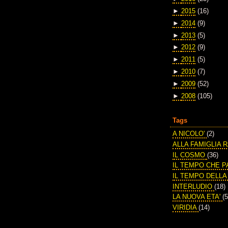
►
2015
(16)
►
2014
(9)
►
2013
(5)
►
2012
(9)
►
2011
(5)
►
2010
(7)
►
2009
(52)
►
2008
(105)
Tags
A NICOLO'
(2)
ALLA FAMIGLIA 
IL COSMO
(36)
IL TEMPO CHE 
IL TEMPO DELL
INTERLUDIO
(18)
LA NUOVA ETA'
(5
VIRIDIA
(14)