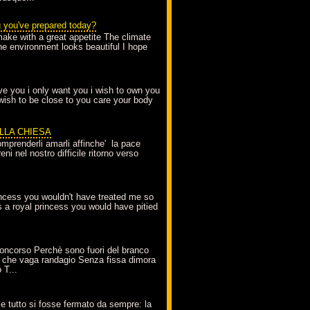
g you've prepared today?
make with a great appetite The climate
the environment looks beautiful I hope
love you i only want you i wish to own you
 wish to be close to you care your body
ELLA CHIESA
mprenderli amarli affinche' la pace
ni nel nostro difficile ritorno verso
incess you wouldn't have treated me so
s a royal princess you would have pitied
oncorso Perchè sono fuori del branco
 che vaga randagio Senza fissa dimora
 T...
A
e tutto si fosse fermato da sempre: la