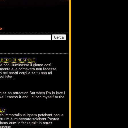
co
LBERO DI NESPOLE
le non illuminasse il giorno così
amente e la primavera non facesse
o nei nostri corpi e se tu non mi
si infor...
g as an attraction But when I'm in love I
e I caress it and I clinch myself to the
EO
ab immortalibus ignem petebant neque
petuum eum servare sciebant Postea
eus eum in ferula tulit in terras
busque...