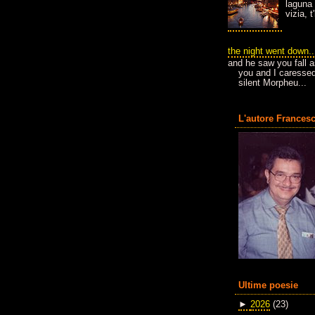
laguna 
vizia, 
the night went down..
and he saw you fall a
you and I caressed
silent Morpheu...
L'autore Francesc
Ultime poesie
►
2026
(23)