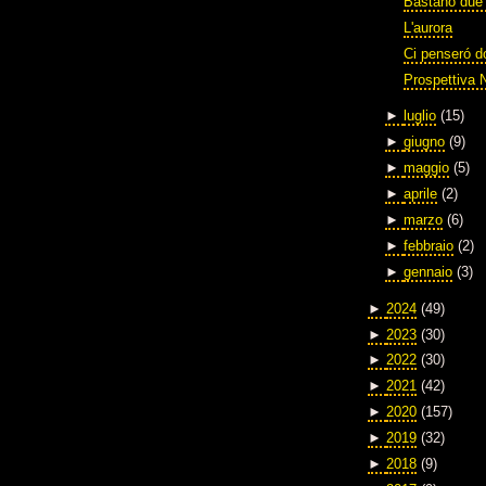
Bastano due 
L'aurora
Ci penseró 
Prospettiva 
►
luglio
(15)
►
giugno
(9)
►
maggio
(5)
►
aprile
(2)
►
marzo
(6)
►
febbraio
(2)
►
gennaio
(3)
►
2024
(49)
►
2023
(30)
►
2022
(30)
►
2021
(42)
►
2020
(157)
►
2019
(32)
►
2018
(9)