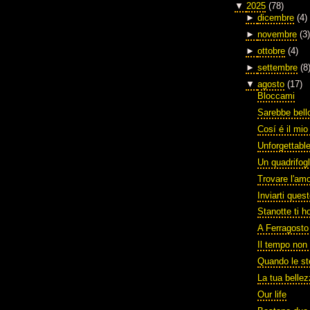
▼
2025
(78)
►
dicembre
(4)
►
novembre
(3)
►
ottobre
(4)
►
settembre
(8
▼
agosto
(17)
Bloccami
Sarebbe bello
Cosí é il mi
Unforgettabl
Un quadrifogl
Trovare l'am
Inviarti ques
Stanotte ti h
A Ferragosto
Il tempo non 
Quando le st
La tua belle
Our life