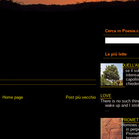
Cerca in Poesie.
Le più lette
QUELL'A
E se il so
intens
capolin
chiedes
LOVE
Home page
Post più vecchio
There is no such thin
wake up and I strok
...
PROMET
Homines 
in per
Prometh
homini