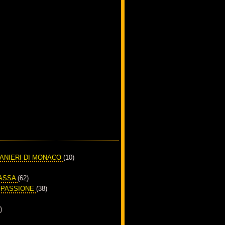
RANIERI DI MONACO
(10)
PASSA
(62)
A PASSIONE
(38)
)