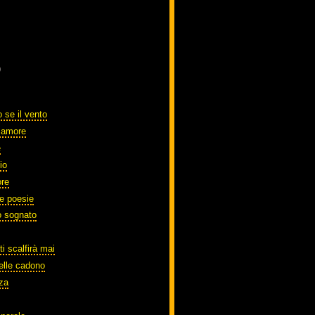
)
 se il vento
o amore
e
io
ore
te poesie
o sognato
ti scalfirà mai
elle cadono
zza