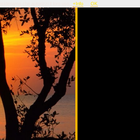
nsideriamo che autorizzi il loro uso.
+Info
OK