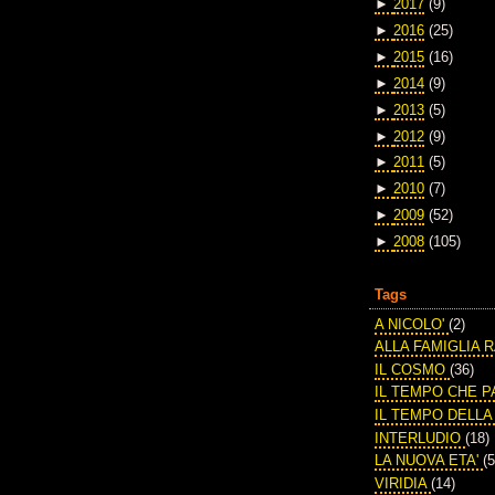
►
2017
(9)
►
2016
(25)
►
2015
(16)
►
2014
(9)
►
2013
(5)
►
2012
(9)
►
2011
(5)
►
2010
(7)
►
2009
(52)
►
2008
(105)
Tags
A NICOLO'
(2)
ALLA FAMIGLIA 
IL COSMO
(36)
IL TEMPO CHE 
IL TEMPO DELL
INTERLUDIO
(18)
LA NUOVA ETA'
(5
VIRIDIA
(14)