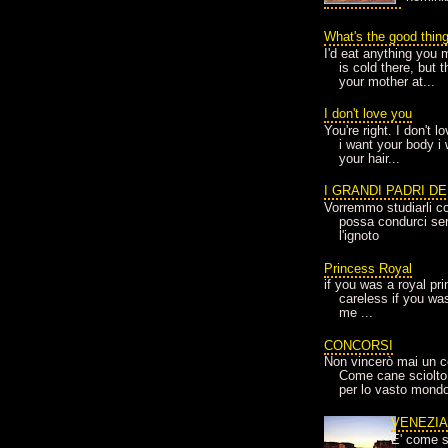
What's the good thin
I'd eat anything you 
is cold there, but 
your mother at...
I don't love you
You're right. I don't 
i want your body i
your hair...
I GRANDI PADRI D
Vorremmo studiarli co
possa condurci sere
l'ignoto
Princess Royal
if you was a royal pr
careless if you wa
me ...
CONCORSI
Non vincerò mai un c
Come cane sciolto
per lo vasto mondo
VENEZI
E' come s