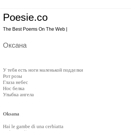
Poesie.co
The Best Poems On The Web |
Оксана
У тебя есть ноги маленькой подделки
Рот розы
Глаза небес
Нос белка
Улыбка ангела
Oksana
Hai le gambe di una cerbiatta