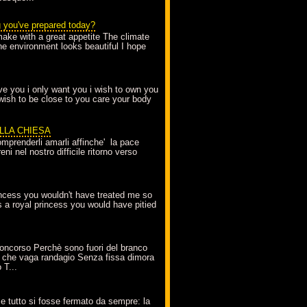
g you've prepared today?
make with a great appetite The climate
the environment looks beautiful I hope
love you i only want you i wish to own you
 wish to be close to you care your body
ELLA CHIESA
mprenderli amarli affinche' la pace
ni nel nostro difficile ritorno verso
incess you wouldn't have treated me so
s a royal princess you would have pitied
oncorso Perchè sono fuori del branco
 che vaga randagio Senza fissa dimora
 T...
A
e tutto si fosse fermato da sempre: la