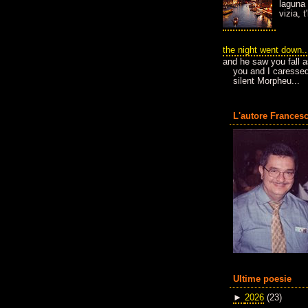
laguna 
vizia, 
the night went down..
and he saw you fall a
you and I caressed
silent Morpheu...
L'autore Francesc
Ultime poesie
►
2026
(23)