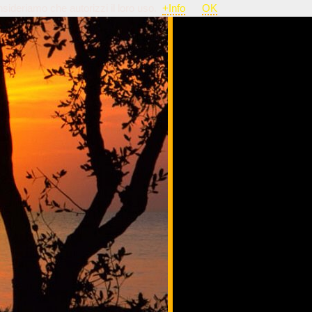
nsideriamo che autorizzi il loro uso.
+Info
OK