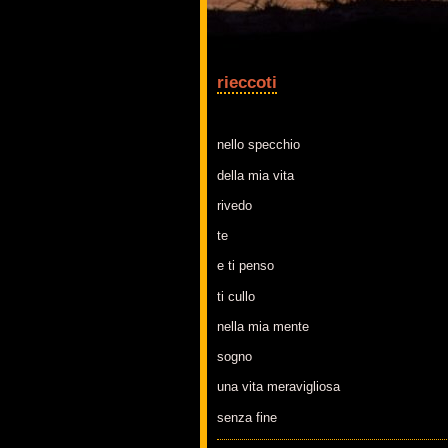
rieccoti
nello specchio
della mia vita
rivedo
te
e ti penso
ti cullo
nella mia mente
sogno
una vita meravigliosa
senza fine