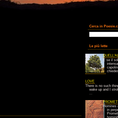
Cerca in Poesie.
Le più lette
QUELL'A
E se il so
intens
capolin
chiedes
LOVE
There is no such thin
wake up and I strok
...
PROMET
Homines 
in per
Prometh
homini