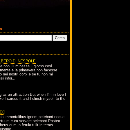
co
LBERO DI NESPOLE
le non illuminasse il giorno così
amente e la primavera non facesse
o nei nostri corpi e se tu non mi
si infor...
g as an attraction But when I'm in love I
e I caress it and I clinch myself to the
EO
ab immortalibus ignem petebant neque
petuum eum servare sciebant Postea
eus eum in ferula tulit in terras
busque...