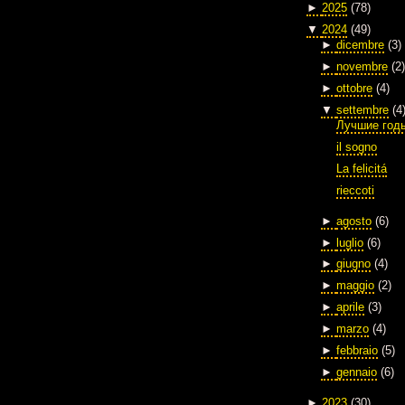
►
2025
(78)
▼
2024
(49)
►
dicembre
(3)
►
novembre
(2)
►
ottobre
(4)
▼
settembre
(4
Лучшие год
il sogno
La felicitá
rieccoti
►
agosto
(6)
►
luglio
(6)
►
giugno
(4)
►
maggio
(2)
►
aprile
(3)
►
marzo
(4)
►
febbraio
(5)
►
gennaio
(6)
►
2023
(30)