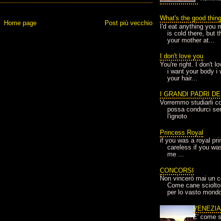
What's the good thin
Home page
Post più vecchio
I'd eat anything you 
is cold there, but 
your mother at...
I don't love you
You're right. I don't 
i want your body i
your hair...
I GRANDI PADRI D
Vorremmo studiarli co
possa condurci sere
l'ignoto
Princess Royal
if you was a royal pr
careless if you wa
me ...
CONCORSI
Non vincerò mai un c
Come cane sciolto
per lo vasto mondo
VENEZI
E' come s