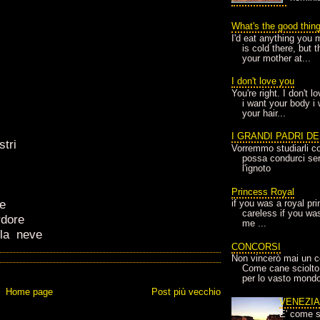
What's the good thin
I'd eat anything you 
is cold there, but 
your mother at...
I don't love you
You're right. I don't 
i want your body i
your hair...
I GRANDI PADRI D
stri
Vorremmo studiarli co
possa condurci sere
l'ignoto
Princess Royal
re
if you was a royal pr
careless if you wa
rdore
me ...
lla
neve
CONCORSI
Non vincerò mai un c
Come cane sciolto
per lo vasto mondo
Home page
Post più vecchio
VENEZI
E' come s