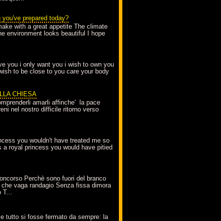
g you've prepared today?
make with a great appetite The climate
the environment looks beautiful I hope
love you i only want you i wish to own you
 wish to be close to you care your body
ELLA CHIESA
mprenderli amarli affinche' la pace
ni nel nostro difficile ritorno verso
incess you wouldn't have treated me so
s a royal princess you would have pitied
oncorso Perchè sono fuori del branco
 che vaga randagio Senza fissa dimora
 T...
A
e tutto si fosse fermato da sempre: la