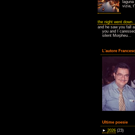
laguna 
vizia, 
the night went down..
and he saw you fall a
you and I caressed
silent Morpheu...
L'autore Francesc
Ultime poesie
►
2026
(23)