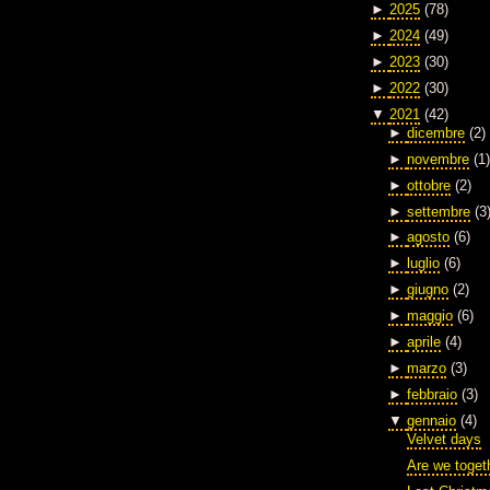
►
2025
(78)
►
2024
(49)
►
2023
(30)
►
2022
(30)
▼
2021
(42)
►
dicembre
(2)
►
novembre
(1)
►
ottobre
(2)
►
settembre
(3
►
agosto
(6)
►
luglio
(6)
►
giugno
(2)
►
maggio
(6)
►
aprile
(4)
►
marzo
(3)
►
febbraio
(3)
▼
gennaio
(4)
Velvet days
Are we toget