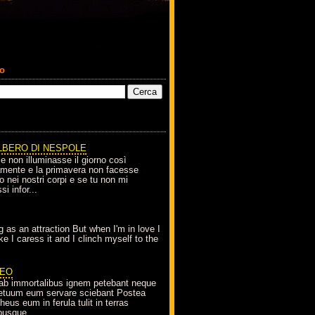
co
LBERO DI NESPOLE
le non illuminasse il giorno così
amente e la primavera non facesse
o nei nostri corpi e se tu non mi
si infor...
g as an attraction But when I'm in love I
e I caress it and I clinch myself to the
EO
ab immortalibus ignem petebant neque
petuum eum servare sciebant Postea
eus eum in ferula tulit in terras
busque...