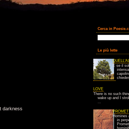
Cerca in Poesie.
Le più lette
QUELL'A
E se il so
intens
capolin
chiedes
LOVE
There is no such thin
wake up and I strok
...
ht darkness
PROMET
Homines 
in per
Prometh
homini