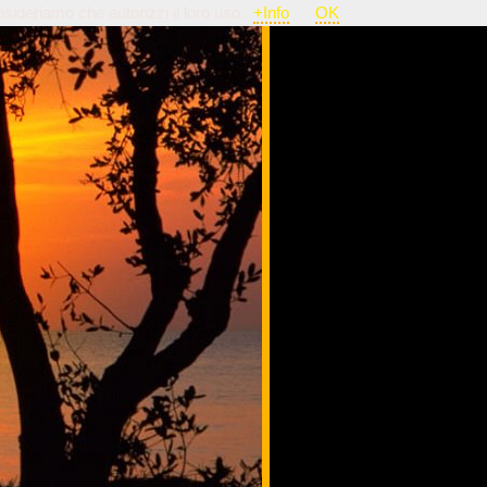
nsideriamo che autorizzi il loro uso.
+Info
OK