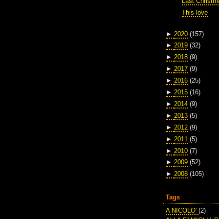
Last Christm
This love
►
2020
(157)
►
2019
(32)
►
2018
(9)
►
2017
(9)
►
2016
(25)
►
2015
(16)
►
2014
(9)
►
2013
(5)
►
2012
(9)
►
2011
(5)
►
2010
(7)
►
2009
(52)
►
2008
(105)
Tags
A NICOLO'
(2)