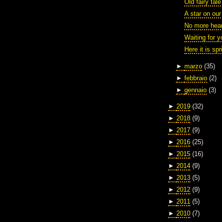
Old fairy tale
A star on our
No more hear
Waiting for 
Here it is sp
►
marzo
(35)
►
febbraio
(2)
►
gennaio
(3)
►
2019
(32)
►
2018
(9)
►
2017
(9)
►
2016
(25)
►
2015
(16)
►
2014
(9)
►
2013
(5)
►
2012
(9)
►
2011
(5)
►
2010
(7)