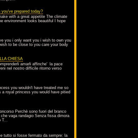
g you've prepared today?
make with a great appetite The climate
the environment looks beautiful I hope
love you i only want you i wish to own you
 wish to be close to you care your body
ELLA CHIESA
mprenderli amarli affinche' la pace
ni nel nostro difficile ritorno verso
incess you wouldn't have treated me so
s a royal princess you would have pitied
oncorso Perchè sono fuori del branco
 che vaga randagio Senza fissa dimora
 T...
A
e tutto si fosse fermato da sempre: la