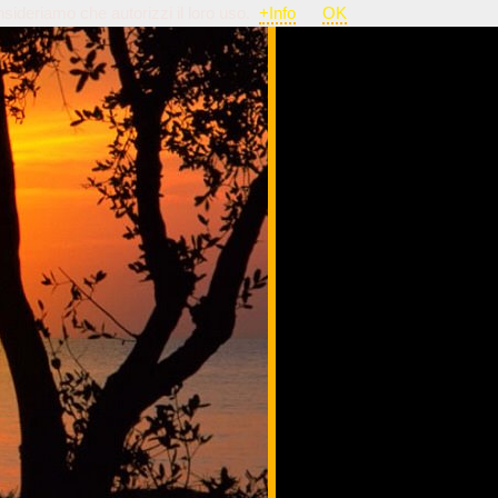
nsideriamo che autorizzi il loro uso.
+Info
OK