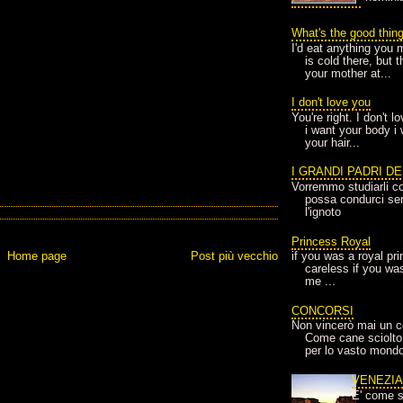
What's the good thin
I'd eat anything you 
is cold there, but 
your mother at...
I don't love you
You're right. I don't 
i want your body i
your hair...
I GRANDI PADRI D
Vorremmo studiarli co
possa condurci sere
l'ignoto
Princess Royal
Home page
Post più vecchio
if you was a royal pr
careless if you wa
me ...
CONCORSI
Non vincerò mai un c
Come cane sciolto
per lo vasto mondo
VENEZI
E' come s