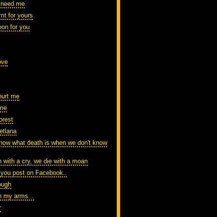
a need me
emt for yours
on for you
ove
hurt me
ime
orest
etlana
ow what death is when we don't know
 with a cry, we die with a moan
 you post on Facebook..
ough
in my arms...
r