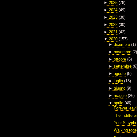
►
2025
(78)
►
2024
(49)
►
2023
(30)
►
2022
(30)
►
2021
(42)
▼
2020
(157)
►
dicembre
(1)
►
novembre
(2)
►
ottobre
(6)
►
settembre
(6
►
agosto
(8)
►
luglio
(13)
►
giugno
(9)
►
maggio
(26)
▼
aprile
(46)
Forever leav
The indiffere
Your Sisyph
Walking toge