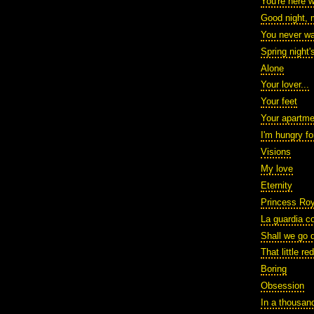
You're here 
Good night, 
You never w
Spring night
Alone
Your lover...
Your feet
Your apartme
I'm hungry fo
Visions
My love
Eternity
Princess Roy
La guardia co
Shall we go 
That little re
Boring
Obsession
In a thousan