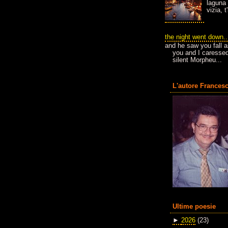
laguna 
vizia, 
the night went down..
and he saw you fall a
you and I caressed
silent Morpheu...
L'autore Francesc
Ultime poesie
►
2026
(23)