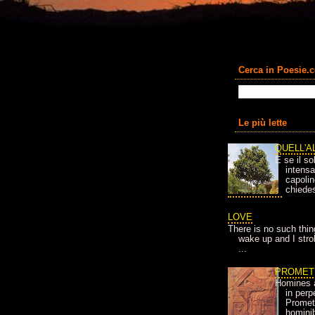
Cerca in Poesie.
Le più lette
QUELL'A
E se il so
intens
capolin
chiedes
LOVE
There is no such thin
wake up and I strok
...
PROMET
Homines 
in per
Prometh
homini