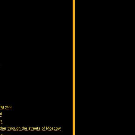
)
ing you
nt
us
ther through the streets of Moscow