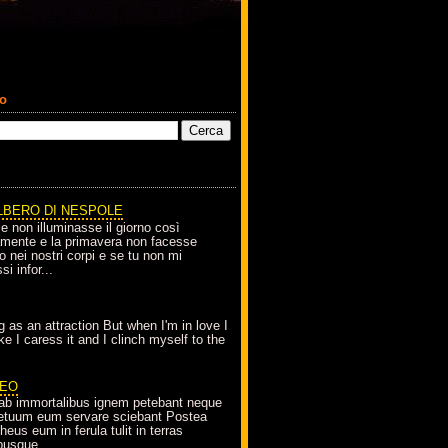
co
LBERO DI NESPOLE
le non illuminasse il giorno così
amente e la primavera non facesse
o nei nostri corpi e se tu non mi
si infor...
g as an attraction But when I'm in love I
e I caress it and I clinch myself to the
EO
ab immortalibus ignem petebant neque
petuum eum servare sciebant Postea
eus eum in ferula tulit in terras
busque...