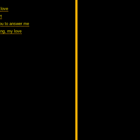
 love
t
you to answer me
ring, my love