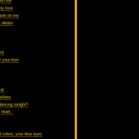
with me
my love
aste on me
's dream
nt
r your love
al
stiera
dancing tonight?
d heart..
d colors, your blue eyes