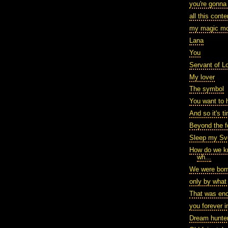
you're gonn
all this cont
my magic mo
Lana
You
Servant of L
My lover
The symbol
You want to 
And so it's t
Beyond the f
Sleep my Sv
How do we kn
wh...
We were born
only by what
That was en
you forever 
Dream hunte