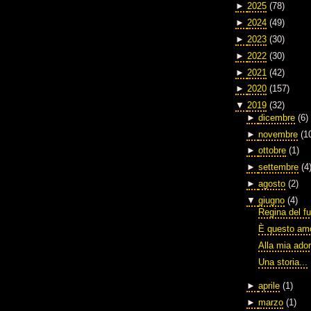
►
2025
(78)
►
2024
(49)
►
2023
(30)
►
2022
(30)
►
2021
(42)
►
2020
(157)
▼
2019
(32)
►
dicembre
(6)
►
novembre
(1
►
ottobre
(1)
►
settembre
(4
►
agosto
(2)
▼
giugno
(4)
Regina del fu
È questo am
Alla mia ado
Una storia...
►
aprile
(1)
►
marzo
(1)