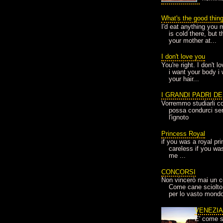
What's the good thin
I'd eat anything you 
is cold there, but 
your mother at...
I don't love you
You're right. I don't 
i want your body i
your hair...
I GRANDI PADRI D
Vorremmo studiarli co
possa condurci sere
l'ignoto
Princess Royal
if you was a royal pr
careless if you wa
me ...
CONCORSI
Non vincerò mai un c
Come cane sciolto
per lo vasto mondo
VENEZI
E' come s