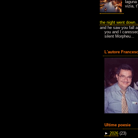
laguna 
vizia, 
the night went down..
and he saw you fall a
you and I caressed
silent Morpheu...
L'autore Francesc
Ultime poesie
►
2026
(23)