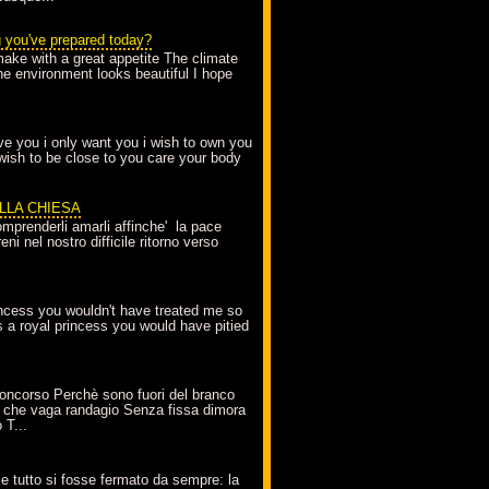
g you've prepared today?
make with a great appetite The climate
the environment looks beautiful I hope
love you i only want you i wish to own you
 wish to be close to you care your body
ELLA CHIESA
mprenderli amarli affinche' la pace
ni nel nostro difficile ritorno verso
incess you wouldn't have treated me so
s a royal princess you would have pitied
oncorso Perchè sono fuori del branco
 che vaga randagio Senza fissa dimora
 T...
A
e tutto si fosse fermato da sempre: la