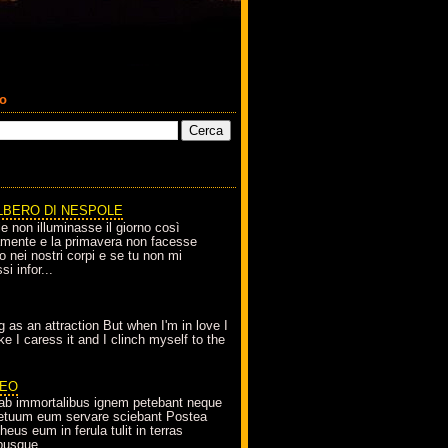
co
LBERO DI NESPOLE
le non illuminasse il giorno così
amente e la primavera non facesse
o nei nostri corpi e se tu non mi
si infor...
g as an attraction But when I'm in love I
e I caress it and I clinch myself to the
EO
ab immortalibus ignem petebant neque
petuum eum servare sciebant Postea
eus eum in ferula tulit in terras
busque...