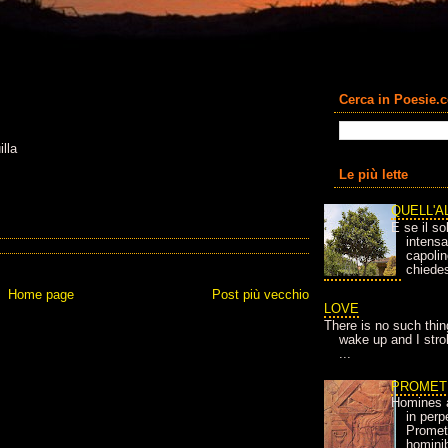
Cerca in Poesie.
illa
Le più lette
QUELL'A
E se il so
intens
capolin
chiedes
Home page
Post più vecchio
LOVE
There is no such thin
wake up and I strok
...
PROMET
Homines 
in per
Prometh
homini