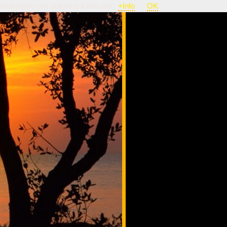
nsideriamo che autorizzi il loro uso.
+Info
OK