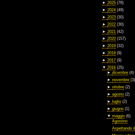
►
2025
(78)
►
2024
(49)
►
2023
(30)
►
2022
(30)
►
2021
(42)
►
2020
(157)
►
2019
(32)
►
2018
(9)
►
2017
(9)
▼
2016
(25)
►
dicembre
(4)
►
novembre
(3)
►
ottobre
(2)
►
agosto
(2)
►
luglio
(2)
►
giugno
(1)
▼
maggio
(6)
Agostino
Aspettando il