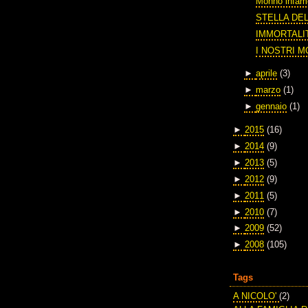
Monno infam
STELLA DE
IMMORTALI
I NOSTRI M
►
aprile
(3)
►
marzo
(1)
►
gennaio
(1)
►
2015
(16)
►
2014
(9)
►
2013
(5)
►
2012
(9)
►
2011
(5)
►
2010
(7)
►
2009
(52)
►
2008
(105)
Tags
A NICOLO'
(2)