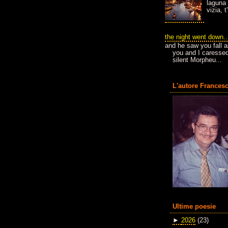
laguna 
vizia, 
the night went down..
and he saw you fall a
you and I caressed
silent Morpheu...
L'autore Francesc
Ultime poesie
►
2026
(23)