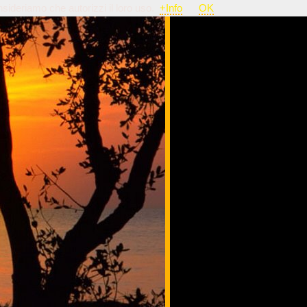
nsideriamo che autorizzi il loro uso.
+Info
OK