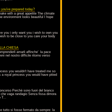
g you've prepared today?
make with a great appetite The climate
the environment looks beautiful I hope
love you i only want you i wish to own you
 wish to be close to you care your body
ELLA CHIESA
mprenderli amarli affinche' la pace
ni nel nostro difficile ritorno verso
incess you wouldn't have treated me so
s a royal princess you would have pitied
oncorso Perchè sono fuori del branco
 che vaga randagio Senza fissa dimora
 T...
A
e tutto si fosse fermato da sempre: la