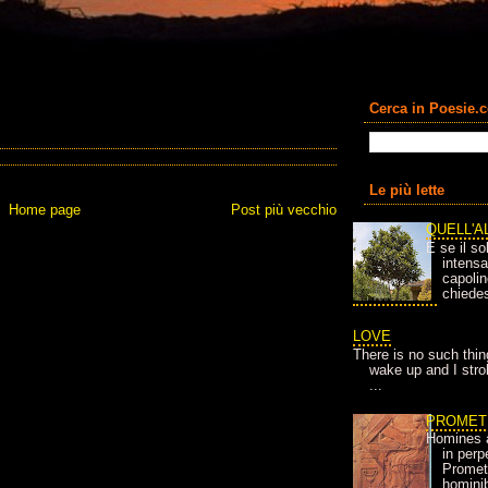
Cerca in Poesie.
Le più lette
Home page
Post più vecchio
QUELL'A
E se il so
intens
capolin
chiedes
LOVE
There is no such thin
wake up and I strok
...
PROMET
Homines 
in per
Prometh
homini