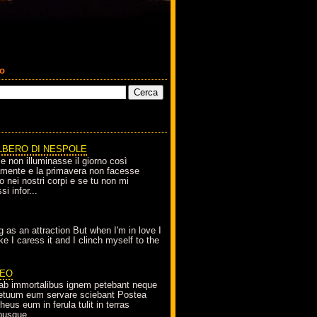
co
LBERO DI NESPOLE
le non illuminasse il giorno così
amente e la primavera non facesse
o nei nostri corpi e se tu non mi
si infor...
g as an attraction But when I'm in love I
e I caress it and I clinch myself to the
EO
ab immortalibus ignem petebant neque
petuum eum servare sciebant Postea
eus eum in ferula tulit in terras
busque...