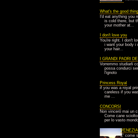
What's the good thin
I'd eat anything you 
is cold there, but 
your mother at...
I don't love you
You're right. I don't 
i want your body i
your hair...
I GRANDI PADRI D
Vorremmo studiarli co
possa condurci sere
l'ignoto
Princess Royal
if you was a royal pr
careless if you wa
me ...
CONCORSI
Non vincerò mai un c
Come cane sciolto
per lo vasto mondo
VENEZI
E' come s