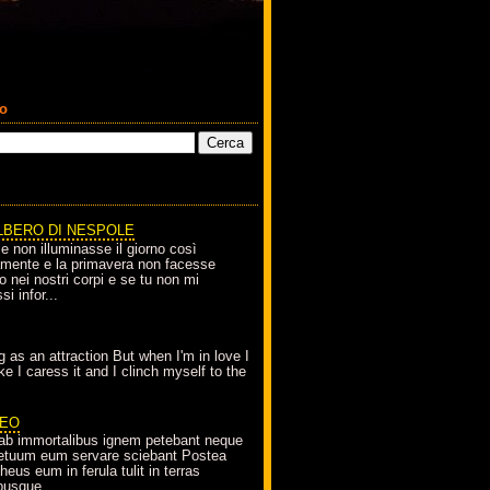
co
LBERO DI NESPOLE
le non illuminasse il giorno così
amente e la primavera non facesse
o nei nostri corpi e se tu non mi
si infor...
g as an attraction But when I'm in love I
e I caress it and I clinch myself to the
EO
ab immortalibus ignem petebant neque
petuum eum servare sciebant Postea
eus eum in ferula tulit in terras
busque...