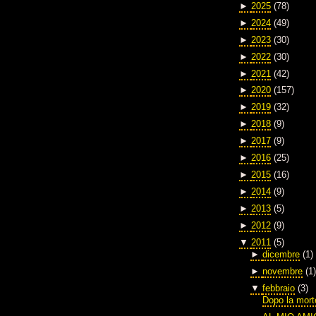
►
2025
(78)
►
2024
(49)
►
2023
(30)
►
2022
(30)
►
2021
(42)
►
2020
(157)
►
2019
(32)
►
2018
(9)
►
2017
(9)
►
2016
(25)
►
2015
(16)
►
2014
(9)
►
2013
(5)
►
2012
(9)
▼
2011
(5)
►
dicembre
(1)
►
novembre
(1)
▼
febbraio
(3)
Dopo la mor