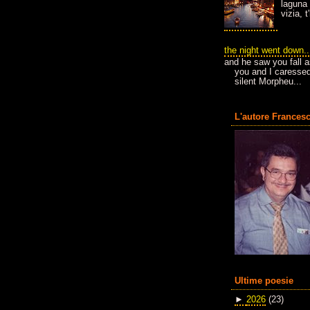
laguna 
vizia, 
the night went down..
and he saw you fall a
you and I caressed
silent Morpheu...
L'autore Francesc
Ultime poesie
►
2026
(23)