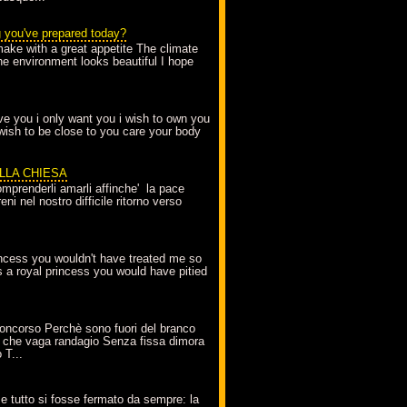
g you've prepared today?
make with a great appetite The climate
the environment looks beautiful I hope
love you i only want you i wish to own you
 wish to be close to you care your body
ELLA CHIESA
mprenderli amarli affinche' la pace
ni nel nostro difficile ritorno verso
incess you wouldn't have treated me so
s a royal princess you would have pitied
oncorso Perchè sono fuori del branco
 che vaga randagio Senza fissa dimora
 T...
A
e tutto si fosse fermato da sempre: la