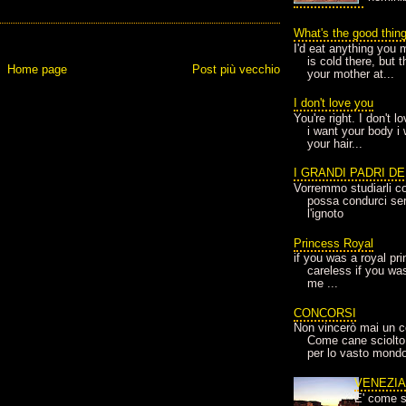
What's the good thin
I'd eat anything you 
is cold there, but 
Home page
Post più vecchio
your mother at...
I don't love you
You're right. I don't 
i want your body i
your hair...
I GRANDI PADRI D
Vorremmo studiarli co
possa condurci sere
l'ignoto
Princess Royal
if you was a royal pr
careless if you wa
me ...
CONCORSI
Non vincerò mai un c
Come cane sciolto
per lo vasto mondo
VENEZI
E' come s