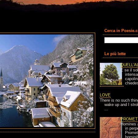
Cerca in Poesie.
Le più lette
QUELL'A
E se il so
intens
capolin
chiedes
LOVE
There is no such thin
wake up and I strok
...
PROMET
Homines 
in per
Prometh
homini