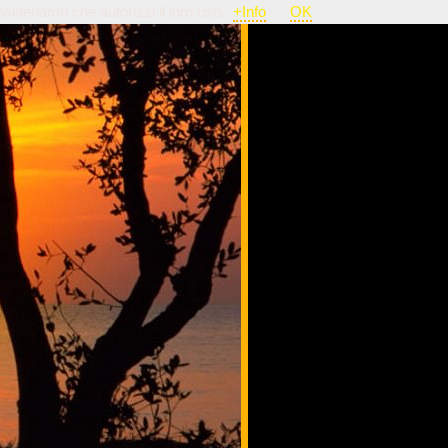
nsideriamo che autorizzi il loro uso.
+Info
OK