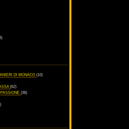
3)
RANIERI DI MONACO
(10)
PASSA
(62)
A PASSIONE
(38)
)