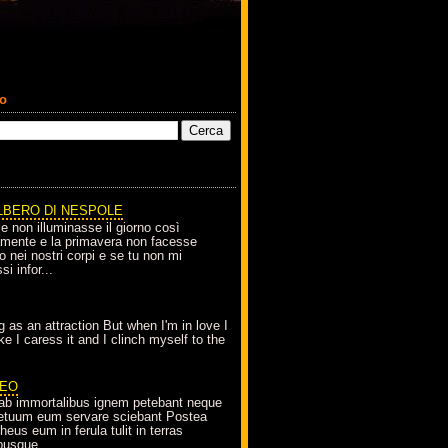
co
LBERO DI NESPOLE
le non illuminasse il giorno così
amente e la primavera non facesse
o nei nostri corpi e se tu non mi
si infor...
g as an attraction But when I'm in love I
e I caress it and I clinch myself to the
EO
ab immortalibus ignem petebant neque
petuum eum servare sciebant Postea
eus eum in ferula tulit in terras
busque...