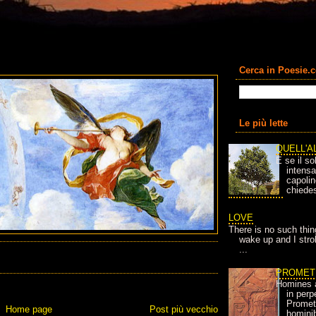
Cerca in Poesie.
Le più lette
QUELL'A
E se il so
intens
capolin
chiedes
LOVE
There is no such thin
wake up and I strok
...
PROMET
Homines 
in per
Prometh
Home page
Post più vecchio
homini