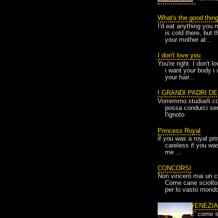
What's the good thin
I'd eat anything you 
is cold there, but 
your mother at...
I don't love you
You're right. I don't 
i want your body i
your hair...
I GRANDI PADRI D
Vorremmo studiarli co
possa condurci sere
l'ignoto
Princess Royal
if you was a royal pr
careless if you wa
me ...
CONCORSI
Non vincerò mai un c
Come cane sciolto
per lo vasto mondo
VENEZI
E' come s