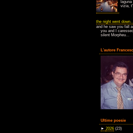
laguna 
vizia, 
the night went down..
and he saw you fall a
you and I caressed
silent Morpheu...
L'autore Francesc
Ultime poesie
►
2026
(23)