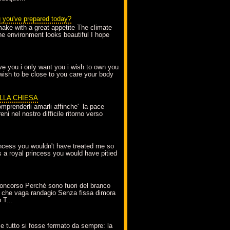
g you've prepared today?
make with a great appetite The climate
the environment looks beautiful I hope
love you i only want you i wish to own you
 wish to be close to you care your body
ELLA CHIESA
mprenderli amarli affinche' la pace
ni nel nostro difficile ritorno verso
incess you wouldn't have treated me so
s a royal princess you would have pitied
oncorso Perchè sono fuori del branco
 che vaga randagio Senza fissa dimora
 T...
A
e tutto si fosse fermato da sempre: la