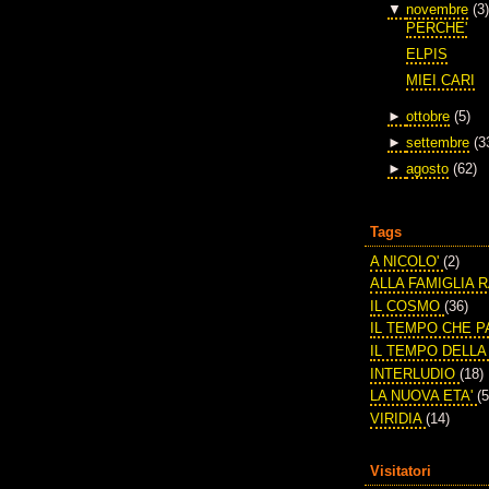
▼
novembre
(3)
PERCHE'
ELPIS
MIEI CARI
►
ottobre
(5)
►
settembre
(3
►
agosto
(62)
Tags
A NICOLO'
(2)
ALLA FAMIGLIA 
IL COSMO
(36)
IL TEMPO CHE 
IL TEMPO DELL
INTERLUDIO
(18)
LA NUOVA ETA'
(5
VIRIDIA
(14)
Visitatori