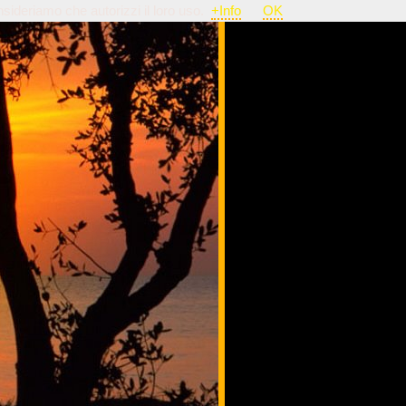
nsideriamo che autorizzi il loro uso.
+Info
OK