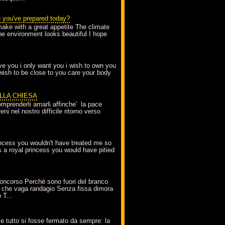
g you've prepared today?
make with a great appetite The climate
the environment looks beautiful I hope
love you i only want you i wish to own you
 wish to be close to you care your body
ELLA CHIESA
mprenderli amarli affinche' la pace
ni nel nostro difficile ritorno verso
incess you wouldn't have treated me so
s a royal princess you would have pitied
oncorso Perchè sono fuori del branco
 che vaga randagio Senza fissa dimora
 T...
A
e tutto si fosse fermato da sempre: la