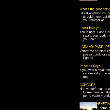
What's the good thin
I'd eat anything you 
is cold there, but 
your mother at...
I don't love you
You're right. I don't 
i want your body i
your hair...
I GRANDI PADRI D
Vorremmo studiarli co
possa condurci sere
l'ignoto
Princess Royal
if you was a royal pr
careless if you wa
me ...
CONCORSI
Non vincerò mai un c
Come cane sciolto
per lo vasto mondo
VENEZI
E' come s