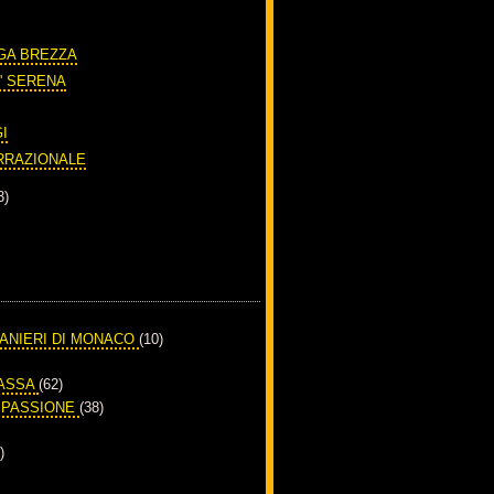
GA BREZZA
' SERENA
I
IRRAZIONALE
3)
RANIERI DI MONACO
(10)
PASSA
(62)
A PASSIONE
(38)
)