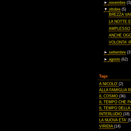
►
novembre
(3)
▼
ottobre
(5)
BREZZA VA
LA NOTTE E
AMPLESSO
ANCHE OGG
VOLONTA' 
►
settembre
(3
►
agosto
(62)
Tags
A NICOLO'
(2)
ALLA FAMIGLIA 
IL COSMO
(36)
IL TEMPO CHE 
IL TEMPO DELL
INTERLUDIO
(18)
LA NUOVA ETA'
(5
VIRIDIA
(14)