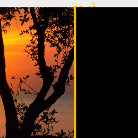
nsideriamo che autorizzi il loro uso.
+Info
OK