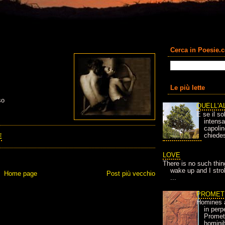
Cerca in Poesie.
Le più lette
so
QUELL'A
E se il so
intens
capolin
chiedes
E
LOVE
There is no such thin
wake up and I strok
Home page
Post più vecchio
...
PROMET
Homines 
in per
Prometh
homini