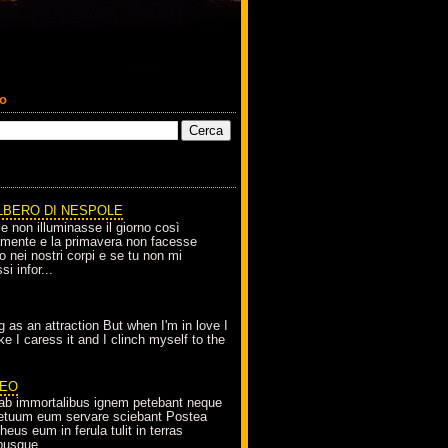
co
LBERO DI NESPOLE
le non illuminasse il giorno così
amente e la primavera non facesse
o nei nostri corpi e se tu non mi
si infor...
g as an attraction But when I'm in love I
e I caress it and I clinch myself to the
EO
ab immortalibus ignem petebant neque
petuum eum servare sciebant Postea
eus eum in ferula tulit in terras
busque...