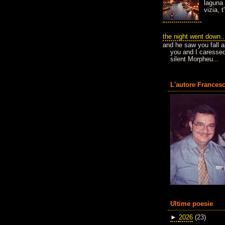
laguna 
vizia, 
the night went down..
and he saw you fall a
you and I caressed
silent Morpheu...
L'autore Francesc
Ultime poesie
►
2026
(23)