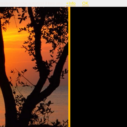
nsideriamo che autorizzi il loro uso.
+Info
OK