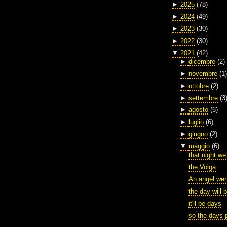
►
2025
(78)
►
2024
(49)
►
2023
(30)
►
2022
(30)
▼
2021
(42)
►
dicembre
(2)
►
novembre
(1)
►
ottobre
(2)
►
settembre
(3
►
agosto
(6)
►
luglio
(6)
►
giugno
(2)
▼
maggio
(6)
that night we
the Volga
An angel wen
the day will 
it'll be days
so the days 