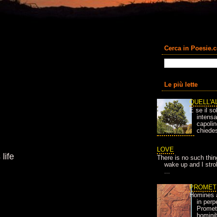
Cerca in Poesie.
Le più lette
QUELL'A
E se il so
intens
capolin
chiedes
LOVE
life
There is no such thin
wake up and I strok
...
PROMET
Homines 
in per
Prometh
homini