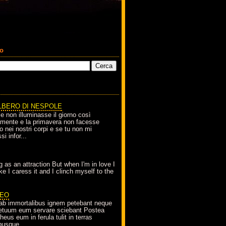
co
LBERO DI NESPOLE
le non illuminasse il giorno così
amente e la primavera non facesse
o nei nostri corpi e se tu non mi
si infor...
g as an attraction But when I'm in love I
e I caress it and I clinch myself to the
EO
ab immortalibus ignem petebant neque
petuum eum servare sciebant Postea
eus eum in ferula tulit in terras
busque...