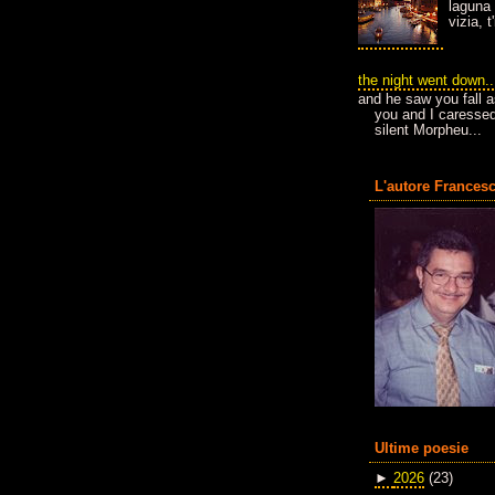
laguna 
vizia, 
the night went down..
and he saw you fall a
you and I caressed
silent Morpheu...
L'autore Francesc
Ultime poesie
►
2026
(23)