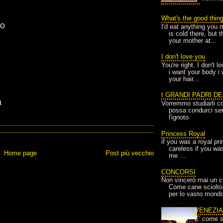
What's the good thin
no
I'd eat anything you 
is cold there, but 
your mother at...
I don't love you
You're right. I don't 
i want your body i
your hair...
I GRANDI PADRI D
a
Vorremmo studiarli co
possa condurci sere
l'ignoto
Princess Royal
if you was a royal pr
careless if you wa
Home page
Post più vecchio
me ...
CONCORSI
Non vincerò mai un c
Come cane sciolto
per lo vasto mondo
VENEZI
E' come s