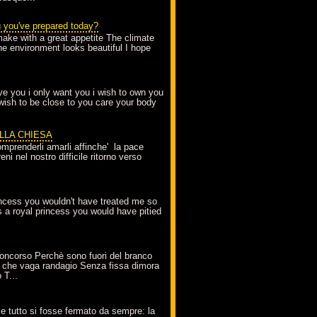
g you've prepared today?
make with a great appetite The climate
the environment looks beautiful I hope
love you i only want you i wish to own you
 wish to be close to you care your body
ELLA CHIESA
mprenderli amarli affinche' la pace
ni nel nostro difficile ritorno verso
incess you wouldn't have treated me so
s a royal princess you would have pitied
oncorso Perchè sono fuori del branco
 che vaga randagio Senza fissa dimora
 T...
A
e tutto si fosse fermato da sempre: la