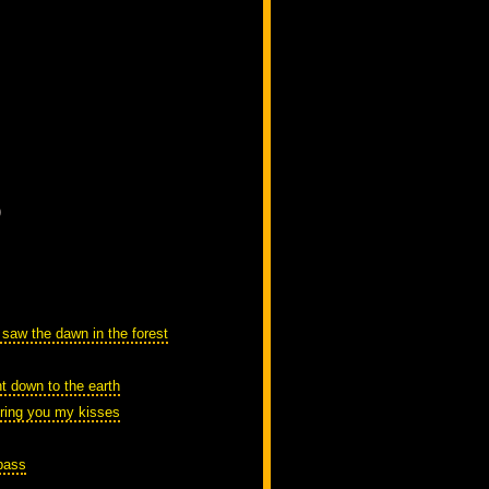
)
 saw the dawn in the forest
t down to the earth
bring you my kisses
pass