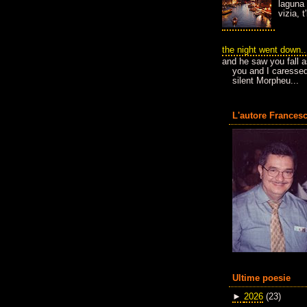
laguna 
vizia, 
the night went down..
and he saw you fall a
you and I caressed
silent Morpheu...
L'autore Francesc
Ultime poesie
►
2026
(23)