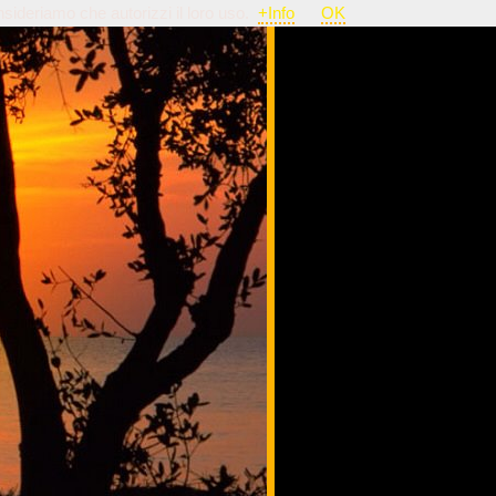
nsideriamo che autorizzi il loro uso.
+Info
OK