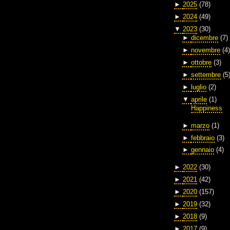
►
2025
(78)
►
2024
(49)
▼
2023
(30)
►
dicembre
(7)
►
novembre
(4)
►
ottobre
(3)
►
settembre
(5
►
luglio
(2)
▼
aprile
(1)
Happiness
►
marzo
(1)
►
febbraio
(3)
►
gennaio
(4)
►
2022
(30)
►
2021
(42)
►
2020
(157)
►
2019
(32)
►
2018
(9)
►
2017
(9)