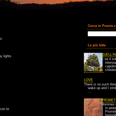
Cerca in Poesie.
ou
Le più lette
QUELL'A
y lights
E se il so
intens
capolin
chiedes
LOVE
There is no such thin
wake up and I strok
...
PROMET
Homines 
in per
con te
Prometh
homini