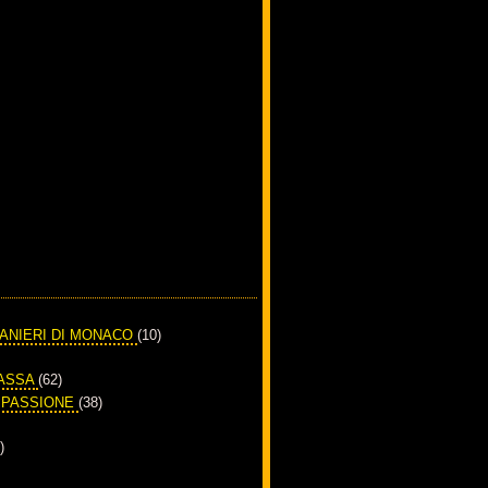
RANIERI DI MONACO
(10)
PASSA
(62)
A PASSIONE
(38)
)