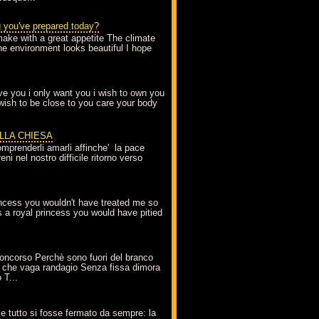
g you've prepared today?
make with a great appetite The climate
the environment looks beautiful I hope
love you i only want you i wish to own you
 wish to be close to you care your body
ELLA CHIESA
mprenderli amarli affinche' la pace
ni nel nostro difficile ritorno verso
incess you wouldn't have treated me so
s a royal princess you would have pitied
oncorso Perchè sono fuori del branco
 che vaga randagio Senza fissa dimora
 T...
A
e tutto si fosse fermato da sempre: la