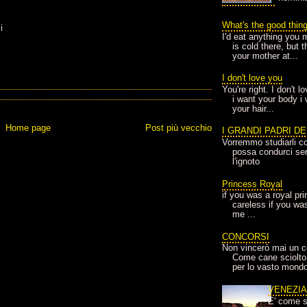
What's the good thin
i
I'd eat anything you 
is cold there, but 
your mother at...
I don't love you
You're right. I don't 
i want your body i
your hair...
Home page
Post più vecchio
I GRANDI PADRI D
Vorremmo studiarli co
possa condurci sere
l'ignoto
Princess Royal
if you was a royal pr
careless if you wa
me ...
CONCORSI
Non vincerò mai un c
Come cane sciolto
per lo vasto mondo
VENEZI
E' come s