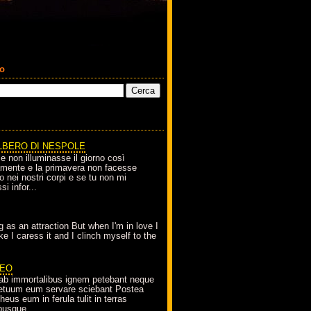
co
LBERO DI NESPOLE
le non illuminasse il giorno così
amente e la primavera non facesse
o nei nostri corpi e se tu non mi
si infor...
g as an attraction But when I'm in love I
e I caress it and I clinch myself to the
EO
ab immortalibus ignem petebant neque
petuum eum servare sciebant Postea
eus eum in ferula tulit in terras
busque...