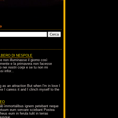
co
LBERO DI NESPOLE
le non illuminasse il giorno così
amente e la primavera non facesse
o nei nostri corpi e se tu non mi
si infor...
g as an attraction But when I'm in love I
e I caress it and I clinch myself to the
EO
ab immortalibus ignem petebant neque
petuum eum servare sciebant Postea
eus eum in ferula tulit in terras
busque...