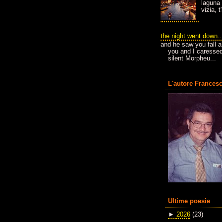
laguna 
vizia, 
the night went down..
and he saw you fall a
you and I caressed
silent Morpheu...
L'autore Francesc
Ultime poesie
►
2026
(23)