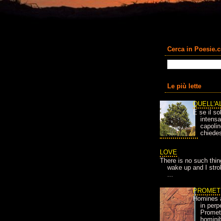
Cerca in Poesie.
Le più lette
QUELL'A
E se il so
intens
capolin
chiedes
LOVE
There is no such thin
wake up and I strok
...
PROMET
Homines 
in per
Prometh
homini