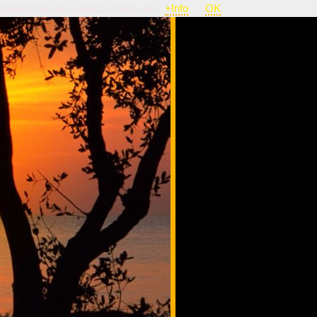
nsideriamo che autorizzi il loro uso.
+Info
OK