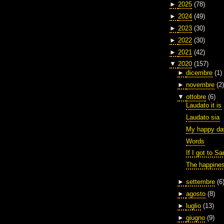
►
2025
(78)
►
2024
(49)
►
2023
(30)
►
2022
(30)
►
2021
(42)
▼
2020
(157)
►
dicembre
(1)
►
novembre
(2)
▼
ottobre
(6)
Laudato it is
Laudato sia
My happy da
Words
If I got to S
The happines
►
settembre
(6
►
agosto
(8)
►
luglio
(13)
►
giugno
(9)