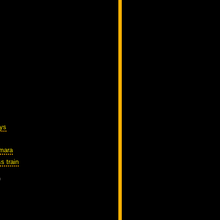
ys
amara
s train
)