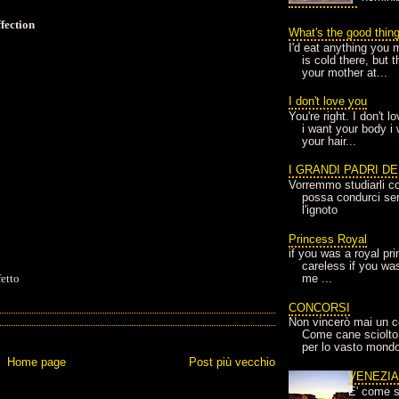
fection
What's the good thin
I'd eat anything you 
is cold there, but 
your mother at...
I don't love you
You're right. I don't 
i want your body i
your hair...
I GRANDI PADRI D
Vorremmo studiarli co
possa condurci sere
l'ignoto
Princess Royal
if you was a royal pr
careless if you wa
fetto
me ...
CONCORSI
Non vincerò mai un c
Come cane sciolto
per lo vasto mondo
Home page
Post più vecchio
VENEZI
E' come s