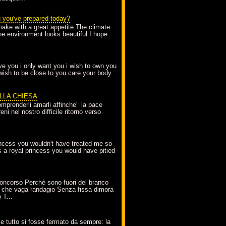
g you've prepared today?
make with a great appetite The climate
the environment looks beautiful I hope
love you i only want you i wish to own you
 wish to be close to you care your body
ELLA CHIESA
mprenderli amarli affinche' la pace
ni nel nostro difficile ritorno verso
incess you wouldn't have treated me so
s a royal princess you would have pitied
oncorso Perchè sono fuori del branco
 che vaga randagio Senza fissa dimora
 T...
A
e tutto si fosse fermato da sempre: la