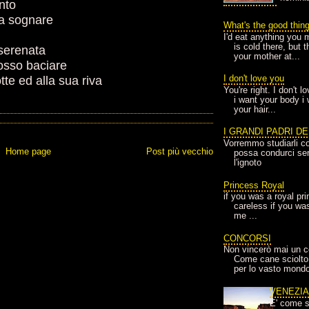
nto
 fa sognare
What's the good thin
I'd eat anything you 
is cold there, but 
serenata
your mother at...
posso baciare
I don't love you
tte ed alla sua riva
You're right. I don't 
i want your body i
your hair...
I GRANDI PADRI D
Vorremmo studiarli co
Home page
Post più vecchio
possa condurci sere
l'ignoto
Princess Royal
if you was a royal pr
careless if you wa
me ...
CONCORSI
Non vincerò mai un c
Come cane sciolto
per lo vasto mondo
VENEZI
E' come s