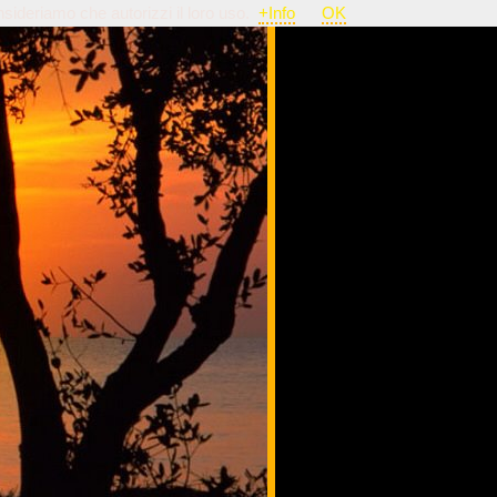
nsideriamo che autorizzi il loro uso.
+Info
OK