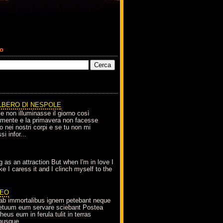
co
LBERO DI NESPOLE
le non illuminasse il giorno così
amente e la primavera non facesse
o nei nostri corpi e se tu non mi
si infor...
g as an attraction But when I'm in love I
e I caress it and I clinch myself to the
EO
ab immortalibus ignem petebant neque
petuum eum servare sciebant Postea
eus eum in ferula tulit in terras
busque...