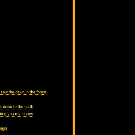
)
 saw the dawn in the forest
t down to the earth
bring you my kisses
pass