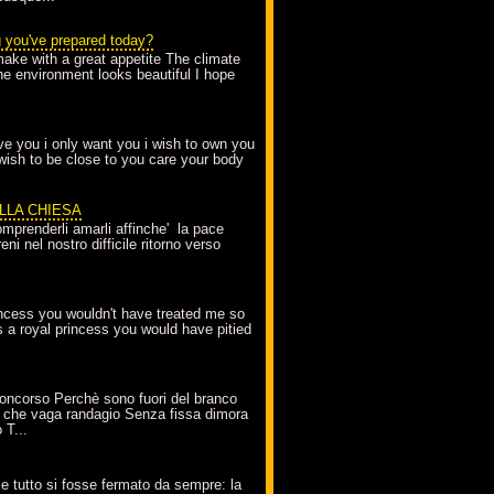
g you've prepared today?
make with a great appetite The climate
the environment looks beautiful I hope
love you i only want you i wish to own you
 wish to be close to you care your body
ELLA CHIESA
mprenderli amarli affinche' la pace
ni nel nostro difficile ritorno verso
incess you wouldn't have treated me so
s a royal princess you would have pitied
oncorso Perchè sono fuori del branco
 che vaga randagio Senza fissa dimora
 T...
A
e tutto si fosse fermato da sempre: la