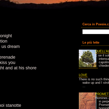
Cerca in Poesie.
tonight
ction
Le più lette
s us dream
QUELL'A
E se il so
serenade
intens
kiss you
capolin
chiedes
ght and at his shore
LOVE
There is no such thin
wake up and I strok
...
PROMET
Homines 
in per
noi stanotte
Prometh
homini