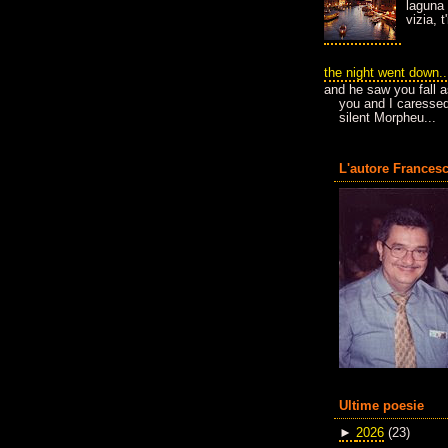
laguna 
vizia, 
the night went down..
and he saw you fall a
you and I caressed
silent Morpheu...
L'autore Francesc
Ultime poesie
►
2026
(23)